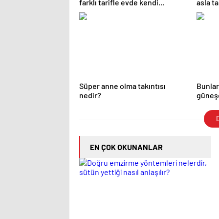
farklı tarifle evde kendi
asla t
kremimizi yapıyoruz!
Süper anne olma takıntısı
Bunlar
nedir?
güneşe
D
EN ÇOK OKUNANLAR