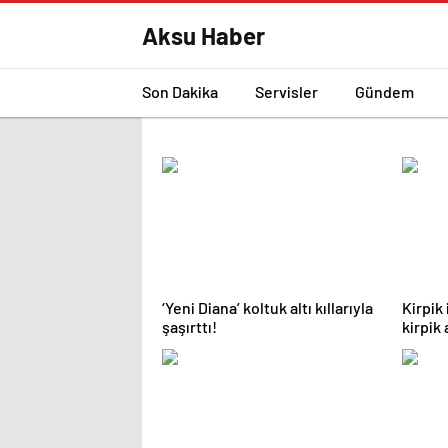
Aksu Haber
Son Dakika
Servisler
Gündem
‘Yeni Diana’ koltuk altı kıllarıyla
Kirpik
şaşırttı!
kirpik