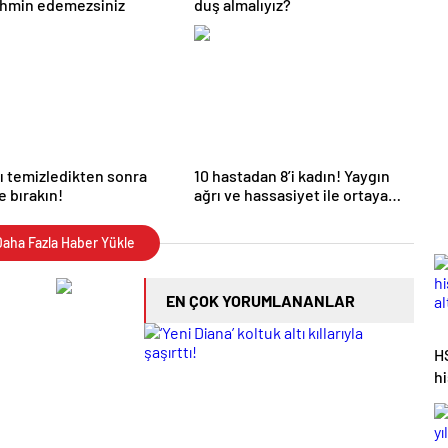
ahmin edemezsiniz
duş almalıyız?
ı temizledikten sonra
10 hastadan 8’i kadın! Yaygın
 bırakın!
ağrı ve hassasiyet ile ortaya
çıkıyor
aha Fazla Haber Yükle
EN ÇOK YORUMLANANLAR
H
h
al