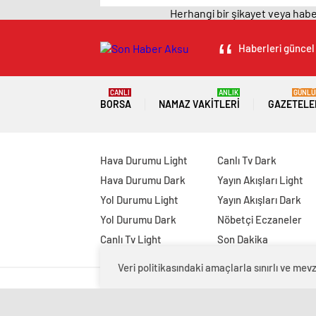
Herhangi bir şikayet veya haber
Haberleri güncel 
CANLI
ANLIK
GÜNLÜ
BORSA
NAMAZ VAKITLERI
GAZETELE
Hava Durumu Light
Canlı Tv Dark
Hava Durumu Dark
Yayın Akışları Light
Yol Durumu Light
Yayın Akışları Dark
Yol Durumu Dark
Nöbetçi Eczaneler
Canlı Tv Light
Son Dakika
Veri politikasındaki amaçlarla sınırlı ve m