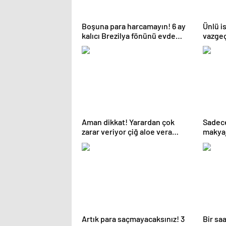
Boşuna para harcamayın! 6 ay
Ünlü i
kalıcı Brezilya fönünü evde
vazgeç
yapın…
kuru f
Aman dikkat! Yarardan çok
Sadece
zarar veriyor çiğ aloe vera
makyajı
suyu…
Artık para saçmayacaksınız! 3
Bir sa