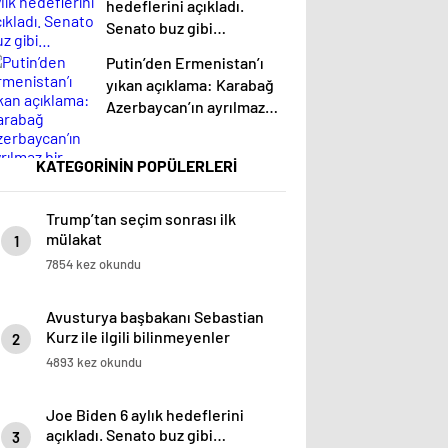
hedeflerini açıkladı.
Senato buz gibi…
Putin’den Ermenistan’ı
yıkan açıklama: Karabağ
Azerbaycan’ın ayrılmaz
bir parçasıdır!
KATEGORİNİN POPÜLERLERİ
Trump’tan seçim sonrası ilk
mülakat
1
7854 kez okundu
Avusturya başbakanı Sebastian
Kurz ile ilgili bilinmeyenler
2
4893 kez okundu
Joe Biden 6 aylık hedeflerini
açıkladı. Senato buz gibi…
3