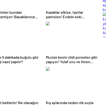
simler bundan
Kazaklar elbise, taytlar
emiyor! Bacaklarınızı
pantolon! Evdeki eski
ırçalarsanız…
kıyafetleri yenilemek için 5
ipucu
 5 dakikada buğulu göz
Mucize besin cildi porselen gibi
 nasıl yapılır?
yapıyor! Yulaf unu ve limon…
at bekletin! Ne olacağını
Kış aylarında neden ılık suyla