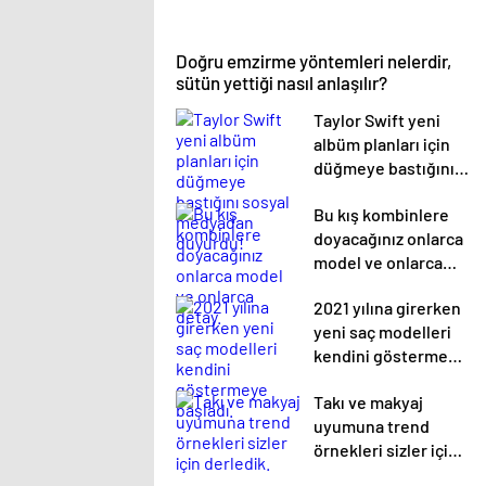
Doğru emzirme yöntemleri nelerdir,
sütün yettiği nasıl anlaşılır?
Taylor Swift yeni
albüm planları için
düğmeye bastığını
sosyal medyadan
Bu kış kombinlere
duyurdu!
doyacağınız onlarca
model ve onlarca
detay.
2021 yılına girerken
yeni saç modelleri
kendini göstermeye
başladı.
Takı ve makyaj
uyumuna trend
örnekleri sizler için
derledik.