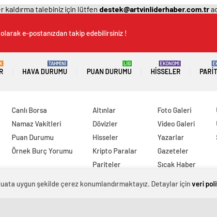
 kaldırma talebiniz için lütfen
destek@artvinliderhaber.com.tr
ad
olarak e-postanızdan takip edebilirsiniz !
K
TAHMİNİ
LİG
EKONOMİ
E
R
HAVA DURUMU
PUAN DURUMU
HISSELER
PARI
Canlı Borsa
Altınlar
Foto Galeri
Namaz Vakitleri
Dövizler
Video Galeri
Puan Durumu
Hisseler
Yazarlar
Örnek Burç Yorumu
Kripto Paralar
Gazeteler
Pariteler
Sıcak Haber
evzuata uygun şekilde çerez konumlandırmaktayız. Detaylar için
veri pol