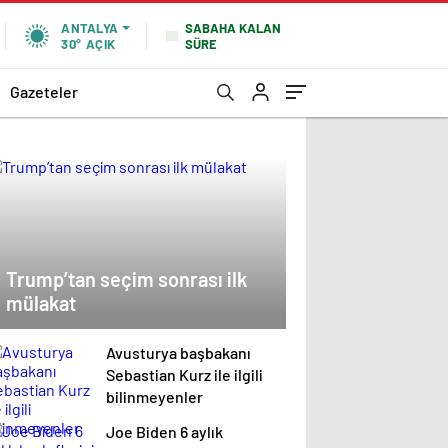
SABAHA KALAN
ANTALYA
SÜRE
30°
AÇIK
Gazeteler
Trump’tan seçim sonrası ilk
mülakat
Avusturya başbakanı
Sebastian Kurz ile ilgili
bilinmeyenler
Joe Biden 6 aylık