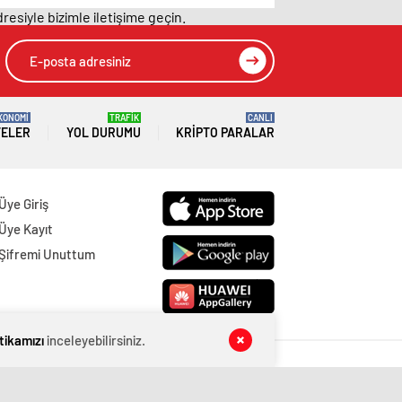
resiyle bizimle iletişime geçin.
KONOMİ
TRAFİK
CANLI
TELER
YOL DURUMU
KRIPTO PARALAR
Üye Giriş
Üye Kayıt
Şifremi Unuttum
itikamızı
inceleyebilirsiniz.