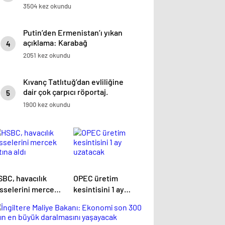
3504 kez okundu
Putin’den Ermenistan’ı yıkan
açıklama: Karabağ
4
Azerbaycan’ın ayrılmaz bir
2051 kez okundu
parçasıdır!
Kıvanç Tatlıtuğ’dan evliliğine
dair çok çarpıcı röportaj.
5
1900 kez okundu
SBC, havacılık
OPEC üretim
isselerini mercek
kesintisini 1 ay
tına aldı
uzatacak