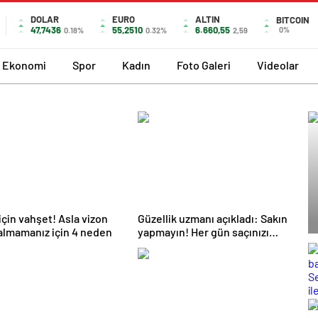
DOLAR
EURO
ALTIN
BITCOIN
47,7436
55,2510
6.660,55
0%
0.18%
0.32%
2,59
Ekonomi
Spor
Kadın
Foto Galeri
Videolar
 için vahşet! Asla vizon
Güzellik uzmanı açıkladı: Sakın
 almamanız için 4 neden
yapmayın! Her gün saçınızı
yıkıyorsanız eğer…