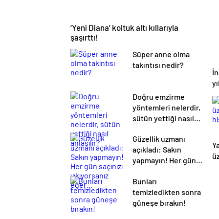
‘Yeni Diana’ koltuk altı kıllarıyla
şaşırttı!
Süper anne olma
takıntısı nedir?
İ
y
Doğru emzirme
yöntemleri nelerdir,
sütün yettiği nasıl
anlaşılır?
Güzellik uzmanı
Ya
açıkladı: Sakın
üz
yapmayın! Her gün
h
saçınızı yıkıyorsanız
Bunları
eğer…
temizledikten sonra
güneşe bırakın!