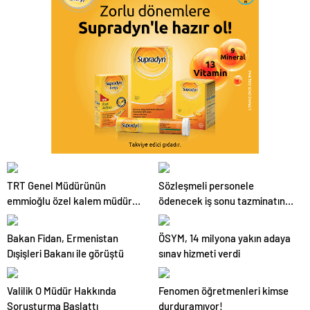
TRT Genel Müdürünün
Sözleşmeli personele
emmioğlu özel kalem müdürü
ödenecek iş sonu tazminatının
yapılmış
hesabında uygulanacak
hususlar nelerdir?
Bakan Fidan, Ermenistan
ÖSYM, 14 milyona yakın adaya
Dışişleri Bakanı ile görüştü
sınav hizmeti verdi
Valilik O Müdür Hakkında
Fenomen öğretmenleri kimse
Soruşturma Başlattı
durduramıyor!