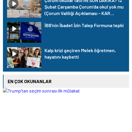
Çorum okullar tatil mi SON DAKİKA? 12
Şubat Çarşamba Çorum’da okul yok mu
(Çorum Valiliği Açıklaması – KAR
TATİLİ)?
İBB'nin İbadet İzin Talep Formuna tepki
Kalp krizi geçiren Melek öğretmen,
hayatını kaybetti
EN ÇOK OKUNANLAR