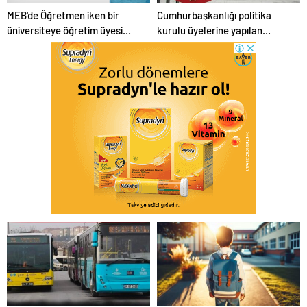
MEB'de Öğretmen iken bir
Cumhurbaşkanlığı politika
üniversiteye öğretim üyesi
kurulu üyelerine yapılan
olarak atanan personele
ödemeler sona erdi
yolluk ödenir mi?