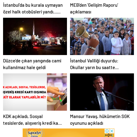
İstanbul'da bu kurala uymayan
MEB'den 'Gelişim Raporu'
özel halk otobüsleri yandı…
açıklaması
Ruhsatları iptal ediliyor
Düzce'de çıkan yangında cami
İstanbul Valiliği duyurdu:
kullanılmaz hale geldi
Okullar yarın bu saatte
kapanacak
KDK açıkladı, Sosyal
Mansur Yavaş, hükümetin SGK
tesislerde, alışveriş kredi kartı
oyununu açıkladı
dışında nakit olarak yapılabilir
mi?