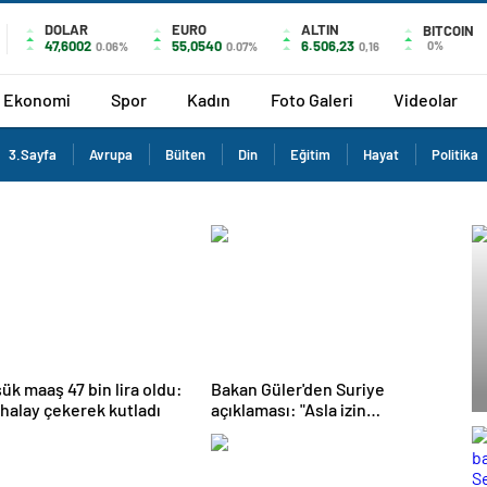
DOLAR
EURO
ALTIN
BITCOIN
47,6002
55,0540
6.506,23
0%
0.06%
0.07%
0,16
Ekonomi
Spor
Kadın
Foto Galeri
Videolar
3.Sayfa
Avrupa
Bülten
Din
Eğitim
Hayat
Politika
ük maaş 47 bin lira oldu:
Bakan Güler'den Suriye
r halay çekerek kutladı
açıklaması: "Asla izin
vermeyeceğiz"