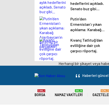
hedeflerini açıkladı.
Senato buz gibi…
Putin’den
Ermenistan’ı yıkan
açıklama: Karabağ
Azerbaycan’ın
Kıvanç Tatlıtuğ’dan
ayrılmaz bir
evliliğine dair çok
parçasıdır!
çarpıcı röportaj.
Herhangi bir şikayet veya haber
Haberleri güncel 
CANLI
ANLIK
GÜNLÜ
BORSA
NAMAZ VAKITLERI
GAZETELE