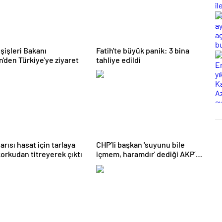
şişleri Bakanı
Fatih'te büyük panik: 3 bina
n'den Türkiye'ye ziyaret
tahliye edildi
arısı hasat için tarlaya
CHP’li başkan 'suyunu bile
 korkudan titreyerek çıktı
içmem, haramdır' dediği AKP’ye
geçti