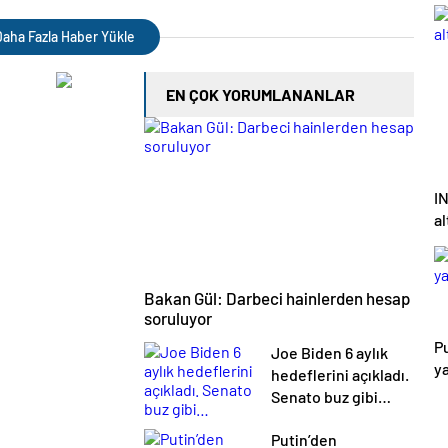
u
anıyordu…
aha Fazla Haber Yükle
EN ÇOK YORUMLANANLAR
IN
al
Bakan Gül: Darbeci hainlerden hesap
soruluyor
Pu
Joe Biden 6 aylık
ya
hedeflerini açıkladı.
Senato buz gibi…
Putin’den