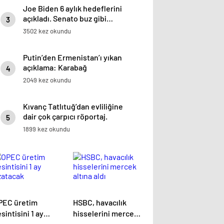
Joe Biden 6 aylık hedeflerini
açıkladı. Senato buz gibi…
3
3502 kez okundu
Putin’den Ermenistan’ı yıkan
açıklama: Karabağ
4
Azerbaycan’ın ayrılmaz bir
2049 kez okundu
parçasıdır!
Kıvanç Tatlıtuğ’dan evliliğine
dair çok çarpıcı röportaj.
5
1899 kez okundu
PEC üretim
HSBC, havacılık
sintisini 1 ay
hisselerini mercek