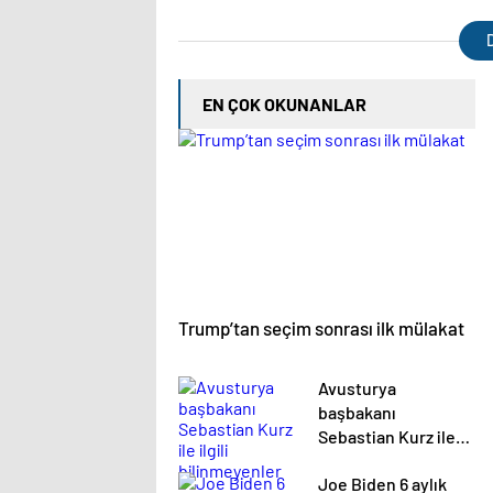
sözlerini hatırlattı: Gazze
hazırl
dünyanın en büyük çocuk ve
D
kadın mezarlığı haline geldi
EN ÇOK OKUNANLAR
Trump’tan seçim sonrası ilk mülakat
Avusturya
başbakanı
Sebastian Kurz ile
ilgili bilinmeyenler
Joe Biden 6 aylık