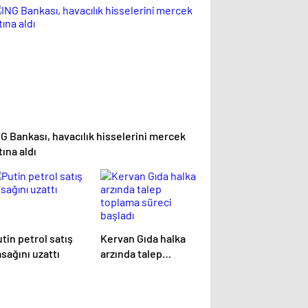
zatacak
altına aldı
G Bankası, havacılık hisselerini mercek
tına aldı
tin petrol satış
Kervan Gıda halka
sağını uzattı
arzında talep
toplama süreci
başladı