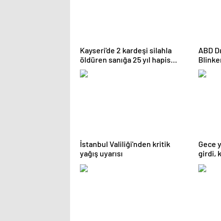
Kayseri'de 2 kardeşi silahla
ABD Dı
öldüren sanığa 25 yıl hapis
Blinke
cezası verildi
İstanbul Valiliği'nden kritik
Gece y
yağış uyarısı
girdi,