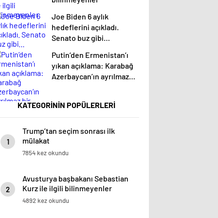
Joe Biden 6 aylık
hedeflerini açıkladı.
Senato buz gibi…
Putin’den Ermenistan’ı
yıkan açıklama: Karabağ
Azerbaycan’ın ayrılmaz
bir parçasıdır!
KATEGORİNİN POPÜLERLERİ
Trump’tan seçim sonrası ilk
mülakat
1
7854 kez okundu
Avusturya başbakanı Sebastian
Kurz ile ilgili bilinmeyenler
2
4892 kez okundu