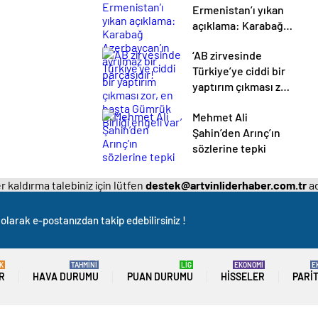
Ermenistan’ı yıkan
açıklama: Karabağ
Azerbaycan’ın
‘AB zirvesinde
ayrılmaz bir
Türkiye’ye ciddi bir
parçasıdır!
yaptırım çıkması zor,
en başta Gümrük
Mehmet Ali
Birliği engeli var’
Şahin’den Arınç’ın
sözlerine tepki
 kaldırma talebiniz için lütfen
destek@artvinliderhaber.com.tr
ad
olarak e-postanızdan takip edebilirsiniz !
K
TAHMİNİ
LİG
EKONOMİ
E
R
HAVA DURUMU
PUAN DURUMU
HISSELER
PARI