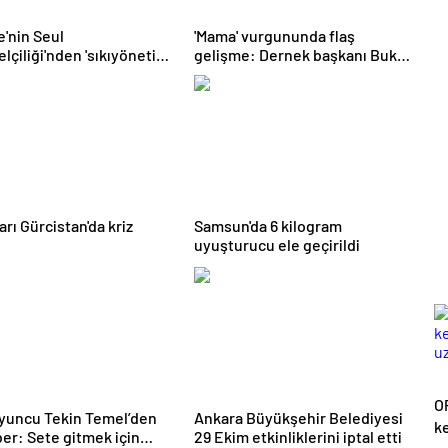
e'nin Seul
'Mama' vurgununda flaş
lçiliği'nden 'sıkıyönetim'
gelişme: Dernek başkanı Buket
ması
Özgünlü tutuklandı
arı Gürcistan'da kriz
Samsun'da 6 kilogram
uyuşturucu ele geçirildi
O
yuncu Tekin Temel’den
Ankara Büyükşehir Belediyesi
ke
ber: Sete gitmek için
29 Ekim etkinliklerini iptal etti