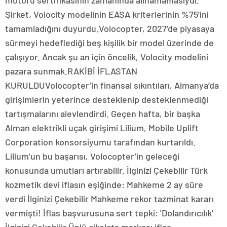
motoru sertifikasının zamanında alınamamasıydı.
Şirket, Volocity modelinin EASA kriterlerinin %75’ini
tamamladığını duyurdu.Volocopter, 2027’de piyasaya
sürmeyi hedeflediği beş kişilik bir model üzerinde de
çalışıyor. Ancak şu an için öncelik, Volocity modelini
pazara sunmak.RAKİBİ İFLASTAN
KURULDUVolocopter’in finansal sıkıntıları, Almanya’da
girişimlerin yeterince desteklenip desteklenmediği
tartışmalarını alevlendirdi. Geçen hafta, bir başka
Alman elektrikli uçak girişimi Lilium, Mobile Uplift
Corporation konsorsiyumu tarafından kurtarıldı.
Lilium’un bu başarısı, Volocopter’in geleceği
konusunda umutları artırabilir. İlginizi Çekebilir Türk
kozmetik devi iflasın eşiğinde: Mahkeme 2 ay süre
verdi İlginizi Çekebilir Mahkeme rekor tazminat kararı
vermişti! İflas başvurusuna sert tepki: 'Dolandırıcılık'