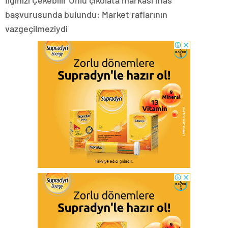
İlginizi Çekebilir Ünlü çikolata markası iflas
başvurusunda bulundu: Market raflarının
vazgeçilmeziydi