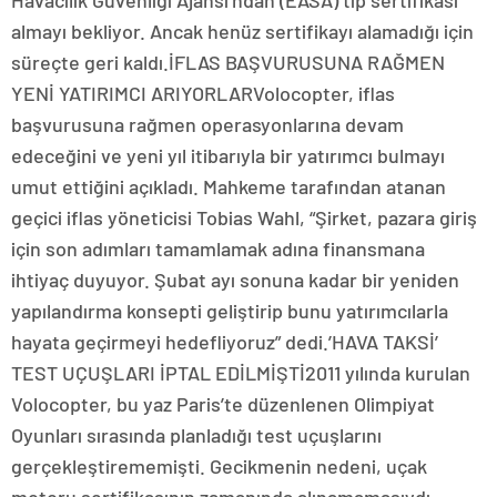
Havacılık Güvenliği Ajansı’ndan (EASA) tip sertifikası
almayı bekliyor. Ancak henüz sertifikayı alamadığı için
süreçte geri kaldı.İFLAS BAŞVURUSUNA RAĞMEN
YENİ YATIRIMCI ARIYORLARVolocopter, iflas
başvurusuna rağmen operasyonlarına devam
edeceğini ve yeni yıl itibarıyla bir yatırımcı bulmayı
umut ettiğini açıkladı. Mahkeme tarafından atanan
geçici iflas yöneticisi Tobias Wahl, “Şirket, pazara giriş
için son adımları tamamlamak adına finansmana
ihtiyaç duyuyor. Şubat ayı sonuna kadar bir yeniden
yapılandırma konsepti geliştirip bunu yatırımcılarla
hayata geçirmeyi hedefliyoruz” dedi.’HAVA TAKSİ’
TEST UÇUŞLARI İPTAL EDİLMİŞTİ2011 yılında kurulan
Volocopter, bu yaz Paris’te düzenlenen Olimpiyat
Oyunları sırasında planladığı test uçuşlarını
gerçekleştirememişti. Gecikmenin nedeni, uçak