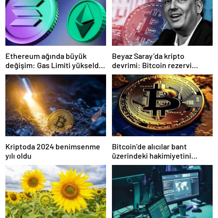
Ethereum ağında büyük
Beyaz Saray’da kripto
değişim: Gas Limiti yükseldi,
devrimi: Bitcoin rezervi
işlem ücretleri düşebilir mi?
gerçek olabilir mi?
Kriptoda 2024 benimsenme
Bitcoin’de alıcılar bant
yılı oldu
üzerindeki hakimiyetini
kaybetti