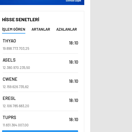
HİSSE SENETLERİ
İŞLEM GÖREN
ARTANLAR
AZALANLAR
THYAO
18:10
19.898.773.703,25
ASELS
18:10
12.380.970.235,50
CWENE
18:10
12.159.626.735,62
EREGL
18:10
12.106.785.683,20
TUPRS
18:10
11.831.364.007,00