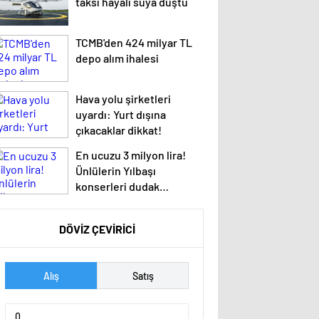
taksi hayali suya düştü
TCMB'den 424 milyar TL
depo alım ihalesi
Hava yolu şirketleri
uyardı: Yurt dışına
çıkacaklar dikkat!
En ucuzu 3 milyon lira!
Ünlülerin Yılbaşı
konserleri dudak
uçuklattı!
DÖVİZ ÇEVİRİCİ
Alış
Satış