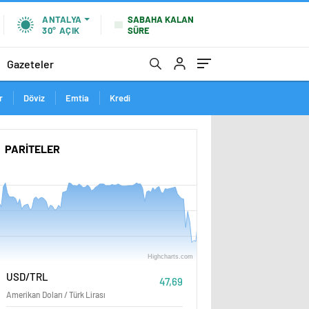
ANTALYA
SABAHA KALAN
30°
AÇIK
SÜRE
Gazeteler
r
Döviz
Emtia
Kredi
PARİTELER
Highcharts.com
Ağustos
06:00
12:00
USD/TRL
47,69
Amerikan Doları / Türk Lirası