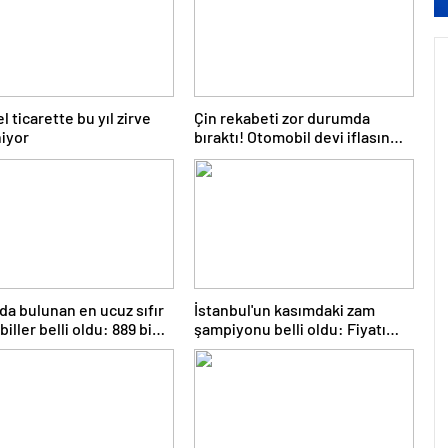
 ticarette bu yıl zirve
Çin rekabeti zor durumda
iyor
bıraktı! Otomobil devi iflasın
eşiğinde
da bulunan en ucuz sıfır
İstanbul'un kasımdaki zam
iller belli oldu: 889 bin
şampiyonu belli oldu: Fiyatı
n başlıyor
yüzde 49 arttı