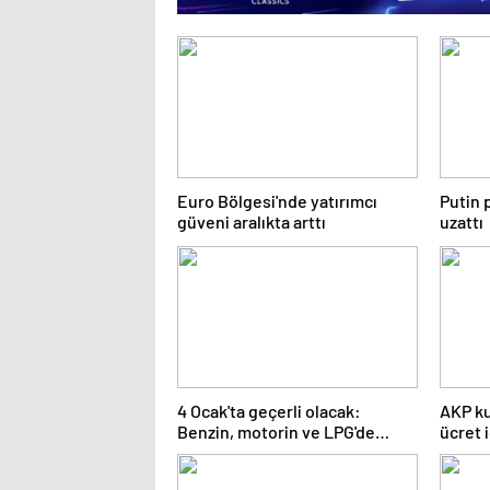
Euro Bölgesi'nde yatırımcı
Putin 
güveni aralıkta arttı
uzattı
4 Ocak'ta geçerli olacak:
AKP ku
Benzin, motorin ve LPG'de
ücret 
tabela değişiyor
çalışıy