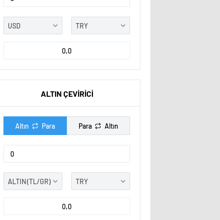
0,0
ALTIN ÇEVİRİCİ
Altın
Para
Para
Altın
0,0