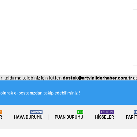
 kaldırma talebiniz için lütfen
destek@artvinliderhaber.com.tr
ad
olarak e-postanızdan takip edebilirsiniz !
K
TAHMİNİ
LİG
EKONOMİ
E
R
HAVA DURUMU
PUAN DURUMU
HISSELER
PARI