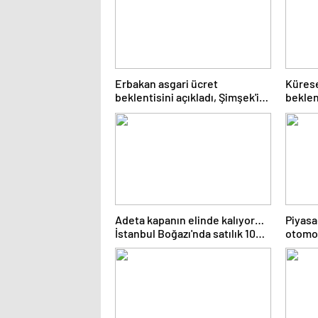
Erbakan asgari ücret
Küresel
beklentisini açıkladı, Şimşek'i
beklen
eleştirdi
Adeta kapanın elinde kalıyor…
Piyasa
İstanbul Boğazı'nda satılık 100
otomob
yalı
lirada