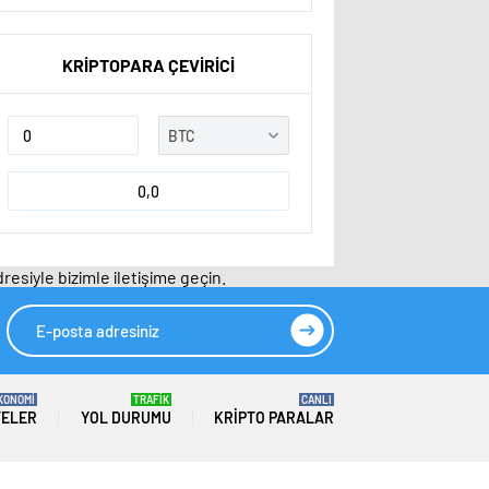
KRİPTOPARA ÇEVİRİCİ
0,0
resiyle bizimle iletişime geçin.
KONOMİ
TRAFİK
CANLI
TELER
YOL DURUMU
KRIPTO PARALAR