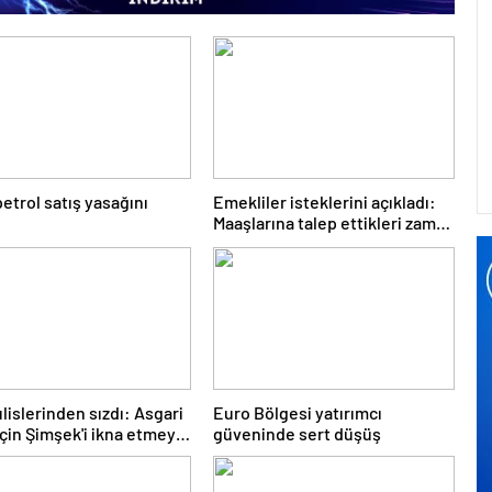
petrol satış yasağını
Emekliler isteklerini açıkladı:
Maaşlarına talep ettikleri zam
belli oldu
lislerinden sızdı: Asgari
Euro Bölgesi yatırımcı
için Şimşek'i ikna etmeye
güveninde sert düşüş
orlar