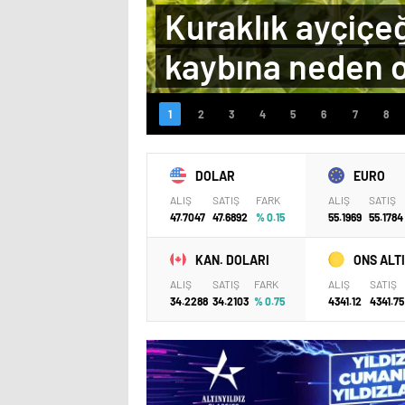
Kuraklık ayçiçe
kaybına neden 
DOLAR
EURO
ALIŞ
SATIŞ
FARK
ALIŞ
SATIŞ
47.7047
47.6892
% 0.15
55.1969
55.1784
KAN. DOLARI
ONS ALT
ALIŞ
SATIŞ
FARK
ALIŞ
SATIŞ
34.2288
34.2103
% 0.75
4341.12
4341.75