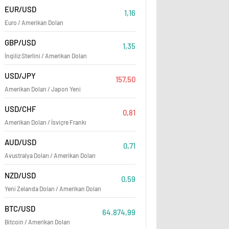
Çanakkale Köprüsü'nde AKP
EUR/USD
1,16
Euro / Amerikan Doları
payı 2024'te yüzde 84 oldu
GBP/USD
1,35
İngiliz Sterlini / Amerikan Doları
USD/JPY
157,50
Amerikan Doları / Japon Yeni
USD/CHF
0,81
Amerikan Doları / İsviçre Frankı
AUD/USD
0,71
Avustralya Doları / Amerikan Doları
NZD/USD
0,59
Yeni Zelanda Doları / Amerikan Doları
BTC/USD
64.874,99
Bitcoin / Amerikan Doları