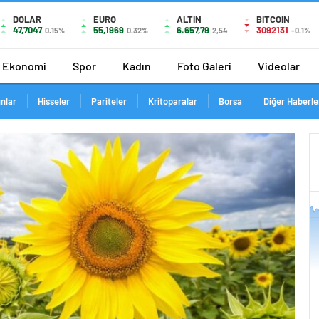
DOLAR
EURO
ALTIN
BITCOIN
47,7047
55,1969
6.657,79
3092131
0.15%
0.32%
2,54
-0.1%
Ekonomi
Spor
Kadın
Foto Galeri
Videolar
ınlar
Hisseler
Pariteler
Kritoparalar
Borsa
Diğer Haberle
47.71
47.705
47.7
47.695
47.69
7. 