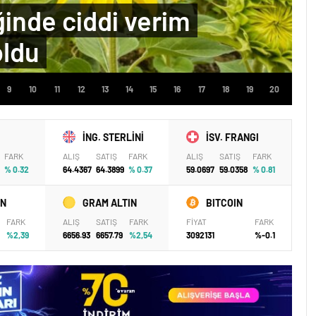
ğinde ciddi verim
oldu
İNG. STERLİNİ
İSV. FRANGI
FARK
ALIŞ
SATIŞ
FARK
ALIŞ
SATIŞ
FARK
% 0.32
64.4367
64.3899
% 0.37
59.0697
59.0358
% 0.81
IN
GRAM ALTIN
BITCOIN
FARK
ALIŞ
SATIŞ
FARK
FİYAT
FARK
%2,39
6656.93
6657.79
%2,54
3092131
%-0.1