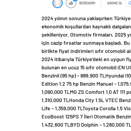
BEĞENDİM
ABONE OL
2024 yılının sonuna yaklaşırken Türkiye’
ekonomik koşullardan kaynaklı dalgala
şekilleniyor. Otomotiv firmaları, 2025 y
için cazip fırsatlar sunmaya başladı. Bu
birlikte fiyat indirimleri sıfır otomobil a
2024 itibarıyla Türkiye’deki en uygun fi
bulunan en ucuz 15 sıfır otomobil:EN 
Benzinli (95 hp) – 889.900 TLHyundai i
Edition 1.2 75 hp Benzin Manuel – 1.075
1.090.000 TLMG ZS Comfort 1.0 AT 111 ps
1.310.000 TLHonda City 1.5L VTEC Benz
Life – 1.359.000 TLToyota Corolla 1.5 V
EcoBoost 125PS 7 İleri Otomatik Benzin
1.432.600 TLBYD Dolphin – 1.280.000 T