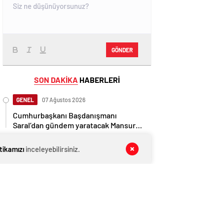
GÖNDER
SON DAKİKA
HABERLERİ
GENEL
07 Ağustos 2026
Cumhurbaşkanı Başdanışmanı
Saral’dan gündem yaratacak Mansur
Yavaş iddiası
GENEL
07 Ağustos 2026
itikamızı
inceleyebilirsiniz.
İngiltere, Filistinli mültecilere ülkede
yaşama hakkı tanıdı
EKONOMİ
07 Ağustos 2026
Ethereum ağında büyük değişim: Gas
Limiti yükseldi, işlem ücretleri