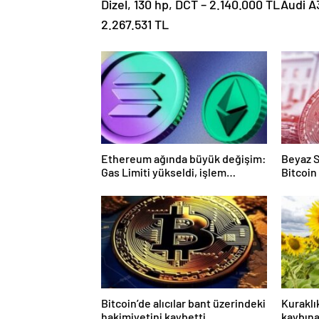
Dizel, 130 hp, DCT – 2.140.000 TLAudi 
2.267.531 TL
Ethereum ağında büyük değişim:
Beyaz S
Gas Limiti yükseldi, işlem
Bitcoin
ücretleri düşebilir mi?
Bitcoin’de alıcılar bant üzerindeki
Kuraklı
hakimiyetini kaybetti
kaybın