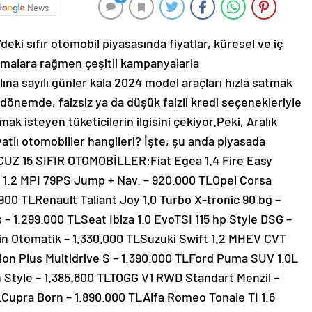
News
deki sıfır otomobil piyasasında fiyatlar, küresel ve iç
nmalara rağmen çeşitli kampanyalarla
ılına sayılı günler kala 2024 model araçları hızla satmak
 dönemde, faizsiz ya da düşük faizli kredi seçenekleriyle
lmak isteyen tüketicilerin ilgisini çekiyor.Peki, Aralık
yatlı otomobiller hangileri? İşte, şu anda piyasada
UCUZ 15 SIFIR OTOMOBİLLER:Fiat Egea 1.4 Fire Easy
10 1.2 MPI 79PS Jump + Nav. – 920.000 TLOpel Corsa
.900 TLRenault Taliant Joy 1.0 Turbo X-tronic 90 bg –
 – 1.299.000 TLSeat Ibiza 1.0 EvoTSI 115 hp Style DSG –
in Otomatik – 1.330.000 TLSuzuki Swift 1.2 MHEV CVT
ision Plus Multidrive S – 1.390.000 TLFord Puma SUV 1.0L
 Style – 1.385.600 TLTOGG V1 RWD Standart Menzil –
LCupra Born – 1.890.000 TLAlfa Romeo Tonale TI 1.6