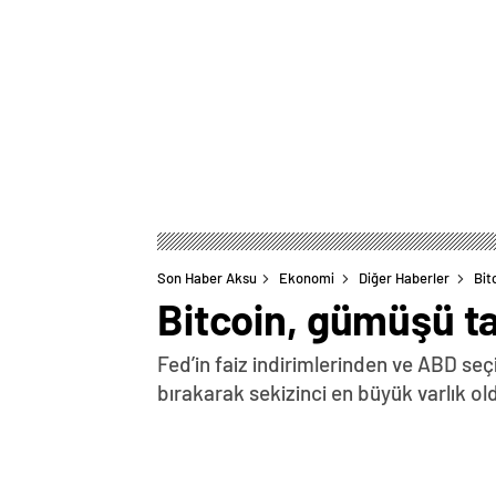
Son Haber Aksu
Ekonomi
Diğer Haberler
Bit
Bitcoin, gümüşü ta
Fed’in faiz indirimlerinden ve ABD se
bırakarak sekizinci en büyük varlık ol
0
BEĞENDİM
ABONE OL