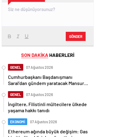
GÖNDER
SON DAKİKA
HABERLERİ
GENEL
07 Ağustos 2026
Cumhurbaşkanı Başdanışmanı
Saral’dan gündem yaratacak Mansur
Yavaş iddiası
GENEL
07 Ağustos 2026
İngiltere, Filistinli mültecilere ülkede
yaşama hakkı tanıdı
EKONOMİ
07 Ağustos 2026
Ethereum ağında büyük değişim: Gas