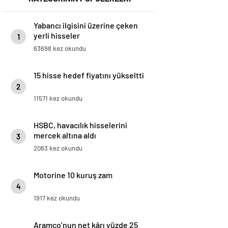
Yabancı ilgisini üzerine çeken
yerli hisseler
1
63698 kez okundu
15 hisse hedef fiyatını yükseltti
2
11571 kez okundu
HSBC, havacılık hisselerini
mercek altına aldı
3
2063 kez okundu
Motorine 10 kuruş zam
4
1917 kez okundu
Aramco’nun net kârı yüzde 25