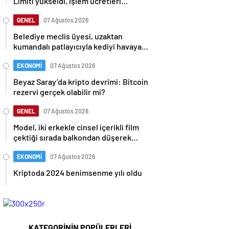
Limiti yükseldi, işlem ücretleri
düşebilir mi?
GENEL
07 Ağustos 2026
Belediye meclis üyesi, uzaktan
kumandalı patlayıcıyla kediyi havaya
uçurmaya çalıştı
EKONOMİ
07 Ağustos 2026
Beyaz Saray’da kripto devrimi: Bitcoin
rezervi gerçek olabilir mi?
GENEL
07 Ağustos 2026
Model, iki erkekle cinsel içerikli film
çektiği sırada balkondan düşerek
hayatını kaybetti
EKONOMİ
07 Ağustos 2026
Kriptoda 2024 benimsenme yılı oldu
KATEGORİNİN POPÜLERLERİ