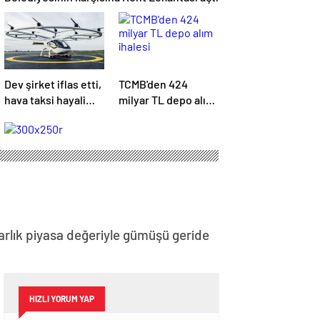
Dev şirket iflas etti,
TCMB'den 424
hava taksi hayali
milyar TL depo alım
suya düştü
ihalesi
larlık piyasa değeriyle gümüşü geride
HIZLI YORUM YAP