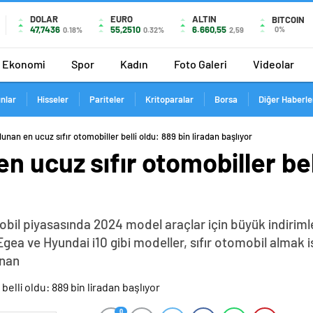
DOLAR
EURO
ALTIN
BITCOIN
47,7436
55,2510
6.660,55
0%
0.18%
0.32%
2,59
Ekonomi
Spor
Kadın
Foto Galeri
Videolar
ınlar
Hisseler
Pariteler
Kritoparalar
Borsa
Diğer Haberle
unan en ucuz sıfır otomobiller belli oldu: 889 bin liradan başlıyor
n ucuz sıfır otomobiller bel
mobil piyasasında 2024 model araçlar için büyük indiriml
 Egea ve Hyundai i10 gibi modeller, sıfır otomobil almak 
unan
0