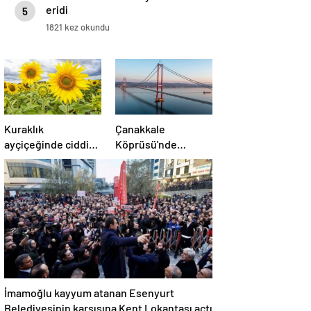
eridi
5
1821 kez okundu
Kuraklık
Çanakkale
ayçiçeğinde ciddi
Köprüsü'nde
verim kaybına
AKP'nin hata payı
neden oldu
2024'te yüzde 84
oldu
İmamoğlu kayyum atanan Esenyurt
Belediyesinin karşısına Kent Lokantası açtı