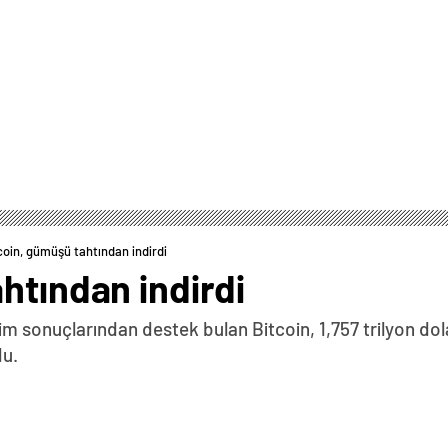
coin, gümüşü tahtından indirdi
htından indirdi
çim sonuçlarından destek bulan Bitcoin, 1,757 trilyon do
du.
0
News