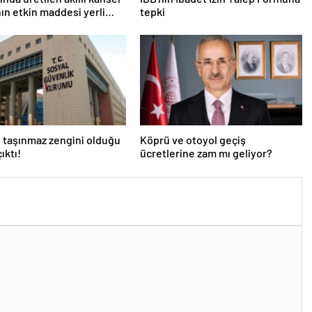
nın etkin maddesi yerli
tepki
la geliştirildi | Sağlık
ri
 taşınmaz zengini olduğu
Köprü ve otoyol geçiş
ıktı!
ücretlerine zam mı geliyor?