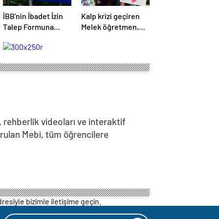
İBB'nin İbadet İzin
Kalp krizi geçiren
Talep Formuna
Melek öğretmen,
tepki
hayatını kaybetti
, rehberlik videoları ve interaktif
turulan Mebi, tüm öğrencilere
resiyle bizimle iletişime geçin.