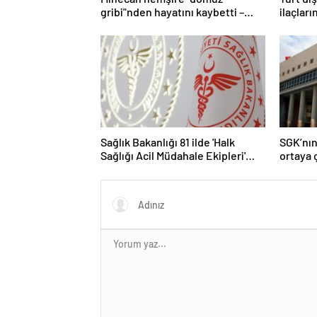
gribi"nden hayatını kaybetti –
ilaçları
Haberler | Sağlık Haberleri
imkanlar
Haberle
Sağlık Bakanlığı 81 ilde 'Halk
SGK’nın
Sağlığı Acil Müdahale Ekipleri'
ortaya ç
kuruyor | Sağlık Haberleri