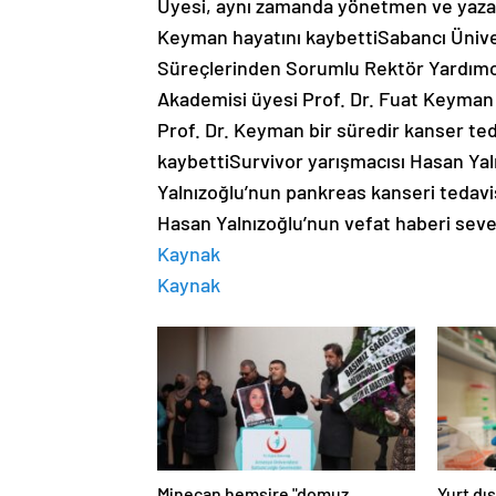
Üyesi, aynı zamanda yönetmen ve yazar S
Keyman hayatını kaybettiSabancı Ünive
Süreçlerinden Sorumlu Rektör Yardımcısı
Akademisi üyesi Prof. Dr. Fuat Keyman 6
Prof. Dr. Keyman bir süredir kanser ted
kaybettiSurvivor yarışmacısı Hasan Yal
Yalnızoğlu’nun pankreas kanseri tedavis
Hasan Yalnızoğlu’nun vefat haberi seve
Kaynak
Kaynak
Minecan hemşire "domuz
Yurt dış