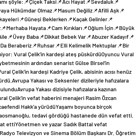
amamı şöyle:📌Çiçek Taksi📌Acı Hayat📌Sevdaluk📌
aya Hükümdar Olmaz📌Masum Değiliz📌Afilli Aşk📌
ayeleri📌Güneşi Beklerken📌Kaçak Gelinler📌
📌Merhaba Hayata📌Cam Kırıkları📌Oğlum İçin📌Büyük
ile📌Üvey Baba📌Dikkat Bebek Var📌Abuzer Kadayıf📌
 Da Beraberiz📌Ruhsar📌Elli Kelimelik Mektuplar📌Bir
miyor: Vural Çelik’in kardeşi ateş püskürdüOyuncu Vural
aybetmesinin ardından senarist Gülse Birsel’in
ural Çelik’in kardeşi Kadriye Çelik, abisinin acısı henüz
rdü.Avrupa Yakası ve Seksenler dizileriyle hafızalara
ulunduAvrupa Yakası dizisiyle hafızalara kazınan
ural Çelik’in vefat haberini menajeri Rasim Özcan
caefendi Hakk’a yürüdüYaşamı boyunca birçok
aosmanoğlu, tedavi gördüğü hastanede dün vefat etti.
fat ettiYönetmen ve yazar Sadık Battal vefat
 Radyo Televizyon ve Sinema Bölüm Başkanı Dr. Öğretim