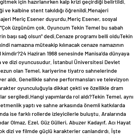
 gitmek için hazırlanırken kalp krizi geçirdiği belirtildi.
ği ve kalbine stent takıldığı öğrenildi.Menajeri
jeri Meriç Esener duyurdu.Meriç Esener, sosyal
, "Çok üzgünüm çok. Oyuncum Tekin Temel bu sabah
rin başı sağ olsun" dedi.Cenaze programı belli olduTekin
kindi namazına müteakip kılınacak cenaze namazının
l kimdir?24 Haziran 1968 senesinde Manisa’da dünyaya
 ve dizi oyuncusudur. İstanbul Üniversitesi Devlet
zun olan Temel, kariyerine tiyatro sahnelerinde
yer aldı. Genellikle sahne performansları ve televizyon
karakter oyunculuğuyla dikkat çekti ve özellikle dram
ar sergiledi.Hangi yapımlarda rol aldı?Tekin Temel, aynı
netmenlik yaptı ve sahne arkasında önemli katkılarda
 ise farklı rollerde izleyicilerle buluştu. Aralarında
r Olmaz, Ezel, Güz Gülleri, Abuzer Kadayıf, Acı Hayat
k dizi ve filmde güçlü karakterler canlandırdı. İşte