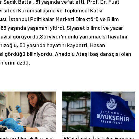
adık Battal, 61 yaşında vefat etti. Prof. Dr. Fuat
rsitesi Kurumsallaşma ve Toplumsal Katkı
, İstanbul Politikalar Merkezi Direktörü ve Bilim
6 yaşında yaşamını yitirdi. Siyaset bilimci ve yazar
avisi görüyordu.Survivor’ın ünlü yarışmacısı hayatını
nızoğlu, 50 yaşında hayatını kaybetti. Hasan
i gördüğü biliniyordu. Anadolu Ateşi baş dansçısı olan
nlerini üzdü.
ında üretilen akıllı kanser
İBB'nin İbadet İzin Talep Formuna