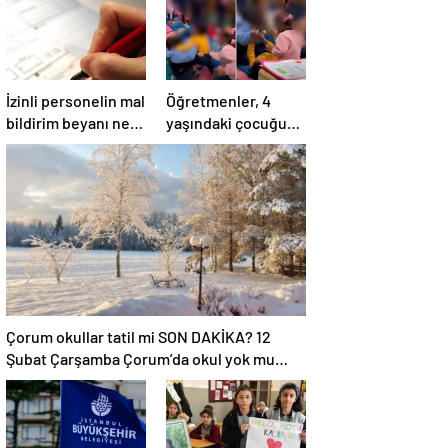
İzinli personelin mal
Öğretmenler, 4
bildirim beyanı ne
yaşındaki çocuğun
zaman yapılır?
dövülmesini
gülerek izledi
Çorum okullar tatil mi SON DAKİKA? 12
Şubat Çarşamba Çorum’da okul yok mu
(Çorum Valiliği Açıklaması – KAR TATİLİ)?