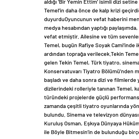
aldığı ‘Bir Yemin Ettim’ isimli dizi setine
Temel’in daha önce de kalp krizi geçirdi
duyurduOyuncunun vefat haberini mena
medya hesabından yaptığı paylaşımda
vefat etmiştir. Ailesine ve tüm sevenle
Temel, bugün Rafiye Soyak Cami’inde i
ardından toprağa verilecek.Tekin Teme
gelen Tekin Temel, Türk tiyatro, sinema
Konservatuvarı Tiyatro Bölümü’nden me
başladı ve daha sonra dizi ve filmlerde 
dizilerindeki rolleriyle tanınan Temel, 
türündeki projelerde güçlü performansl
zamanda çeşitli tiyatro oyunlarında yö
bulundu. Sinema ve televizyon dünyasında
Kuruluş Osman, Eşkıya Dünyaya Hükümda
ile Böyle Bitmesin’in de bulunduğu birço