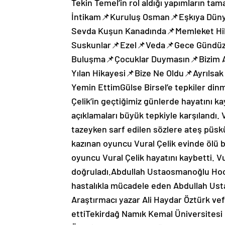
Tekin Temel’in rol aldığı yapımların t
İntikam📌Kuruluş Osman📌Eşkıya Düny
Sevda Kuşun Kanadında📌Memleket Hik
Suskunlar📌Ezel📌Veda📌Gece Gündüz
Buluşma📌Çocuklar Duymasın📌Bizim A
Yılan Hikayesi📌Bize Ne Oldu📌Ayrılsak
Yemin EttimGülse Birsel’e tepkiler din
Çelik’in geçtiğimiz günlerde hayatını k
açıklamaları büyük tepkiyle karşılandı. V
tazeyken sarf edilen sözlere ateş püskü
kazınan oyuncu Vural Çelik evinde ölü b
oyuncu Vural Çelik hayatını kaybetti. V
doğruladı.Abdullah Ustaosmanoğlu Ho
hastalıkla mücadele eden Abdullah Ust
Araştırmacı yazar Ali Haydar Öztürk ve
ettiTekirdağ Namık Kemal Üniversitesi