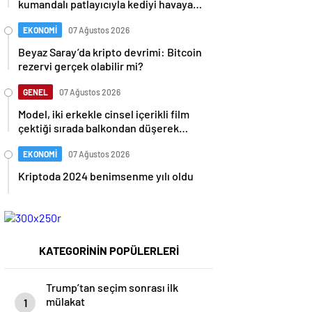
kumandalı patlayıcıyla kediyi havaya
uçurmaya çalıştı
EKONOMİ
07 Ağustos 2026
Beyaz Saray’da kripto devrimi: Bitcoin
rezervi gerçek olabilir mi?
GENEL
07 Ağustos 2026
Model, iki erkekle cinsel içerikli film
çektiği sırada balkondan düşerek
hayatını kaybetti
EKONOMİ
07 Ağustos 2026
Kriptoda 2024 benimsenme yılı oldu
KATEGORİNİN POPÜLERLERİ
Trump’tan seçim sonrası ilk
mülakat
1