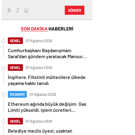
GÖNDER
SON DAKİKA
HABERLERİ
GENEL
07 Ağustos 2026
Cumhurbaşkanı Başdanışmanı
Saral’dan gündem yaratacak Mansur
Yavaş iddiası
GENEL
07 Ağustos 2026
İngiltere, Filistinli mültecilere ülkede
yaşama hakkı tanıdı
EKONOMİ
07 Ağustos 2026
Ethereum ağında büyük değişim: Gas
Limiti yükseldi, işlem ücretleri
düşebilir mi?
GENEL
07 Ağustos 2026
Belediye meclis üyesi, uzaktan