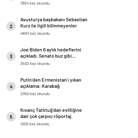
7854 kez okundu
Avusturya başbakanı Sebastian
Kurz ile ilgili bilinmeyenler
2
4893 kez okundu
Joe Biden 6 aylık hedeflerini
açıkladı. Senato buz gibi…
3
3503 kez okundu
Putin’den Ermenistan’ı yıkan
açıklama: Karabağ
4
Azerbaycan’ın ayrılmaz bir
2050 kez okundu
parçasıdır!
Kıvanç Tatlıtuğ’dan evliliğine
dair çok çarpıcı röportaj.
5
1900 kez okundu