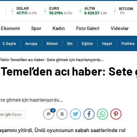
DOLAR
EURO
ALTIN
BITCOIN
47,7111
55,0784
6.628,57
0%
0.17%
0.11%
2,09
Ekonomi
Spor
Kadın
Foto Galeri
Videolar
3.Sayfa
Avrupa
Bülten
Din
Eğitim
Hayat
Politika
Tekin Temel’den acı haber: Sete gitmek için hazırlanıyordu…
Temel’den acı haber: Sete 
0
News
şamını yitirdi. Ünlü oyuncunun sabah saatlerinde rol