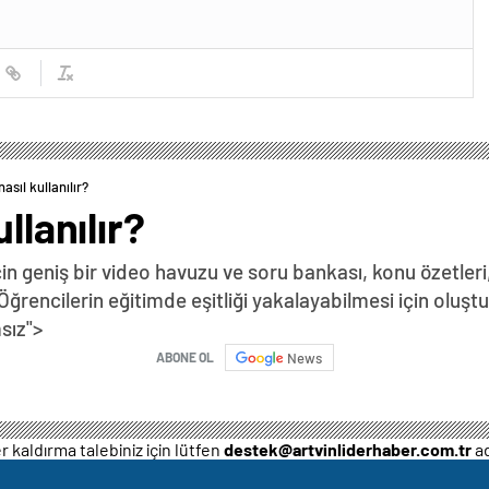
asıl kullanılır?
llanılır?
 için geniş bir video havuzu ve soru bankası, konu özetleri
 Öğrencilerin eğitimde eşitliği yakalayabilmesi için oluş
sız">
ABONE OL
News
 kaldırma talebiniz için lütfen
destek@artvinliderhaber.com.tr
ad