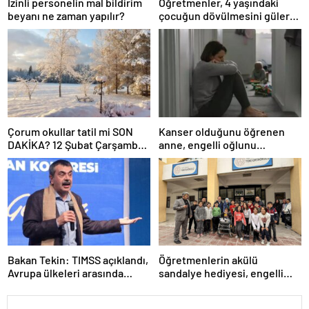
İzinli personelin mal bildirim
Öğretmenler, 4 yaşındaki
beyanı ne zaman yapılır?
çocuğun dövülmesini gülerek
izledi
Çorum okullar tatil mi SON
Kanser olduğunu öğrenen
DAKİKA? 12 Şubat Çarşamba
anne, engelli oğlunu
Çorum’da okul yok mu (Çorum
öldürdükten sonra intihar etti
Valiliği Açıklaması – KAR
TATİLİ)?
Bakan Tekin: TIMSS açıklandı,
Öğretmenlerin akülü
Avrupa ülkeleri arasında
sandalye hediyesi, engelli
birinciyiz
öğrenciyi sınıfına kavuşturdu