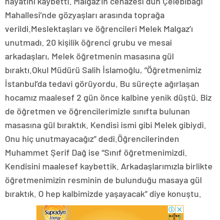
hayatını kaybetti. Malgaz’ın cenazesi dün Çelebibağı
Mahallesi’nde gözyaşları arasında toprağa
verildi.Meslektaşları ve öğrencileri Melek Malgaz’ı
unutmadı. 20 kişilik öğrenci grubu ve mesai
arkadaşları, Melek öğretmenin masasına gül
bıraktı.Okul Müdürü Salih İslamoğlu, “Öğretmenimiz
İstanbul’da tedavi görüyordu. Bu süreçte ağırlaşan
hocamız maalesef 2 gün önce kalbine yenik düştü. Biz
de öğretmen ve öğrencilerimizle sınıfta bulunan
masasına gül bıraktık. Kendisi ismi gibi Melek gibiydi.
Onu hiç unutmayacağız” dedi.Öğrencilerinden
Muhammet Şerif Dağ ise “Sınıf öğretmenimizdi.
Kendisini maalesef kaybettik. Arkadaşlarımızla birlikte
öğretmenimizin resminin de bulunduğu masaya gül
bıraktık. O hep kalbimizde yaşayacak” diye konuştu.