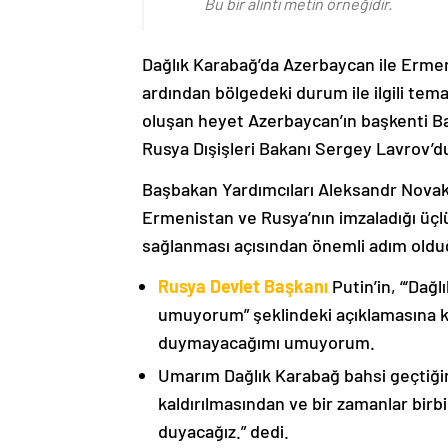
Bu bir alıntı metin örneğidir.
Dağlık Karabağ’da Azerbaycan ile Erme
ardından bölgedeki durum ile ilgili t
oluşan heyet Azerbaycan’ın başkenti B
Rusya Dışişleri Bakanı Sergey Lavrov’d
Başbakan Yardımcıları Aleksandr Nova
Ermenistan ve Rusya’nın imzaladığı üçlü
sağlanması açısından önemli adım oldu
Rusya Devlet Başkanı
Putin’in, “‘Dağ
umuyorum” şeklindeki açıklamasına kat
duymayacağımı umuyorum.
Umarım Dağlık Karabağ bahsi geçtiği
kaldırılmasından ve bir zamanlar birbi
duyacağız.” dedi.