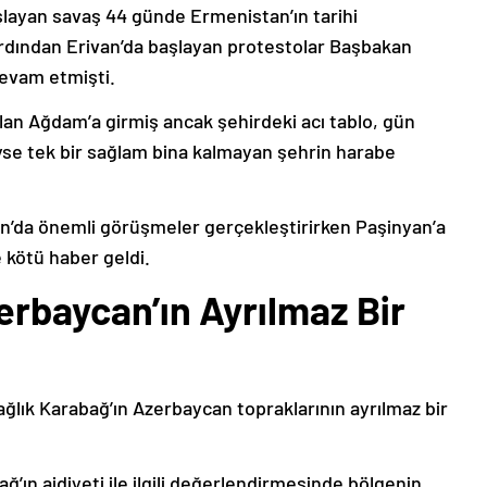
şlayan savaş 44 günde Ermenistan’ın tarihi
ardından Erivan’da başlayan protestolar Başbakan
devam etmişti.
lan Ağdam’a girmiş ancak şehirdeki acı tablo, gün
deyse tek bir sağlam bina kalmayan şehrin harabe
’da önemli görüşmeler gerçekleştirirken Paşinyan’a
 kötü haber geldi.
erbaycan’ın Ayrılmaz Bir
ağlık Karabağ’ın Azerbaycan topraklarının ayrılmaz bir
ğ’ın aidiyeti ile ilgili değerlendirmesinde bölgenin