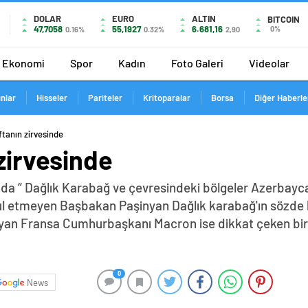
DOLAR
EURO
ALTIN
BITCOIN
47,7058
55,1927
6.681,16
0%
0.16%
0.32%
2,90
Ekonomi
Spor
Kadın
Foto Galeri
Videolar
ınlar
Hisseler
Pariteler
Kritoparalar
Borsa
Diğer Haberle
ftanın zirvesinde
 zirvesinde
da “ Dağlık Karabağ ve çevresindeki bölgeler Azerbayca
abul etmeyen Başbakan Paşinyan Dağlık karabağ'ın sözde 
yan Fransa Cumhurbaşkanı Macron ise dikkat çeken bir z
0
News