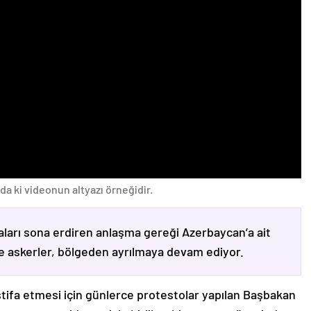
da ki videonun altyazı örneğidir.
ları sona erdiren anlaşma gereği Azerbaycan’a ait
ve askerler, bölgeden ayrılmaya devam ediyor.
stifa etmesi için günlerce protestolar yapılan Başbakan