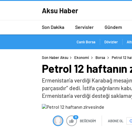
Aksu Haber
Son Dakika
Servisler
Gündem
Canlı Borsa
Dövizler
Alt
Son Haber Aksu
Ekonomi
Borsa
Petrol 12 ha
Petrol 12 haftanın
Ermenistan'a verdiği Karabağ mesajın
parçasıdır” dedi. İstifa çağrılarını k
Ermenistan'a verdiği desteği saklama
0
BEĞENDİM
ABONE OL