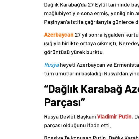
Dağlık Karabağ’da 27 Eylül tarihinde ba
mağlubiyetiyle sona ermiş, yenilginin 
Paşinyan’a istifa çağrılarıyla günlerce 
Azerbaycan
27 yıl sonra işgalden kurtu
ışığıyla birlikte ortaya çıkmıştı. Nere
görüntüsü yürek burktu.
Rusya
heyeti Azerbaycan ve Ermenistan
tüm umutlarını başladığı Rusya’dan yine
“Dağlık Karabağ Az
Parçası”
Rusya Devlet Başkanı
Vladimir Putin
, D
parçası olduğunu ifade etti.
Rossiya 1’e konuşan Putin, Dağlık Karaba