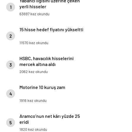
Yabancı ilgisini üzerine çeken
yerli hisseler
1
63697 kez okundu
15 hisse hedef fiyatını yükseltti
2
11570 kez okundu
HSBC, havacılık hisselerini
mercek altına aldı
3
2062 kez okundu
Motorine 10 kuruş zam
4
1916 kez okundu
Aramco’nun net kârı yüzde 25
eridi
5
1820 kez okundu