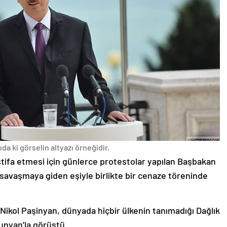
da ki görselin altyazı örneğidir.
stifa etmesi için günlerce protestolar yapılan Başbakan
avaşmaya giden eşiyle birlikte bir cenaze töreninde
 Nikol Paşinyan, dünyada hiçbir ülkenin tanımadığı Dağlık
unyan’la görüştü.