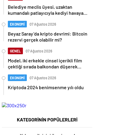
Belediye meclis üyesi, uzaktan
kumandalı patlayıcıyla kediyi havaya
uçurmaya çalıştı
EKONOMİ
07 Ağustos 2026
Beyaz Saray’da kripto devrimi: Bitcoin
rezervi gerçek olabilir mi?
GENEL
07 Ağustos 2026
Model, iki erkekle cinsel içerikli film
çektiği sırada balkondan düşerek
hayatını kaybetti
EKONOMİ
07 Ağustos 2026
Kriptoda 2024 benimsenme yılı oldu
KATEGORİNİN POPÜLERLERİ