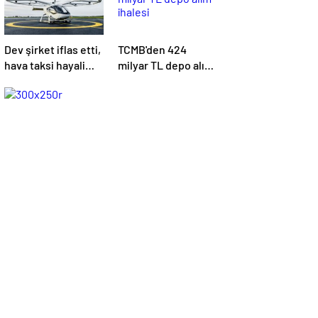
Dev şirket iflas etti,
TCMB'den 424
hava taksi hayali
milyar TL depo alım
suya düştü
ihalesi