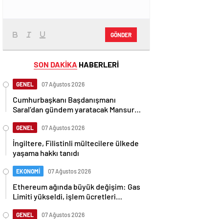
GÖNDER
SON DAKİKA
HABERLERİ
GENEL
07 Ağustos 2026
Cumhurbaşkanı Başdanışmanı
Saral’dan gündem yaratacak Mansur
Yavaş iddiası
GENEL
07 Ağustos 2026
İngiltere, Filistinli mültecilere ülkede
yaşama hakkı tanıdı
EKONOMİ
07 Ağustos 2026
Ethereum ağında büyük değişim: Gas
Limiti yükseldi, işlem ücretleri
düşebilir mi?
GENEL
07 Ağustos 2026