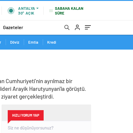
SABAHA KALAN
ANTALYA
SÜRE
30°
AÇIK
Gazeteler
r
Döviz
Emtia
Kredi
n Cumhuriyeti'nin ayrılmaz bir
lideri Arayik Harutyunyan'la görüştü.
iyaret gerçekleştirdi.
HIZLI YORUM YAP