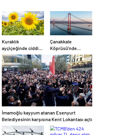
Kuraklık
Çanakkale
ayçiçeğinde ciddi
Köprüsü'nde
verim kaybına
AKP'nin hata payı
neden oldu
2024'te yüzde 84
oldu
İmamoğlu kayyum atanan Esenyurt
Belediyesinin karşısına Kent Lokantası açtı