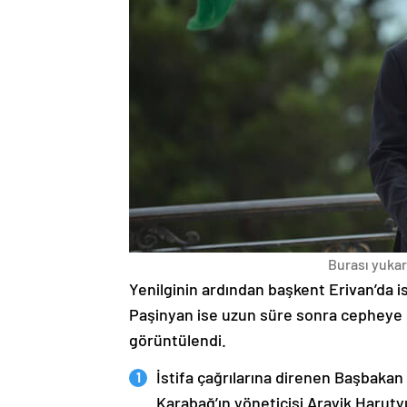
Burası yukarı
Yenilginin ardından başkent Erivan’da i
Paşinyan ise uzun süre sonra cepheye s
görüntülendi.
İstifa çağrılarına direnen Başbakan
Karabağ’ın yöneticisi Arayik Haruty