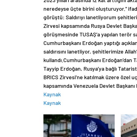
2023 yılları arasında 12 kat arttığını ak
neredeyse üçte birini oluşturuyor." if
görüştü: Saldırıyı lanetliyorum şehit
Zirvesi kapsamında Rusya Devlet Başkanı
görüşmesinde TUSAŞ’a yapılan terör saldı
Cumhurbaşkanı Erdoğan yaptığı açıklama
saldırısını lanetliyor, şehitlerimize Alla
kullandı.Cumhurbaşkanı Erdoğan’dan T
Tayyip Erdoğan, Rusya’ya bağlı Tatari
BRICS Zirvesi’ne katılmak üzere özel uç
kapsamında Venezuela Devlet Başkanı N
Kaynak
Kaynak