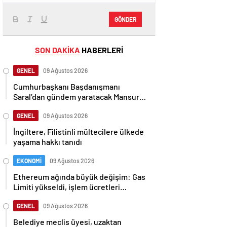
GÖNDER
SON DAKİKA
HABERLERİ
GENEL
09 Ağustos 2026
Cumhurbaşkanı Başdanışmanı
Saral’dan gündem yaratacak Mansur
Yavaş iddiası
GENEL
09 Ağustos 2026
İngiltere, Filistinli mültecilere ülkede
yaşama hakkı tanıdı
EKONOMİ
09 Ağustos 2026
Ethereum ağında büyük değişim: Gas
Limiti yükseldi, işlem ücretleri
düşebilir mi?
GENEL
09 Ağustos 2026
Belediye meclis üyesi, uzaktan