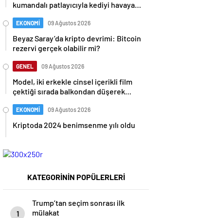
kumandalı patlayıcıyla kediyi havaya
uçurmaya çalıştı
EKONOMİ
09 Ağustos 2026
Beyaz Saray’da kripto devrimi: Bitcoin
rezervi gerçek olabilir mi?
GENEL
09 Ağustos 2026
Model, iki erkekle cinsel içerikli film
çektiği sırada balkondan düşerek
hayatını kaybetti
EKONOMİ
09 Ağustos 2026
Kriptoda 2024 benimsenme yılı oldu
KATEGORİNİN POPÜLERLERİ
Trump’tan seçim sonrası ilk
mülakat
1