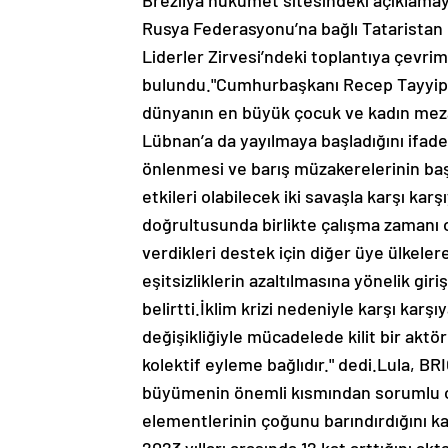
Brezilya hükümet sitesindeki açıklamaya
Rusya Federasyonu’na bağlı Tataristan
Liderler Zirvesi’ndeki toplantıya çevr
bulundu."Cumhurbaşkanı Recep Tayyip E
dünyanın en büyük çocuk ve kadın mezar
Lübnan’a da yayılmaya başladığını ifade
önlenmesi ve barış müzakerelerinin başl
etkileri olabilecek iki savaşla karşı ka
doğrultusunda birlikte çalışma zamanı 
verdikleri destek için diğer üye ülkele
eşitsizliklerin azaltılmasına yönelik gir
belirtti.İklim krizi nedeniyle karşı karş
değişikliğiyle mücadelede kilit bir akt
kolektif eyleme bağlıdır." dedi.Lula, BR
büyümenin önemli kısmından sorumlu o
elementlerinin çoğunu barındırdığını kay