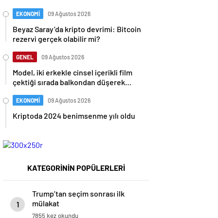
uçurmaya çalıştı
EKONOMİ
09 Ağustos 2026
Beyaz Saray’da kripto devrimi: Bitcoin
rezervi gerçek olabilir mi?
GENEL
09 Ağustos 2026
Model, iki erkekle cinsel içerikli film
çektiği sırada balkondan düşerek
hayatını kaybetti
EKONOMİ
09 Ağustos 2026
Kriptoda 2024 benimsenme yılı oldu
KATEGORİNİN POPÜLERLERİ
Trump’tan seçim sonrası ilk
mülakat
1
7855 kez okundu