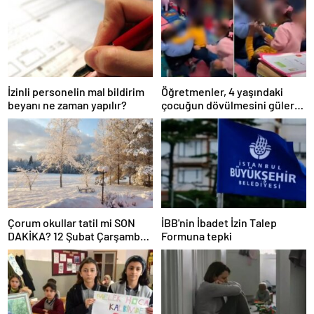
İzinli personelin mal bildirim
Öğretmenler, 4 yaşındaki
beyanı ne zaman yapılır?
çocuğun dövülmesini gülerek
izledi
Çorum okullar tatil mi SON
İBB'nin İbadet İzin Talep
DAKİKA? 12 Şubat Çarşamba
Formuna tepki
Çorum’da okul yok mu (Çorum
Valiliği Açıklaması – KAR
TATİLİ)?