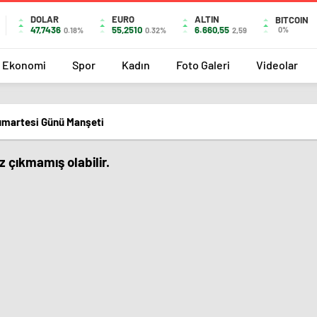
DOLAR
EURO
ALTIN
BITCOIN
47,7436
55,2510
6.660,55
0%
0.18%
0.32%
2,59
Ekonomi
Spor
Kadın
Foto Galeri
Videolar
umartesi Günü Manşeti
 çıkmamış olabilir.