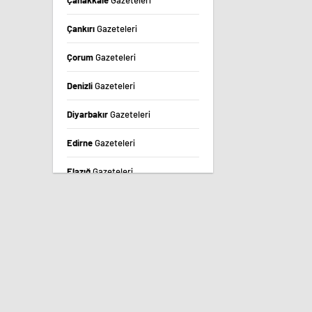
Çanakkale
Gazeteleri
Çankırı
Gazeteleri
Çorum
Gazeteleri
Denizli
Gazeteleri
Diyarbakır
Gazeteleri
Edirne
Gazeteleri
Elazığ
Gazeteleri
Erzincan
Gazeteleri
Erzurum
Gazeteleri
Eskişehir
Gazeteleri
Gaziantep
Gazeteleri