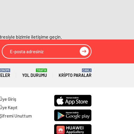
Giresun
Gazeteleri
Gümüşhane
Gazeteleri
Hakkâri
Gazeteleri
resiyle bizimle iletişime geçin.
Hatay
Gazeteleri
Isparta
Gazeteleri
Mersin
Gazeteleri
KONOMİ
TRAFİK
CANLI
İstanbul
Gazeteleri
TELER
YOL DURUMU
KRIPTO PARALAR
İzmir
Gazeteleri
Üye Giriş
Kars
Gazeteleri
Üye Kayıt
Kastamonu
Gazeteleri
Şifremi Unuttum
Kayseri
Gazeteleri