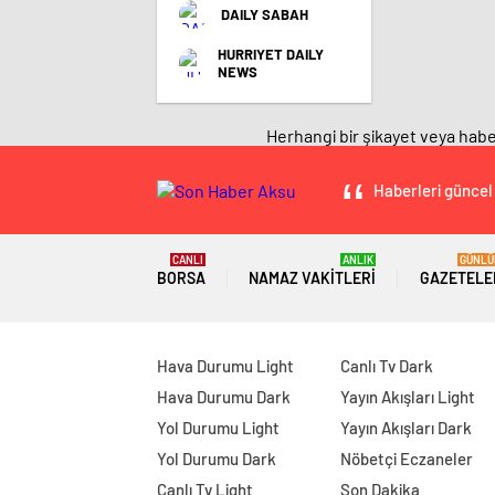
DAILY SABAH
HURRIYET DAILY
NEWS
Herhangi bir şikayet veya haber
manavgat
escort
Haberleri güncel 
-
film
izle
-
CANLI
ANLIK
GÜNLÜ
BORSA
NAMAZ VAKITLERI
GAZETELE
deneme
bonusu
veren
siteler
-
Hava Durumu Light
Canlı Tv Dark
deneme
Hava Durumu Dark
Yayın Akışları Light
bonusu
Yol Durumu Light
Yayın Akışları Dark
veren
siteler
Yol Durumu Dark
Nöbetçi Eczaneler
-
Canlı Tv Light
Son Dakika
deneme