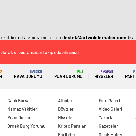
 kaldırma talebiniz için lütfen
destek@artvinliderhaber.com.tr
ad
olarak e-postanızdan takip edebilirsiniz !
K
TAHMİNİ
LİG
EKONOMİ
E
R
HAVA DURUMU
PUAN DURUMU
HISSELER
PARI
Canlı Borsa
Altınlar
Foto Galeri
Namaz Vakitleri
Dövizler
Video Galeri
Puan Durumu
Hisseler
Yazarlar
Örnek Burç Yorumu
Kripto Paralar
Gazeteler
Pariteler
Sıcak Haber