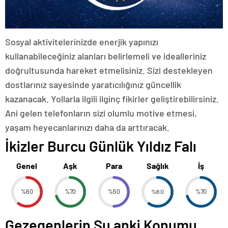
Sosyal aktivitelerinizde enerjik yapınızı
kullanabileceğiniz alanları belirlemeli ve idealleriniz
doğrultusunda hareket etmelisiniz. Sizi destekleyen
dostlarınız sayesinde yaratıcılığınız güncellik
kazanacak. Yollarla ilgili ilginç fikirler geliştirebilirsiniz.
Ani gelen telefonların sizi olumlu motive etmesi,
yaşam heyecanlarınızı daha da arttıracak.
İkizler Burcu Günlük Yıldız Falı
Genel
Aşk
Para
Sağlık
İş
%60
%70
%50
%60
%70
Gezegenlerin Şu anki Konumu