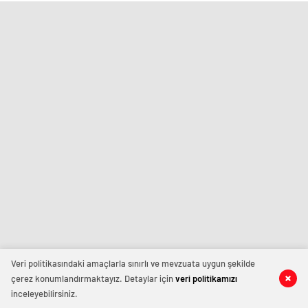
manavgat
escort
-
film
izle
-
deneme
bonusu
veren
siteler
-
deneme
bonusu
veren
siteler
-
deneme
bonusu
veren
siteler
Veri politikasındaki amaçlarla sınırlı ve mevzuata uygun şekilde
-
çerez konumlandırmaktayız. Detaylar için
veri politikamızı
enjoybet
inceleyebilirsiniz.
-