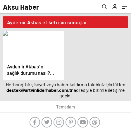
Aksu Haber
Aydemir Akbaş etiketi için sonuçlar
Aydemir Akbaş'ın
sağlık durumu nasıl?
Açıklama geldi! –
Herhangi bir şikayet veya haber kaldırma talebiniz için lütfen
Magazin haberleri
destek@artvinliderhaber.com.tr
adresiyle bizimle iletişime
geçin.
Temadam