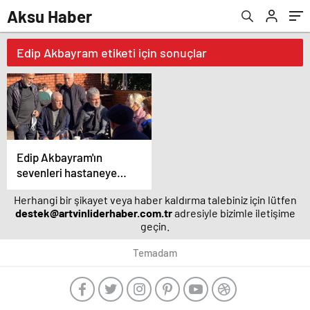
Aksu Haber
Edip Akbayram etiketi için sonuçlar
Edip Akbayram'ın
sevenleri hastaneye
akın ediyor – Magazin
Herhangi bir şikayet veya haber kaldırma talebiniz için lütfen
habetrleri
destek@artvinliderhaber.com.tr
adresiyle bizimle iletişime
geçin.
Temadam