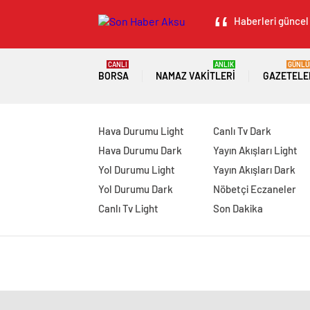
Haberleri güncel 
CANLI
ANLIK
GÜNLÜ
BORSA
NAMAZ VAKITLERI
GAZETELE
Hava Durumu Light
Canlı Tv Dark
Hava Durumu Dark
Yayın Akışları Light
Yol Durumu Light
Yayın Akışları Dark
Yol Durumu Dark
Nöbetçi Eczaneler
Canlı Tv Light
Son Dakika
manavgat