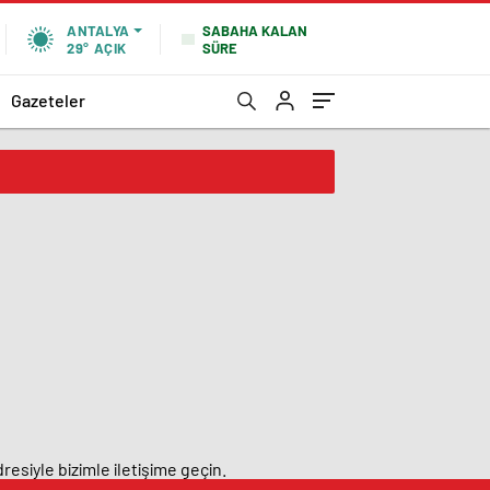
SABAHA KALAN
ANTALYA
SÜRE
29°
AÇIK
Gazeteler
resiyle bizimle iletişime geçin.