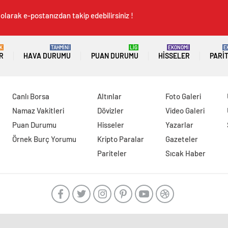
olarak e-postanızdan takip edebilirsiniz !
K
TAHMİNİ
LİG
EKONOMİ
E
R
HAVA DURUMU
PUAN DURUMU
HISSELER
PARI
Canlı Borsa
Altınlar
Foto Galeri
Namaz Vakitleri
Dövizler
Video Galeri
Puan Durumu
Hisseler
Yazarlar
Örnek Burç Yorumu
Kripto Paralar
Gazeteler
Pariteler
Sıcak Haber