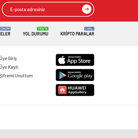
KONOMİ
TRAFİK
CANLI
TELER
YOL DURUMU
KRIPTO PARALAR
Üye Giriş
Üye Kayıt
Şifremi Unuttum