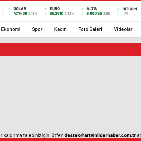
DOLAR
EURO
ALTIN
BITCOIN
47,7436
55,2510
6.660,55
0%
0.18%
0.32%
2,59
Ekonomi
Spor
Kadın
Foto Galeri
Videolar
 kaldırma talebiniz için lütfen
destek@artvinliderhaber.com.tr
ad