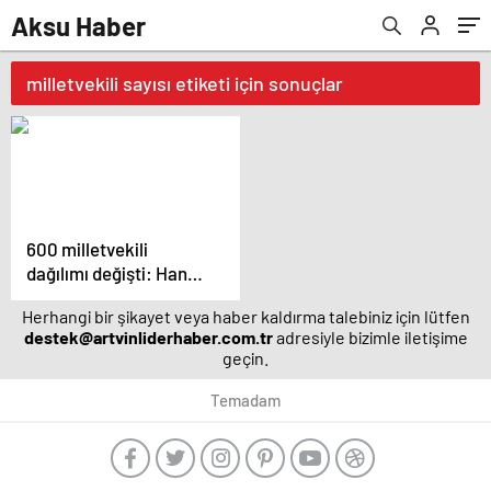
Aksu Haber
milletvekili sayısı etiketi için sonuçlar
600 milletvekili
dağılımı değişti: Hangi
il kaç milletvekili
Herhangi bir şikayet veya haber kaldırma talebiniz için lütfen
çıkaracak? | Son
destek@artvinliderhaber.com.tr
adresiyle bizimle iletişime
dakika haberleri
geçin.
Temadam