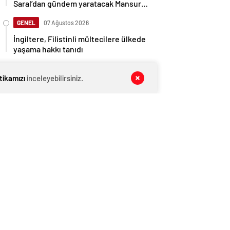
Saral’dan gündem yaratacak Mansur
Yavaş iddiası
GENEL
07 Ağustos 2026
İngiltere, Filistinli mültecilere ülkede
yaşama hakkı tanıdı
EKONOMİ
07 Ağustos 2026
itikamızı
inceleyebilirsiniz.
Ethereum ağında büyük değişim: Gas
Limiti yükseldi, işlem ücretleri
düşebilir mi?
GENEL
07 Ağustos 2026
Belediye meclis üyesi, uzaktan
kumandalı patlayıcıyla kediyi havaya
uçurmaya çalıştı
EKONOMİ
07 Ağustos 2026
Beyaz Saray’da kripto devrimi: Bitcoin
rezervi gerçek olabilir mi?
GENEL
07 Ağustos 2026
Model, iki erkekle cinsel içerikli film