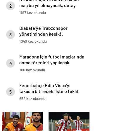
maç bu yıl olmayacak, detay
2
haberimizde.
1197 kez okundu
Diabate’ye Trabzonspor
yönetiminden kesik! .
3
1040 kez okundu
Maradona için futbol maçlarında
anma törenleri yapılacak
4
706 kez okundu
Fenerbahçe Edin Visca’yı
takasla bitirecek! İşte o teklif
5
652 kez okundu