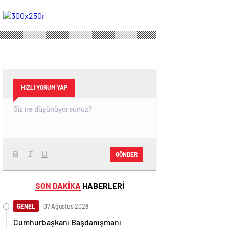
devam ediyor
zaman, saat kaçta,
hangi kanalda?
(Muhtemel 11'ler)
HIZLI YORUM YAP
GÖNDER
SON DAKİKA
HABERLERİ
GENEL
07 Ağustos 2026
Cumhurbaşkanı Başdanışmanı