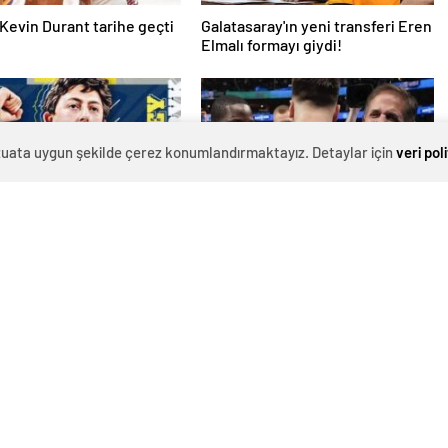
Kevin Durant tarihe geçti
Galatasaray'ın yeni transferi Eren
Elmalı formayı giydi!
evzuata uygun şekilde çerez konumlandırmaktayız. Detaylar için
veri pol
ahçe Medicana, Jeffrey
‘Cuban, Doncic takasını
’i kadrosuna kattı
engellemeye çalıştı ancak geç
kaldı’ iddiası! NBA Haberleri