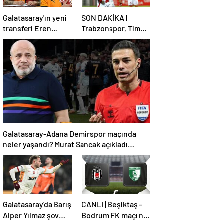
Galatasaray'ın yeni
SON DAKİKA |
transferi Eren
Trabzonspor, Tim
Elmalı formayı
Jabol-Folcarelli
giydi!
transferini bitirdi!
Galatasaray-Adana Demirspor maçında
neler yaşandı? Murat Sancak açıkladı
'Ensesindeyim, vay onun haline'
Galatasaray'da Barış
CANLI | Beşiktaş –
Alper Yılmaz şov
Bodrum FK maçı ne