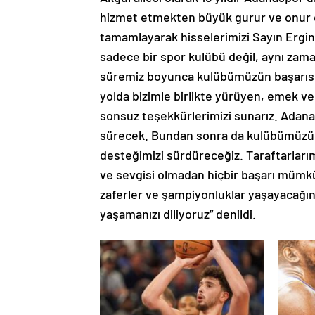
hizmet etmekten büyük gurur ve onur d
tamamlayarak hisselerimizi Sayın Ergin
sadece bir spor kulübü değil, aynı zaman
süremiz boyunca kulübümüzün başarısı i
yolda bizimle birlikte yürüyen, emek ve
sonsuz teşekkürlerimizi sunarız. Adana
sürecek. Bundan sonra da kulübümüzün
desteğimizi sürdüreceğiz. Taraftarlarım
ve sevgisi olmadan hiçbir başarı mümkü
zaferler ve şampiyonluklar yaşayacağına
yaşamanızı diliyoruz” denildi.