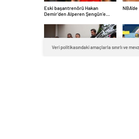
Eski başantrenörü Hakan
NBA'de 
Demir’den Alperen Şengün’e
övgü
Veri politikasındaki amaçlarla sınırlı ve m
Minecan hemşire "domuz
Fenerb
gribi"nden hayatını kaybetti –
Jendryk
Haberler | Sağlık Haberleri