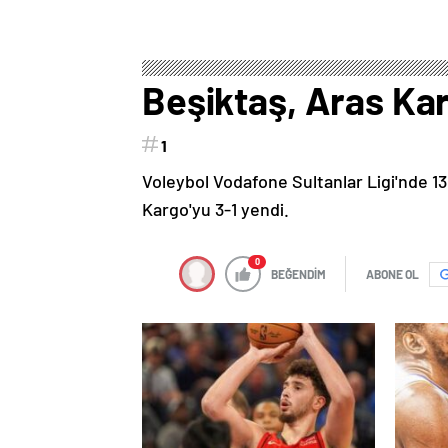
Beşiktaş, Aras Ka
1
Voleybol Vodafone Sultanlar Ligi'nde 13
Kargo'yu 3-1 yendi.
0
BEĞENDİM
ABONE OL