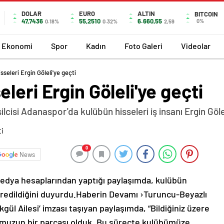
DOLAR
EURO
ALTIN
BITCOIN
47,7436
55,2510
6.660,55
0%
0.18%
0.32%
2,59
Ekonomi
Spor
Kadın
Foto Galeri
Videolar
seleri Ergin Göleli'ye geçti
leri Ergin Göleli'ye geçti
cisi Adanaspor'da kulübün hisseleri iş insanı Ergin Gölel
0
News
medya hesaplarından yaptığı paylaşımda, kulübün
devredildiğini duyurdu.Haberin Devamı ›Turuncu-Beyazlı
ül Ailesi’ imzası taşıyan paylaşımda, “Bildiğiniz üzere
r’umuzun bir parçası olduk. Bu süreçte kulübümüze