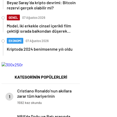
Beyaz Saray’da kripto devrimi: Bitcoin
rezervi gerçek olabilir mi?
GENEL
07 Ağustos 2026
Model, iki erkekle cinsel içerikli film
çektiği sırada balkondan düşerek
hayatını kaybetti
EKONOMİ
07 Ağustos 2026
Kriptoda 2024 benimsenme yılı oldu
KATEGORİNİN POPÜLERLERİ
Cristiano Ronaldo’nun akıllara
zarar tüm kariyerinin
1
istatistiğini çıkardık !
1592 kez okundu
NBA’da Doğu ve Batı arasında