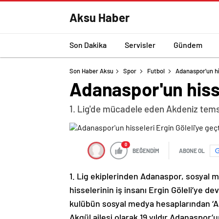
Aksu Haber
Son Dakika
Servisler
Gündem
Son Haber Aksu
Spor
Futbol
Adanaspor'un his
Adanaspor'un hisse
1. Lig'de mücadele eden Akdeniz temsil
0
BEĞENDİM
ABONE OL
1. Lig ekiplerinden Adanaspor, sosyal 
hisselerinin iş insanı Ergin Göleli’ye 
kulübün sosyal medya hesaplarından ‘Akg
Akgül ailesi olarak 19 yıldır Adanaspo