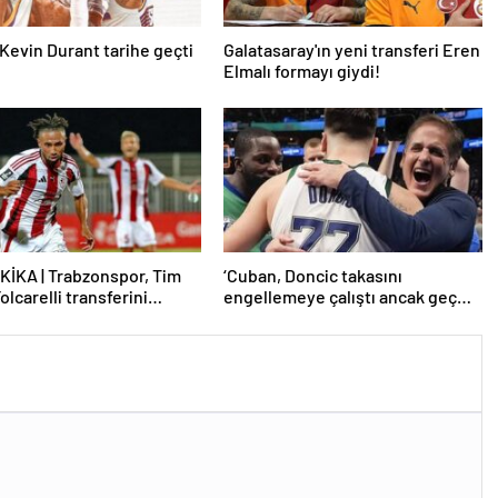
Kevin Durant tarihe geçti
Galatasaray'ın yeni transferi Eren
Elmalı formayı giydi!
İKA | Trabzonspor, Tim
‘Cuban, Doncic takasını
olcarelli transferini
engellemeye çalıştı ancak geç
kaldı’ iddiası! NBA Haberleri