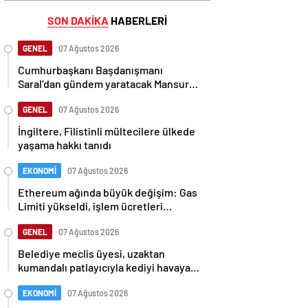
SON DAKİKA
HABERLERİ
GENEL
07 Ağustos 2026
Cumhurbaşkanı Başdanışmanı
Saral’dan gündem yaratacak Mansur
Yavaş iddiası
GENEL
07 Ağustos 2026
İngiltere, Filistinli mültecilere ülkede
yaşama hakkı tanıdı
EKONOMİ
07 Ağustos 2026
Ethereum ağında büyük değişim: Gas
Limiti yükseldi, işlem ücretleri
düşebilir mi?
GENEL
07 Ağustos 2026
Belediye meclis üyesi, uzaktan
kumandalı patlayıcıyla kediyi havaya
uçurmaya çalıştı
EKONOMİ
07 Ağustos 2026