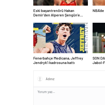
Eski başantrenörü Hakan
NBA'de 
Demir’den Alperen Şengün’e
övgü
Fenerbahçe Medicana, Jeffrey
SON DAK
Jendryk’i kadrosuna kattı
Jabol-F
bitirdi!