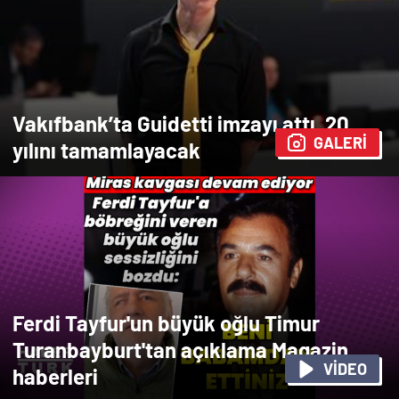
Vakıfbank’ta Guidetti imzayı attı, 20.
GALERİ
yılını tamamlayacak
Ferdi Tayfur'un büyük oğlu Timur
Turanbayburt'tan açıklama Magazin
VİDEO
haberleri