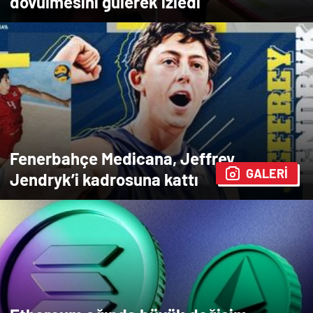
dövülmesini gülerek izledi
Fenerbahçe Medicana, Jeffrey
GALERİ
Jendryk’i kadrosuna kattı