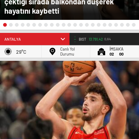
çektiği sırada balkondan düşerek
hayatını kaybetti
BIST
13.791,42
0,64
Canlı Yol
İMSAK'A
29°C
Durumu
02
00