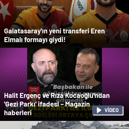
Galatasaray'ın yeni transferi Eren
Elmalı formayı giydi!
Halit Ergenç ve Rıza Kocaoğlu'ndan
'Gezi Parkı' ifadesi – Magazin
VİDEO
haberleri