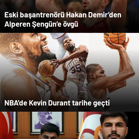
Eski başantrenörü Hakan Demir’den
Alperen Şengün’e övgü
NBA'de Kevin Durant tarihe geçti