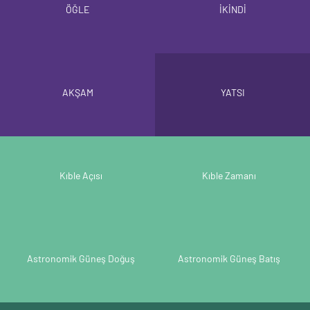
ÖĞLE
İKİNDİ
AKŞAM
YATSI
Kıble Açısı
Kıble Zamanı
Astronomik Güneş Doğuş
Astronomik Güneş Batış