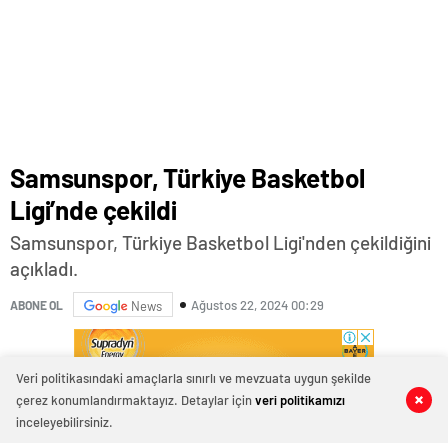
Ligi’nde çekildi
Samsunspor, Türkiye Basketbol Ligi'nden çekildiğini
açıkladı.
Ağustos 22, 2024 00:29
ABONE OL
News
Veri politikasındaki amaçlarla sınırlı ve mevzuata uygun şekilde
çerez konumlandırmaktayız. Detaylar için
veri politikamızı
0
0
0
0
0
0
Trendyol Süper Lig ekiplerinden Samsunspor’un kulüp
inceleyebilirsiniz.
başkan vekili Veysel Bilen, takımın 2 haftalık