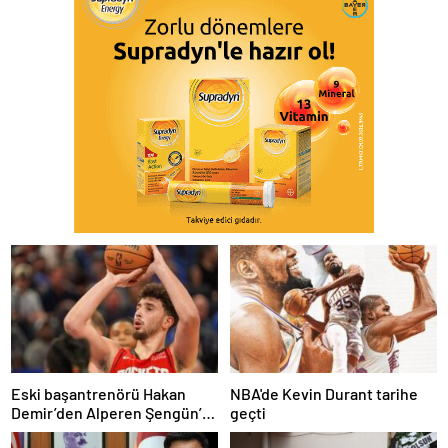
Eski başantrenörü Hakan
NBA'de Kevin Durant tarihe
Demir’den Alperen Şengün’e
geçti
övgü