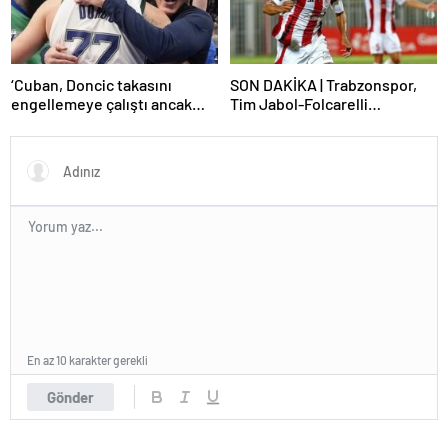
‘Cuban, Doncic takasını
SON DAKİKA | Trabzonspor,
engellemeye çalıştı ancak
Tim Jabol-Folcarelli
geç kaldı’ iddiası! NBA
transferini bitirdi!
Haberleri
En az 10 karakter gerekli
Gönder