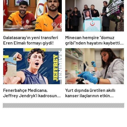
Galatasaray'ın yeni transferi
Minecan hemşire "domuz
Eren Elmalı formayı giydi!
gribi"nden hayatını kaybetti –
Haberler | Sağlık Haberleri
Fenerbahçe Medicana,
Yurt dışında üretilen akıllı
Jeffrey Jendryk’i kadrosuna
kanser ilaçlarının etkin
kattı
maddesi yerli imkanlarla
geliştirildi | Sağlık Haberleri
Samsunspor, Türkiye Basketbol