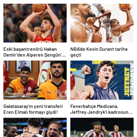
Eski başantrenörü Hakan
NBA'de Kevin Durant tarihe
Demir’den Alperen Şengün’e
geçti
övgü
Galatasaray'ın yeni transferi
Fenerbahçe Medicana,
Eren Elmalı formayı giydi!
Jeffrey Jendryk’i kadrosuna
kattı