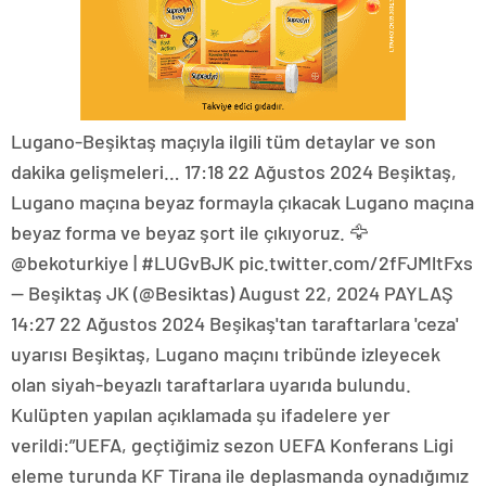
Lugano-Beşiktaş maçıyla ilgili tüm detaylar ve son dakika gelişmeleri… 17:18 22 Ağustos 2024 Beşiktaş, Lugano maçına beyaz formayla çıkacak Lugano maçına beyaz forma ve beyaz şort ile çıkıyoruz. 🦅@bekoturkiye | #LUGvBJK pic.twitter.com/2fFJMltFxs— Beşiktaş JK (@Besiktas) August 22, 2024 PAYLAŞ 14:27 22 Ağustos 2024 Beşikaş'tan taraftarlara 'ceza' uyarısı Beşiktaş, Lugano maçını tribünde izleyecek olan siyah-beyazlı taraftarlara uyarıda bulundu. Kulüpten yapılan açıklamada şu ifadelere yer verildi:”UEFA, geçtiğimiz sezon UEFA Konferans Ligi eleme turunda KF Tirana ile deplasmanda oynadığımız müsabakada meydana gelen tribün olayları nedeniyle kulübümüze deplasmandaki Avrupa kupası maçlarımız için taraftarlarımıza bilet satışına yasak getiren bir ceza vermişti. Söz konusu ceza daha sonra girişimlerimiz neticesinde 8 Ağustos 2025’e kadar denetimli serbestliğe çevrilmişti.’TRİBÜN OLAYLARI MEYDANA GELMESİ HALİNDE…’Lugano ile oynayacağımız maçta tribün olayları meydana gelmesi halinde bir sonraki deplasmanda oynayacağımız Avrupa kupası maçında taraftarlarımız deplasman tribününde yer alamayacaktır. Kulübümüzün maddi manevi zarara uğramaması ve taraftarlarımızın gelecekteki maçlarımızda tribünlerde yer alabilmeleri adına Lugano maçını tribünden izleyecek taraftarlarımızdan maçın ilk düdüğünden son düdüğüne kadar sadece takımımızı desteklemelerini önemle rica ederiz.” PAYLAŞ 21:46 21 Ağustos 2024 Beşiktaş'ın kadrosu: Siyah Beyazlı takımın Lugano maçları için UEFA’ya bildirdiği kadroda şu futbolcular bulunuyor:Kaleci: Ersin Destanoğlu, Mert GünokDefans: Jonas Svensson, Gabriel Paulista, Onur Bulut, Tayyip Talha Sanuç, Omar Colley, Necip Uysal, Bakhtiyor Zaynutdinov, Arthur Masuaku, Emirhan TopçuOrta saha: Milot Rashica, Salih Uçan, Demir Ege Tıknaz, Ernest Muçi, Moatasem Al-Musrati, Jean Onana, Cher Ndour, Can Keleş, Gedson FernandesForvet: Semih Kılıçsoy, Vincent Aboubakar, Ciro Immobile, Rafa Silva, Jackson Muleka PAYLAŞ Haberin Devamı 21:45 21 Ağustos 2024 Lugano, Türk takımlarına yabancı değil Lugano, 1 yıl dolmadan Türk takımlarıyla 3’üncü kez eşleşerek tanıdık bir takım haline geldi. Geçen sezon Konferans Ligi’nde Beşiktaş’la aynı grupta yer alan Lugano, evindeki maçı 2-0 kaybederken, İstanbul’da 3-2 galip gelmişti. Bu sezon başında Şampiyonlar Ligi 2’nci Eleme Turu’nda Fenerbahçe ile eşleşen İsviçre ekibi bu maçları 4-3 ve 2-1’lik skorlarla kaybetmişti. PAYLAŞ 21:43 21 Ağustos 2024 Muleka, İsviçre'ye götürülmedi Siyah Beyazlılarda karşılaşma öncesi sakat ve cezalı futbolcu bulunmazken, transfer görüşmelerinde bulunan Muleka İsviçre’ye götürülmedi. PAYLAŞ 21:42 22 Ağustos 2024 Lugano-Beşiktaş muhtemel 11'ler: Lugano: Saipi, Papadopoulos, El Wafi, Zanotti, Grgic, Bottani, Doumbia, Mai, Cimignani, Bislimi, AlisedaBeşiktaş: Mert, Svensson, Paulista, Colley, Masuaku, Rashica, Al Musrati, Gedson, Silva, Semih, İmmobile PAYLAŞ Haberin Devamı 21:41 22 Ağustos 2024 Lugano-Beşiktaş maçı ne zaman, saat kaçta, hangi kanalda? Bu akşam Thun Arena’da oynanacak ve saat 21:30’da başlayacak Lugano-Beşiktaş maçı S Sport Plus’tan canlı yayınlanacak. Danimarkalı hakem Morten Krogh’un yöneteceği mücadelenin canlı skor takibi ve tüm detayları haberimizde olacak.