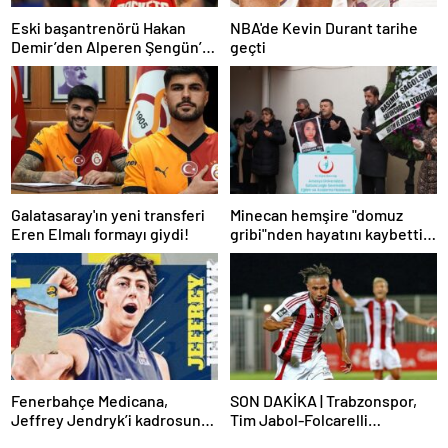
Eski başantrenörü Hakan
NBA'de Kevin Durant tarihe
Demir’den Alperen Şengün’e
geçti
övgü
Galatasaray'ın yeni transferi
Minecan hemşire "domuz
Eren Elmalı formayı giydi!
gribi"nden hayatını kaybetti –
Haberler | Sağlık Haberleri
Fenerbahçe Medicana,
SON DAKİKA | Trabzonspor,
Jeffrey Jendryk’i kadrosuna
Tim Jabol-Folcarelli
kattı
transferini bitirdi!