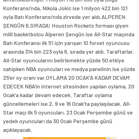
Konferansı’nda, Nikola Jokic ise 1 milyon 422 bin 121
oyla Batı Konferansı’nda zirvede yer aldı.ALPEREN
ŞENGÜN 6.SIRADA! Houston Rockets forması giyen
milli basketbolcu Alperen Şengün ise All-Star maçında
Batı Konferansı ilk 5’i için yarışan 10 forvet oyuncusu
arasında 314 bin 223 oyla 6. sırada yer aldı. Taraftarlar,
All-Star oyuncularını belirlemekte yüzde 50 etkiye
sahipken NBA oyuncuları ve medya panelinin ise yüzde
25’er oy oranı var.OYLAMA 20 OCAK’A KADAR DEVAM
EDECEK NBA’in internet sitesinden yapılan oylama, 20
Ocak’a kadar devam edecek. Taraftar oylama
güncellemeleri ise 2, 9 ve 16 Ocak’ta paylaşılacak. All-
Star maçı ilk 5 oyuncuları, 23 Ocak Perşembe günü ve
yedek oyuncuları da 30 Ocak Perşembe günü
açıklayacak.