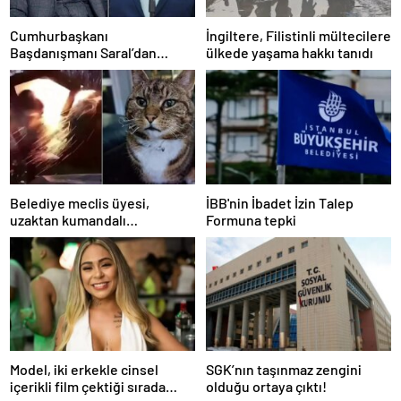
Cumhurbaşkanı
İngiltere, Filistinli mültecilere
Başdanışmanı Saral’dan
ülkede yaşama hakkı tanıdı
gündem yaratacak Mansur
Yavaş iddiası
Belediye meclis üyesi,
İBB'nin İbadet İzin Talep
uzaktan kumandalı
Formuna tepki
patlayıcıyla kediyi havaya
uçurmaya çalıştı
Model, iki erkekle cinsel
SGK’nın taşınmaz zengini
içerikli film çektiği sırada
olduğu ortaya çıktı!