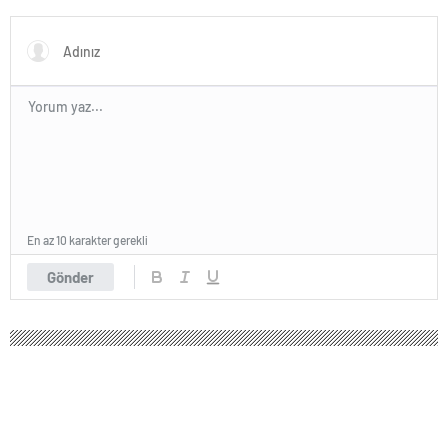
balkondan düşerek hayatını
kaybetti
En az 10 karakter gerekli
Gönder
ABD’den dikkat çeken Suriye
açıklaması: Yakından izliyoruz, YPG ile