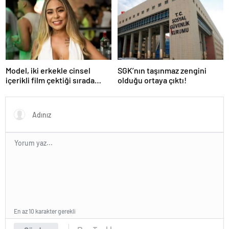
uçurmaya çalıştı
Model, iki erkekle cinsel
SGK’nın taşınmaz zengini
içerikli film çektiği sırada
olduğu ortaya çıktı!
balkondan düşerek hayatını
kaybetti
En az 10 karakter gerekli