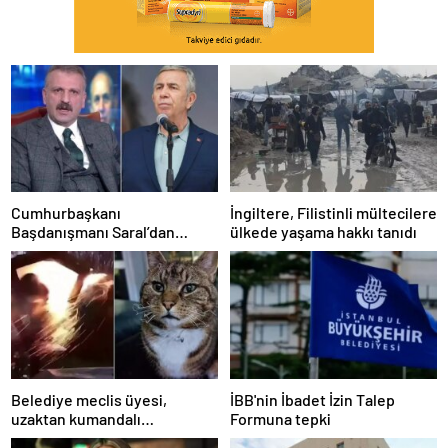
Cumhurbaşkanı
İngiltere, Filistinli mültecilere
Başdanışmanı Saral’dan
ülkede yaşama hakkı tanıdı
gündem yaratacak Mansur
Yavaş iddiası
Belediye meclis üyesi,
İBB'nin İbadet İzin Talep
uzaktan kumandalı
Formuna tepki
patlayıcıyla kediyi havaya