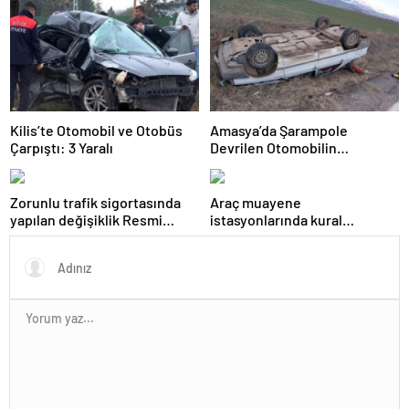
Kilis’te Otomobil ve Otobüs
Amasya’da Şarampole
Çarpıştı: 3 Yaralı
Devrilen Otomobilin
Sürücüsü Yaralandı
Zorunlu trafik sigortasında
Araç muayene
yapılan değişiklik Resmi
istasyonlarında kural
Gazete’de yayımlanarak
değişikliği Resmi Gazete’de
yürürlüğe girdi
yayımlanarak yürürlüğe girdi