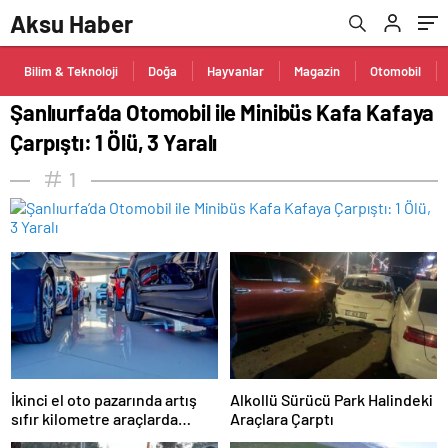
Aksu Haber
Bilim & Teknoloji
Doğa
Hayvanlar
Magazin
Otomobil
Şanlıurfa’da Otomobil ile Minibüs Kafa Kafaya
Çarpıştı: 1 Ölü, 3 Yaralı
1
İkinci el oto pazarında artış
Alkollü Sürücü Park Halindeki
sıfır kilometre araçlarda
Araçlara Çarptı
düşüşle beraber geldi