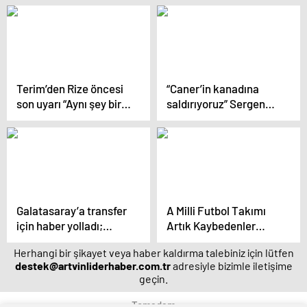
Terim’den Rize öncesi
“Caner’in kanadına
son uyarı “Aynı şey bir
saldırıyoruz” Sergen
daha asla olmasın”
Yalçın’ın hücum
planları
Galatasaray’a transfer
A Milli Futbol Takımı
için haber yolladı;
Artık Kaybedenler
“İsterseniz imza
Ligine Düştü
Herhangi bir şikayet veya haber kaldırma talebiniz için lütfen
atarım”
destek@artvinliderhaber.com.tr
adresiyle bizimle iletişime
geçin.
Temadam