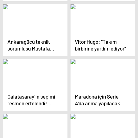
çıkışını ‘şans eseri’
olarak görüyor” iddiası
Ankaragücü teknik
Vitor Hugo: “Takım
sorumlusu Mustafa
birbirine yardım ediyor”
Dalcı: “Tek eksik
goldü”
Galatasaray’ın seçimi
Maradona için Serie
resmen ertelendi!…
A’da anma yapılacak