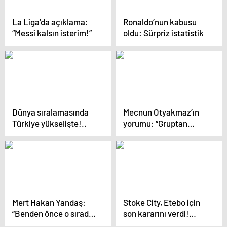
La Liga’da açıklama:
Ronaldo’nun kabusu
“Messi kalsın isterim!”
oldu: Sürpriz istatistik
Dünya sıralamasında
Mecnun Otyakmaz’ın
Türkiye yükselişte!..
yorumu: “Gruptan
neden çıkamayalım?”
Mert Hakan Yandaş:
Stoke City, Etebo için
“Benden önce o sırada
son kararını verdi!…
secde yapmış”