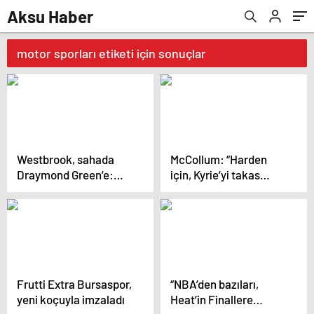
Aksu Haber
motor sporları etiketi için sonuçlar
Westbrook, sahada
McCollum: “Harden
Draymond Green’e:
için, Kyrie’yi takas
“Daha şut
ederdim…”
atamıyorsun!”
Frutti Extra Bursaspor,
“NBA’den bazıları,
yeni koçuyla imzaladı
Heat’in Finallere