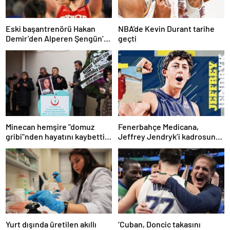
Eski başantrenörü Hakan
NBA'de Kevin Durant tarihe
Demir’den Alperen Şengün’e
geçti
övgü
Minecan hemşire "domuz
Fenerbahçe Medicana,
gribi"nden hayatını kaybetti –
Jeffrey Jendryk’i kadrosuna
Haberler | Sağlık Haberleri
kattı
Yurt dışında üretilen akıllı
‘Cuban, Doncic takasını