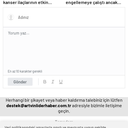
kanser ilaçlarının etkin
engellemeye çalıştı ancak
maddesi yerli imkanlarla
geç kaldı’ iddiası! NBA
geliştirildi | Sağlık Haberleri
Haberleri
En az 10 karakter gerekli
Gönder
Herhangi bir şikayet veya haber kaldırma talebiniz için lütfen
destek@artvinliderhaber.com.tr
adresiyle bizimle iletişime
geçin.
Temadam
Veri politikasındaki amaçlarla sınırlı ve mevzuata uygun şekilde