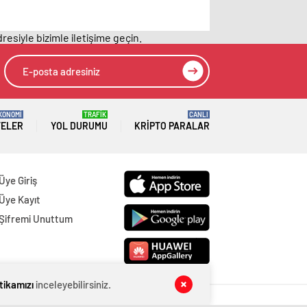
resiyle bizimle iletişime geçin.
KONOMİ
TRAFİK
CANLI
TELER
YOL DURUMU
KRIPTO PARALAR
Üye Giriş
Üye Kayıt
Şifremi Unuttum
itikamızı
inceleyebilirsiniz.