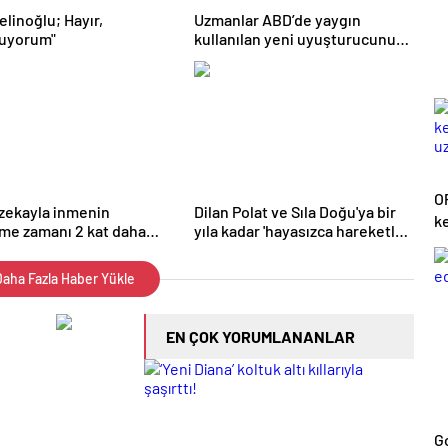
linoğlu; Hayır,
Uzmanlar ABD’de yaygın
uyorum"
kullanılan yeni uyuşturucunun
Türkiye’ye girmesinden
korkuyor | Sağlık Haberleri
O
zekayla inmenin
Dilan Polat ve Sıla Doğu'ya bir
ke
lme zamanı 2 kat daha
yıla kadar 'hayasızca hareketler'
u
elirlenebiliyor | Sağlık
suçundan hapis istemli dava
eri
açıldı – Güncel Magazin
aha Fazla Haber Yükle
Haberleri
EN ÇOK YORUMLANANLAR
G