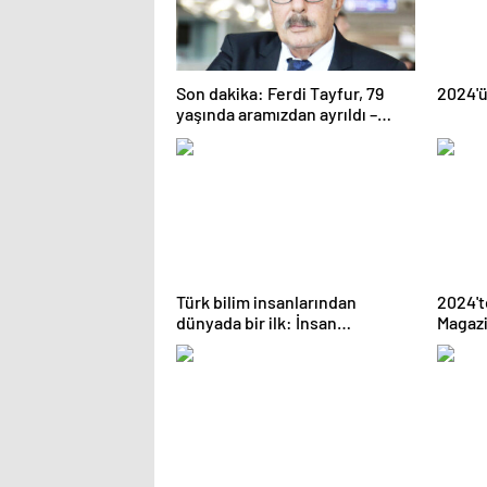
Son dakika: Ferdi Tayfur, 79
2024'ü
yaşında aramızdan ayrıldı –
Magazin haberleri
Türk bilim insanlarından
2024't
dünyada bir ilk: İnsan
Magazi
midesinde mikroplastik
varlığını kanıtladılar | Sağlık
Haberleri