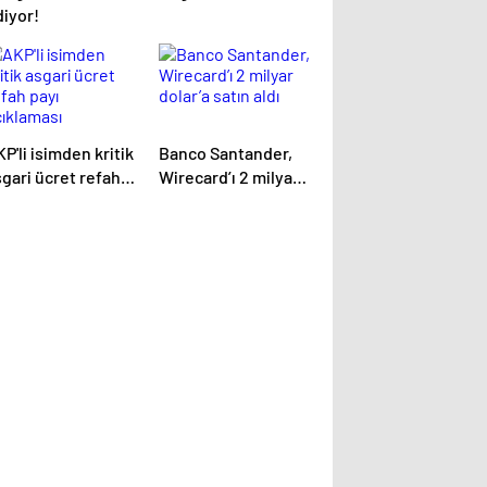
diyor!
P'li isimden kritik
Banco Santander,
gari ücret refah
Wirecard’ı 2 milyar
yı açıklaması
dolar’a satın aldı