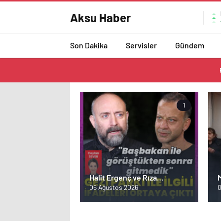
Aksu Haber
Son Dakika
Servisler
Gündem
1
Halit Ergenç ve Rıza
Kocaoğlu'ndan 'Gezi Parkı'
g
06 Ağustos 2026
0
ifadesi – Magazin haberleri
–