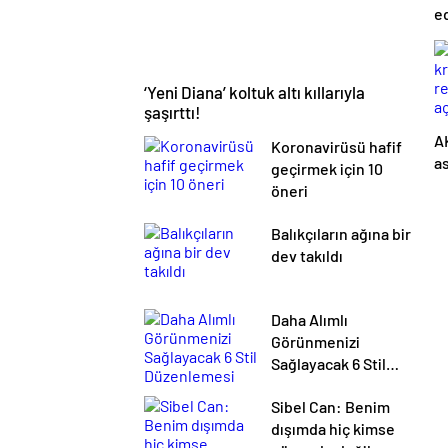
e
‘Yeni Diana’ koltuk altı kıllarıyla
şaşırttı!
AK
Koronavirüsü hafif
as
geçirmek için 10
pa
öneri
Balıkçıların ağına bir
dev takıldı
Daha Alımlı
Görünmenizi
Sağlayacak 6 Stil
Düzenlemesi
Sibel Can: Benim
dışımda hiç kimse