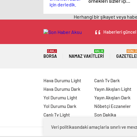
örnekleri sizler için
derledik.
Herhangi bir şikayet veya haber
Haberleri güncel 
CANLI
ANLIK
GÜNLÜ
BORSA
NAMAZ VAKITLERI
GAZETELE
Hava Durumu Light
Canlı Tv Dark
Hava Durumu Dark
Yayın Akışları Light
Yol Durumu Light
Yayın Akışları Dark
Yol Durumu Dark
Nöbetçi Eczaneler
Canlı Tv Light
Son Dakika
Veri politikasındaki amaçlarla sınırlı ve m