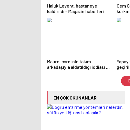
Haluk Levent, hastaneye
Cem Ge
kaldırıldı – Magazin haberleri
korkm
Mauro Icardi'nin takım
Yapay 
arkadaşıyla aldatıldığı iddiası –
geçiri
Magazin haberleri
doğru b
Haberl
D
EN ÇOK OKUNANLAR