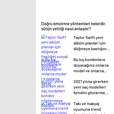
Doğru emzirme yöntemleri nelerdir,
sütün yettiği nasıl anlaşılır?
Taylor Swift yeni
albüm planları için
düğmeye bastığını
sosyal medyadan
Bu kış kombinlere
duyurdu!
doyacağınız onlarca
model ve onlarca
detay.
2021 yılına girerken
yeni saç modelleri
kendini göstermeye
başladı.
Takı ve makyaj
uyumuna trend