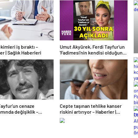
kimleri iş bıraktı –
Umut Akyürek, Ferdi Tayfur'un
er | Sağlık Haberleri
'Fadimesi'nin kendisi olduğunu
açıkladı – Magazin haberleri
Tayfur'un cenaze
Cepte taşınan tehlike kanser
mında değişiklik –
riskini artırıyor – Haberler |
n haberleri
Sağlık Haberleri