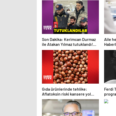
Son Dakika: Kerimcan Durmaz
Aile he
ile Atakan Yılmaz tutuklandı!
Haberl
Durmaz'ın emniyetteki ifadesi
ortaya çıktı – Magazin haberleri
Gıda ürünlerinde tehlike:
Ferdi 
Aflatoksin riski kansere yol
progra
açıyor | Sağlık Haberleri
Magazi