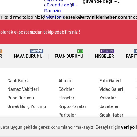
güvende değil –
Magazin haberleri
 kaldırma talebiniz için lütfen
destek@artvinliderhaber.com.tr
ad
olarak e-postanızdan takip edebilirsiniz !
K
TAHMİNİ
LİG
EKONOMİ
E
R
HAVA DURUMU
PUAN DURUMU
HISSELER
PARI
Canlı Borsa
Altınlar
Foto Galeri
Namaz Vakitleri
Dövizler
Video Galeri
Puan Durumu
Hisseler
Yazarlar
Örnek Burç Yorumu
Kripto Paralar
Gazeteler
Pariteler
Sıcak Haber
evzuata uygun şekilde çerez konumlandırmaktayız. Detaylar için
veri pol