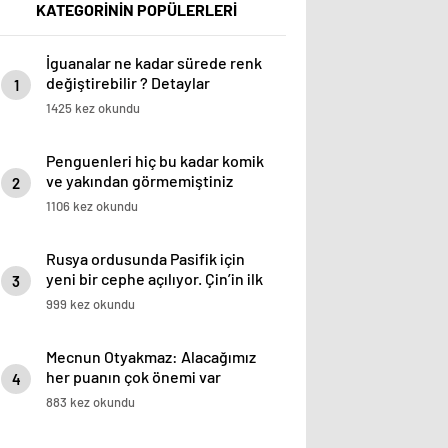
KATEGORİNİN POPÜLERLERİ
İguanalar ne kadar sürede renk
değiştirebilir ? Detaylar
1
burada…
1425 kez okundu
Penguenleri hiç bu kadar komik
ve yakından görmemiştiniz
2
1106 kez okundu
Rusya ordusunda Pasifik için
yeni bir cephe açılıyor. Çin’in ilk
3
tepkisi!
999 kez okundu
Mecnun Otyakmaz: Alacağımız
her puanın çok önemi var
4
883 kez okundu