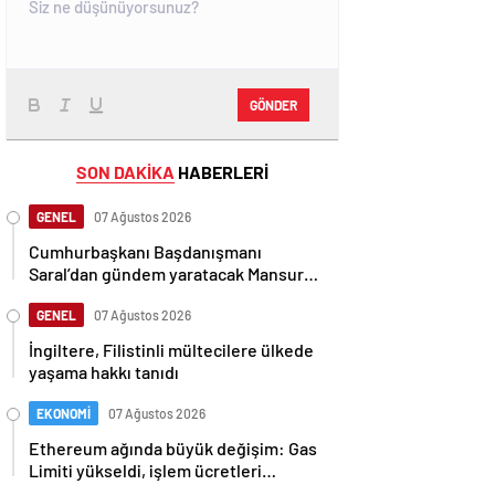
GÖNDER
SON DAKİKA
HABERLERİ
GENEL
07 Ağustos 2026
Cumhurbaşkanı Başdanışmanı
Saral’dan gündem yaratacak Mansur
Yavaş iddiası
GENEL
07 Ağustos 2026
İngiltere, Filistinli mültecilere ülkede
yaşama hakkı tanıdı
EKONOMİ
07 Ağustos 2026
Ethereum ağında büyük değişim: Gas
Limiti yükseldi, işlem ücretleri
düşebilir mi?