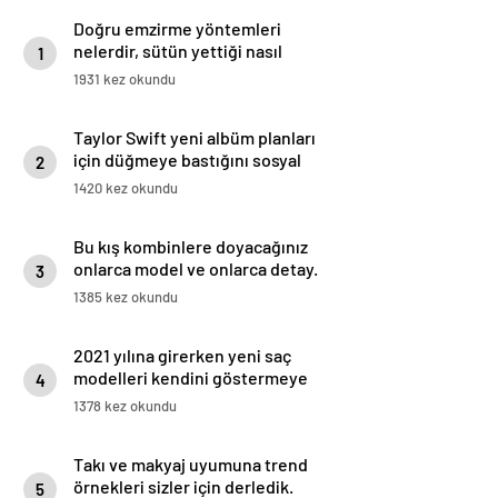
Doğru emzirme yöntemleri
nelerdir, sütün yettiği nasıl
1
anlaşılır?
1931 kez okundu
Taylor Swift yeni albüm planları
için düğmeye bastığını sosyal
2
medyadan duyurdu!
1420 kez okundu
Bu kış kombinlere doyacağınız
onlarca model ve onlarca detay.
3
1385 kez okundu
2021 yılına girerken yeni saç
modelleri kendini göstermeye
4
başladı.
1378 kez okundu
Takı ve makyaj uyumuna trend
örnekleri sizler için derledik.
5