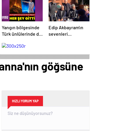
Yangın bölgesinde
Edip Akbayram'ın
Türk ünlülerinde de
sevenleri
evleri var – Magazin
hastaneye akın
haberleri
ediyor – Magazin
habetrleri
hanna'nın göğsüne
HIZLI YORUM YAP