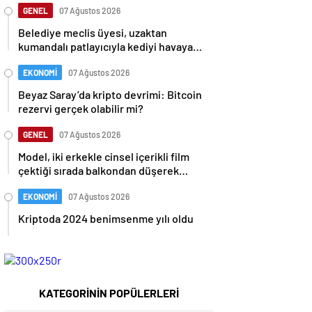
GENEL
07 Ağustos 2026
Belediye meclis üyesi, uzaktan
kumandalı patlayıcıyla kediyi havaya
uçurmaya çalıştı
EKONOMİ
07 Ağustos 2026
Beyaz Saray’da kripto devrimi: Bitcoin
rezervi gerçek olabilir mi?
GENEL
07 Ağustos 2026
Model, iki erkekle cinsel içerikli film
çektiği sırada balkondan düşerek
hayatını kaybetti
EKONOMİ
07 Ağustos 2026
Kriptoda 2024 benimsenme yılı oldu
KATEGORİNİN POPÜLERLERİ