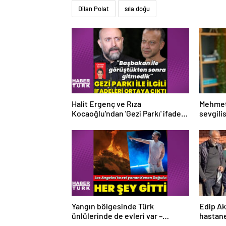
Dilan Polat
sıla doğu
Halit Ergenç ve Rıza
Mehmet
Kocaoğlu'ndan 'Gezi Parkı' ifadesi
sevgili
– Magazin haberleri
tanıştı
Yangın bölgesinde Türk
Edip Ak
ünlülerinde de evleri var –
hastane
Magazin haberleri
habetrl