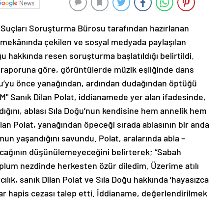
News
 Suçları Soruşturma Bürosu tarafından hazırlanan
e mekânında çekilen ve sosyal medyada paylaşılan
Doğu hakkında resen soruşturma başlatıldığı belirtildi.
e raporuna göre, görüntülerde müzik eşliğinde dans
Doğu’yu önce yanağından, ardından dudağından öptüğü
" Sanık Dilan Polat, iddianamede yer alan ifadesinde,
dığını, ablası Sıla Doğu’nun kendisine hem annelik hem
lan Polat, yanağından öpeceği sırada ablasının bir anda
n yaşandığını savundu. Polat, aralarında abla –
 olacağının düşünülemeyeceğini belirterek; “Sabah
lum nezdinde herkesten özür diledim. Üzerime atılı
ılık, sanık Dilan Polat ve Sıla Doğu hakkında ‘hayasızca
ar hapis cezası talep etti. İddianame, değerlendirilmek