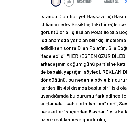
BEĞENDİM
ABONE OL
İstanbul Cumhuriyet Başsavcılığı Basın
iddianamede, Beşiktaş’taki bir eğlenc
görüntülerle ilgili Dilan Polat ile Sıla 
İddianamede yer alan bilirkişi incelem
edildikten sonra Dilan Polat’ın, Sıla 
ifade edildi. "HERKESTEN ÖZÜR DİLEDİM
arkadaşının doğum günü partisine katıl
de babalık yaptığını söyledi. REKLAM Di
döndüğünü, bu nedenle böyle bir durumu
kardeş ilişkisi dışında başka bir ilişki
uyandığımda bu durumu fark edince top
suçlamaları kabul etmiyorum” dedi. Savc
hareketler’ suçundan 6 aydan 1 yıla kad
üzere mahkemeye gönderildi.