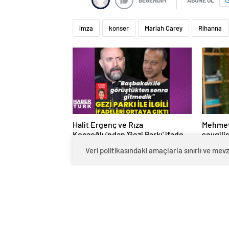
0
BEĞENDİM
ABONE OL
imza
konser
Mariah Carey
Rihanna
Halit Ergenç ve Rıza
Mehmet
Kocaoğlu'ndan 'Gezi Parkı' ifadesi
sevgili
Veri politikasındaki amaçlarla sınırlı ve m
– Magazin haberleri
tanıştı