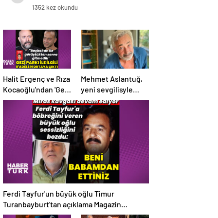
1352 kez okundu
Halit Ergenç ve Rıza
Mehmet Aslantuğ,
Kocaoğlu'ndan 'Gezi
yeni sevgilisyle
Parkı' ifadesi –
drama
Magazin haberleri
çalışmalarında
tanıştı – Magazin
haberleri
Ferdi Tayfur'un büyük oğlu Timur
Turanbayburt'tan açıklama Magazin
haberleri