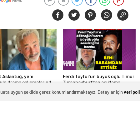
0
News
 Aslantuğ, yeni
Ferdi Tayfur'un büyük oğlu Timur
syle drama çalışmalarında
Turanbayburt'tan açıklama
evzuata uygun şekilde çerez konumlandırmaktayız. Detaylar için
veri pol
 – Magazin haberleri
Magazin haberleri