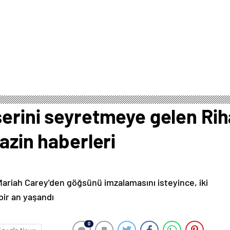
serini seyretmeye gelen Ri
azin haberleri
Mariah Carey'den göğsünü imzalamasını isteyince, iki
bir an yaşandı