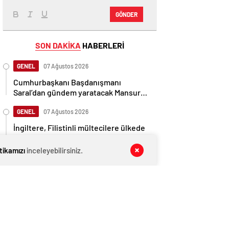
GÖNDER
SON DAKİKA
HABERLERİ
GENEL
07 Ağustos 2026
Cumhurbaşkanı Başdanışmanı
Saral’dan gündem yaratacak Mansur
Yavaş iddiası
GENEL
07 Ağustos 2026
İngiltere, Filistinli mültecilere ülkede
yaşama hakkı tanıdı
itikamızı
inceleyebilirsiniz.
EKONOMİ
07 Ağustos 2026
Ethereum ağında büyük değişim: Gas
Limiti yükseldi, işlem ücretleri
düşebilir mi?
GENEL
07 Ağustos 2026
Belediye meclis üyesi, uzaktan
kumandalı patlayıcıyla kediyi havaya