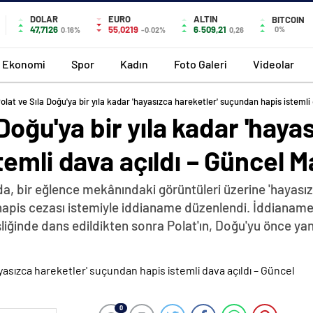
DOLAR
EURO
ALTIN
BITCOIN
47,7126
55,0219
6.509,21
0%
0.16%
-0.02%
0,26
Ekonomi
Spor
Kadın
Foto Galeri
Videolar
Polat ve Sıla Doğu'ya bir yıla kadar 'hayasızca hareketler' suçundan hapis istemli
 Doğu'ya bir yıla kadar 'haya
emli dava açıldı – Güncel M
nda, bir eğlence mekânındaki görüntüleri üzerine 'hayası
pis cezası istemiyle iddianame düzenlendi. İddianamede
liğinde dans edildikten sonra Polat'ın, Doğu'yu önce y
0