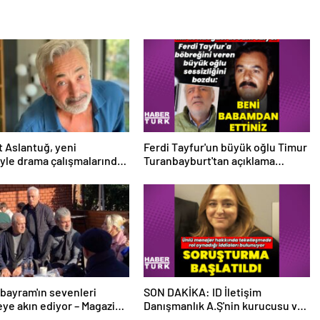
 Aslantuğ, yeni
Ferdi Tayfur'un büyük oğlu Timur
syle drama çalışmalarında
Turanbayburt'tan açıklama
 – Magazin haberleri
Magazin haberleri
bayram'ın sevenleri
SON DAKİKA: ID İletişim
ye akın ediyor – Magazin
Danışmanlık A.Ş'nin kurucusu ve
eri
ortağı olan Ayşe Barım hakkında