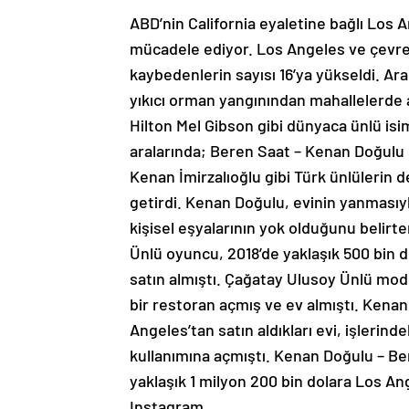
ABD’nin California eyaletine bağlı Los A
mücadele ediyor. Los Angeles ve çevre
kaybedenlerin sayısı 16’ya yükseldi. Ar
yıkıcı orman yangınından mahallelerde 
Hilton Mel Gibson gibi dünyaca ünlü isi
aralarında; Beren Saat – Kenan Doğulu 
Kenan İmirzalıoğlu gibi Türk ünlülerin
getirdi. Kenan Doğulu, evinin yanmasıyl
kişisel eşyalarının yok olduğunu belirt
Ünlü oyuncu, 2018’de yaklaşık 500 bin do
satın almıştı. Çağatay Ulusoy Ünlü mo
bir restoran açmış ve ev almıştı. Kenan
Angeles’tan satın aldıkları evi, işleri
kullanımına açmıştı. Kenan Doğulu – B
yaklaşık 1 milyon 200 bin dolara Los Ang
Instagram