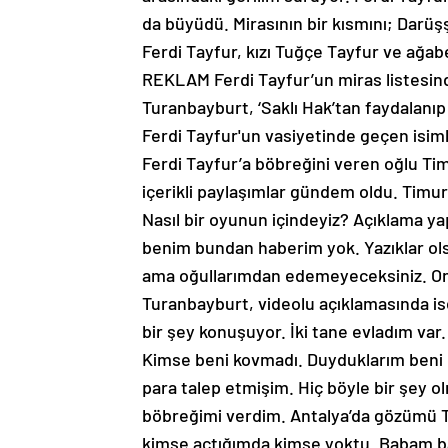
da büyüdü. Mirasının bir kısmını; Darüş
Ferdi Tayfur, kızı Tuğçe Tayfur ve ağab
REKLAM Ferdi Tayfur’un miras listesind
Turanbayburt, ‘Saklı Hak’tan faydalanı
Ferdi Tayfur'un vasiyetinde geçen isim
Ferdi Tayfur’a böbreğini veren oğlu Tim
içerikli paylaşımlar gündem oldu. Timu
Nasıl bir oyunun içindeyiz? Açıklama y
benim bundan haberim yok. Yazıklar ol
ama oğullarımdan edemeyeceksiniz. Onl
Turanbayburt, videolu açıklamasında i
bir şey konuşuyor. İki tane evladım var
Kimse beni kovmadı. Duyduklarım beni
para talep etmişim. Hiç böyle bir şey o
böbreğimi verdim. Antalya’da gözümü Tu
kimse açtığımda kimse yoktu. Babam ba