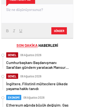
GÖNDER
SON DAKİKA
HABERLERİ
GENEL
06 Ağustos 2026
Cumhurbaşkanı Başdanışmanı
Saral’dan gündem yaratacak Mansur
Yavaş iddiası
GENEL
06 Ağustos 2026
İngiltere, Filistinli mültecilere ülkede
yaşama hakkı tanıdı
EKONOMİ
06 Ağustos 2026
Ethereum ağında büyük değişim: Gas