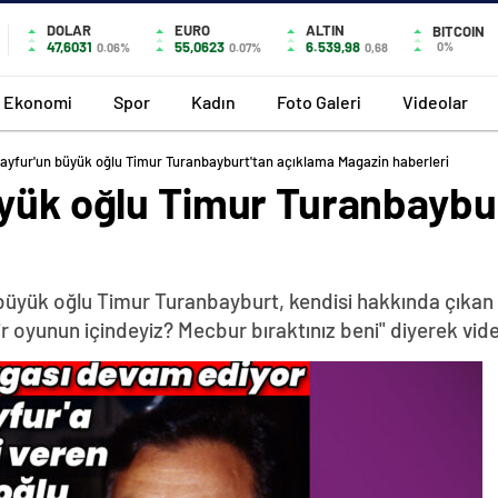
DOLAR
EURO
ALTIN
BITCOIN
47,6031
55,0623
6.539,98
0%
0.06%
0.07%
0,68
Ekonomi
Spor
Kadın
Foto Galeri
Videolar
Tayfur'un büyük oğlu Timur Turanbayburt'tan açıklama Magazin haberleri
üyük oğlu Timur Turanbaybu
üyük oğlu Timur Turanbayburt, kendisi hakkında çıkan hab
r oyunun içindeyiz? Mecbur bıraktınız beni" diyerek vid