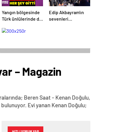
Yangın bölgesinde
Edip Akbayram'ın
Türk ünlülerinde de
sevenleri
evleri var – Magazin
hastaneye akın
haberleri
ediyor – Magazin
habetrleri
var – Magazin
aralarında; Beren Saat - Kenan Doğulu,
i bulunuyor. Evi yanan Kenan Doğulu;
HIZLI YORUM YAP