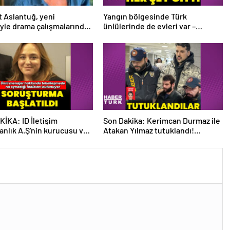
 Aslantuğ, yeni
Yangın bölgesinde Türk
syle drama çalışmalarında
ünlülerinde de evleri var –
 – Magazin haberleri
Magazin haberleri
İKA: ID İletişim
Son Dakika: Kerimcan Durmaz ile
nlık A.Ş'nin kurucusu ve
Atakan Yılmaz tutuklandı!
olan Ayşe Barım hakkında
Durmaz'ın emniyetteki ifadesi
oruşturma başlatıldı
ortaya çıktı – Magazin haberleri