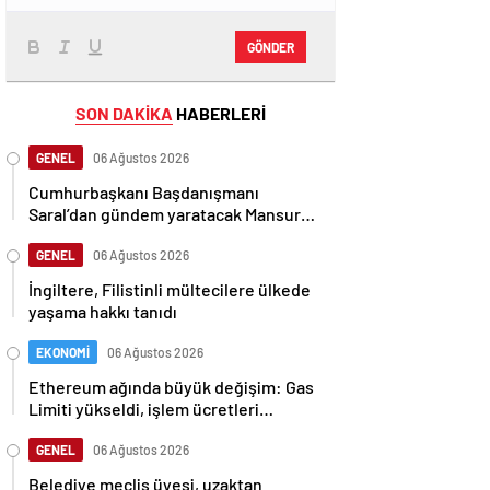
GÖNDER
SON DAKİKA
HABERLERİ
GENEL
06 Ağustos 2026
Cumhurbaşkanı Başdanışmanı
Saral’dan gündem yaratacak Mansur
Yavaş iddiası
GENEL
06 Ağustos 2026
İngiltere, Filistinli mültecilere ülkede
yaşama hakkı tanıdı
EKONOMİ
06 Ağustos 2026
Ethereum ağında büyük değişim: Gas
Limiti yükseldi, işlem ücretleri
düşebilir mi?
GENEL
06 Ağustos 2026
Belediye meclis üyesi, uzaktan