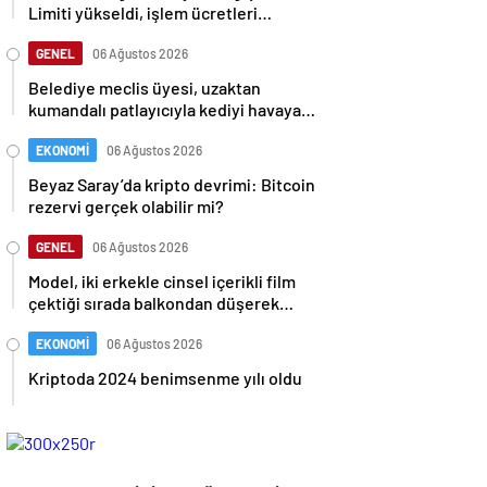
Limiti yükseldi, işlem ücretleri
düşebilir mi?
GENEL
06 Ağustos 2026
Belediye meclis üyesi, uzaktan
kumandalı patlayıcıyla kediyi havaya
uçurmaya çalıştı
EKONOMİ
06 Ağustos 2026
Beyaz Saray’da kripto devrimi: Bitcoin
rezervi gerçek olabilir mi?
GENEL
06 Ağustos 2026
Model, iki erkekle cinsel içerikli film
çektiği sırada balkondan düşerek
hayatını kaybetti
EKONOMİ
06 Ağustos 2026
Kriptoda 2024 benimsenme yılı oldu