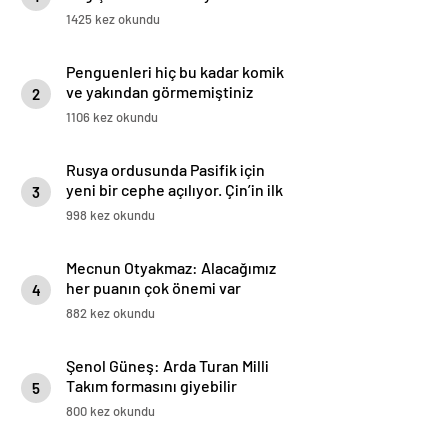
burada…
1425 kez okundu
Penguenleri hiç bu kadar komik
ve yakından görmemiştiniz
2
1106 kez okundu
Rusya ordusunda Pasifik için
yeni bir cephe açılıyor. Çin’in ilk
3
tepkisi!
998 kez okundu
Mecnun Otyakmaz: Alacağımız
her puanın çok önemi var
4
882 kez okundu
Şenol Güneş: Arda Turan Milli
Takım formasını giyebilir
5
800 kez okundu