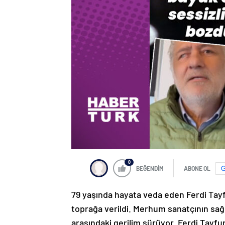
0
BEĞENDİM
ABONE OL
79 yaşında hayata veda eden Ferdi Tayfu
toprağa verildi. Merhum sanatçının sağl
arasındaki gerilim sürüyor. Ferdi Tayfu