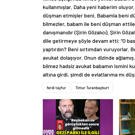
kullanmışlar. Daha yeni haberim oluyo
düşman etmişler beni. Babamla beni dü
bilmezler, babam ile beni düşman ettile
danışmanıdır (Şirin Gözalıcı). Şirin Göza
dile getirmeye şöyle devam etti; “O bas
yaptırdın? Beni sırtımdan vuruyorlar. B
avukat dolaşıyor. Onun dizinde ağlamı
bilmez hadsiz avukat babamın ismini k
altına girdi, şimdi de evlatlarıma mı d
ferdi tayfur
Timur Turanbayburt