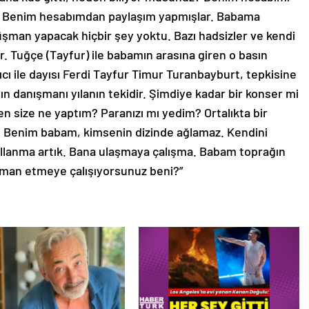
r. Benim hesabımdan paylaşım yapmışlar. Babama
şman yapacak hiçbir şey yoktu. Bazı hadsizler ve kendi
r. Tuğçe (Tayfur) ile babamın arasına giren o basın
lıcı ile dayısı Ferdi Tayfur Timur Turanbayburt, tepkisine
ın danışmanı yılanın tekidir. Şimdiye kadar bir konser mi
en size ne yaptım? Paranızı mı yedim? Ortalıkta bir
ş. Benim babam, kimsenin dizinde ağlamaz. Kendini
ullanma artık. Bana ulaşmaya çalışma. Babam toprağın
üşman etmeye çalışıyorsunuz beni?”