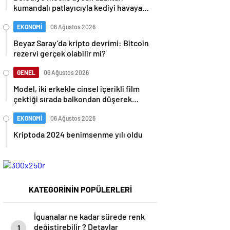
kumandalı patlayıcıyla kediyi havaya
uçurmaya çalıştı
EKONOMİ
06 Ağustos 2026
Beyaz Saray’da kripto devrimi: Bitcoin
rezervi gerçek olabilir mi?
GENEL
06 Ağustos 2026
Model, iki erkekle cinsel içerikli film
çektiği sırada balkondan düşerek
hayatını kaybetti
EKONOMİ
06 Ağustos 2026
Kriptoda 2024 benimsenme yılı oldu
KATEGORİNİN POPÜLERLERİ
İguanalar ne kadar sürede renk
değiştirebilir ? Detaylar
1