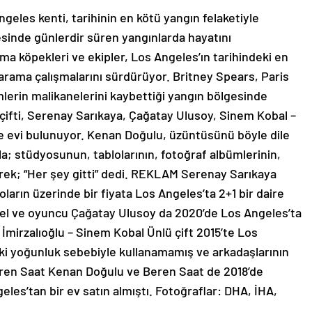
ngeles kenti, tarihinin en kötü yangın felaketiyle
sinde günlerdir süren yangınlarda hayatını
ama köpekleri ve ekipler, Los Angeles’ın tarihindeki en
arama çalışmalarını sürdürüyor. Britney Spears, Paris
mlerin malikanelerini kaybettiği yangın bölgesinde
çifti, Serenay Sarıkaya, Çağatay Ulusoy, Sinem Kobal –
 de evi bulunuyor. Kenan Doğulu, üzüntüsünü böyle dile
a; stüdyosunun, tablolarının, fotoğraf albümlerinin,
erek; “Her şey gitti” dedi. REKLAM Serenay Sarıkaya
ların üzerinde bir fiyata Los Angeles’ta 2+1 bir daire
del ve oyuncu Çağatay Ulusoy da 2020’de Los Angeles’ta
 İmirzalıoğlu – Sinem Kobal Ünlü çift 2015’te Los
ndeki yoğunluk sebebiyle kullanamamış ve arkadaşlarının
eren Saat Kenan Doğulu ve Beren Saat de 2018’de
eles’tan bir ev satın almıştı. Fotoğraflar: DHA, İHA,