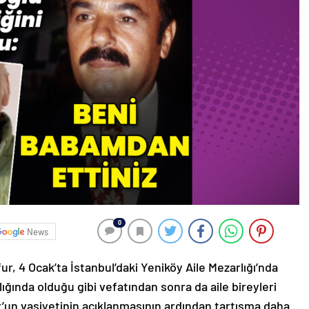
0
News
r, 4 Ocak’ta İstanbul’daki Yeniköy Aile Mezarlığı’nda
ığında olduğu gibi vefatından sonra da aile bireyleri
r’un vasiyetinin açıklanmasının ardından tartışma daha