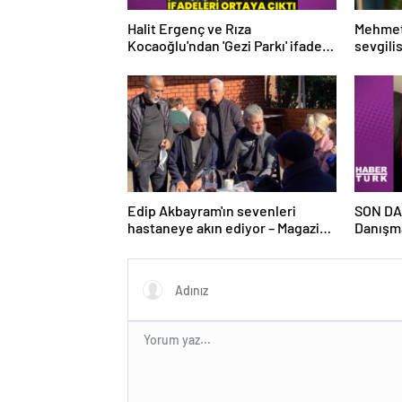
Halit Ergenç ve Rıza
Mehmet
Kocaoğlu'ndan 'Gezi Parkı' ifadesi
sevgili
– Magazin haberleri
tanıştı
Edip Akbayram'ın sevenleri
SON DAK
hastaneye akın ediyor – Magazin
Danışma
habetrleri
ortağı 
resen s