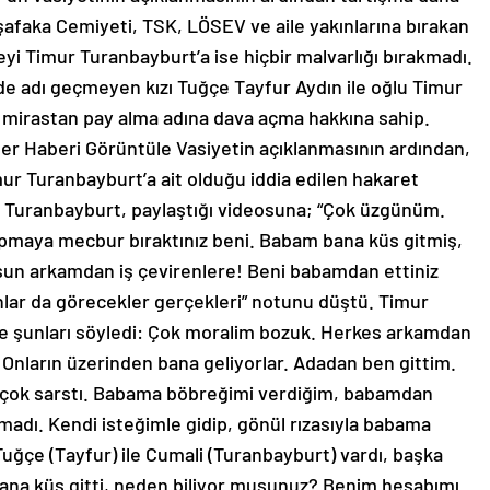
şafaka Cemiyeti, TSK, LÖSEV ve aile yakınlarına bırakan
eyi Timur Turanbayburt’a ise hiçbir malvarlığı bırakmadı.
e adı geçmeyen kızı Tuğçe Tayfur Aydın ile oğlu Timur
p mirastan pay alma adına dava açma hakkına sahip.
ler Haberi Görüntüle Vasiyetin açıklanmasının ardından,
ur Turanbayburt’a ait olduğu iddia edilen hakaret
r Turanbayburt, paylaştığı videosuna; “Çok üzgünüm.
apmaya mecbur bıraktınız beni. Babam bana küs gitmiş,
sun arkamdan iş çevirenlere! Beni babamdan ettiniz
ar da görecekler gerçekleri” notunu düştü. Timur
se şunları söyledi: Çok moralim bozuk. Herkes arkamdan
. Onların üzerinden bana geliyorlar. Adadan ben gittim.
 çok sarstı. Babama böbreğimi verdiğim, babamdan
lmadı. Kendi isteğimle gidip, gönül rızasıyla babama
ğçe (Tayfur) ile Cumali (Turanbayburt) vardı, başka
na küs gitti, neden biliyor musunuz? Benim hesabımı