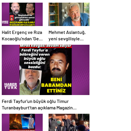
Halit Ergenç ve Rıza
Mehmet Aslantuğ,
Kocaoğlu'ndan 'Gezi
yeni sevgilisyle
Parkı' ifadesi –
drama
Magazin haberleri
çalışmalarında
tanıştı – Magazin
haberleri
Ferdi Tayfur'un büyük oğlu Timur
Turanbayburt'tan açıklama Magazin
haberleri