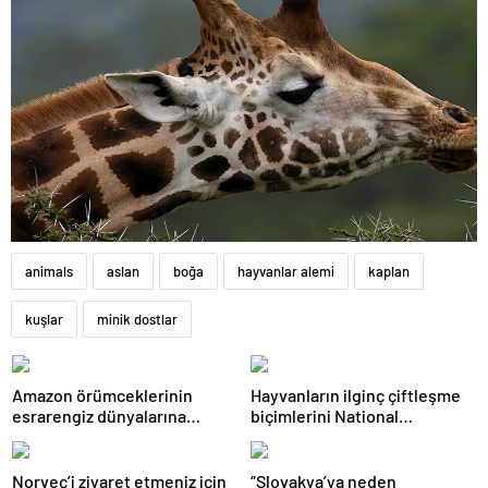
animals
aslan
boğa
hayvanlar alemi
kaplan
kuşlar
minik dostlar
Amazon örümceklerinin
Hayvanların ilginç çiftleşme
esrarengiz dünyalarına
biçimlerini National
gitmeye hazır olun.
Geographic görüntüledi.
Norveç’i ziyaret etmeniz için
“Slovakya’ya neden