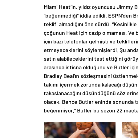
Miami Heat’in, yıldız oyuncusu Jimmy Bu
“beğenmediği” iddia edildi. ESPN’den Br
teklifi almadığını öne sürdü: “Kesinlikle
çoğunun Heat için cazip olmaması. Ve b
için bazı telefonlar gelmişti ve teklifl
etmeyeceklerini söylemişlerdi. Şu anda
satın alabileceklerini test ettiğini gö
arasında istisna olduğunu ve Butler içi
Bradley Beal’ın sözleşmesini üstlenmek
takımı içermek zorunda kalacağı düşün
takaslanacağını düşündüğünü sözlerine
olacak. Bence Butler eninde sonunda ta
beğenmiyor.” Butler bu sezon 22 maçta o