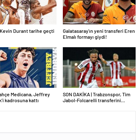
Kevin Durant tarihe geçti
Galatasaray'ın yeni transferi Eren
Elmalı formayı giydi!
ahçe Medicana, Jeffrey
SON DAKİKA | Trabzonspor, Tim
’i kadrosuna kattı
Jabol-Folcarelli transferini
bitirdi!