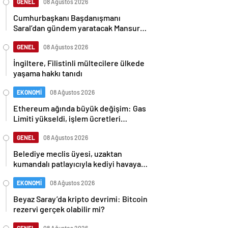
GENEL
08 Ağustos 2026
Cumhurbaşkanı Başdanışmanı
Saral’dan gündem yaratacak Mansur
Yavaş iddiası
GENEL
08 Ağustos 2026
İngiltere, Filistinli mültecilere ülkede
yaşama hakkı tanıdı
EKONOMİ
08 Ağustos 2026
Ethereum ağında büyük değişim: Gas
Limiti yükseldi, işlem ücretleri
düşebilir mi?
GENEL
08 Ağustos 2026
Belediye meclis üyesi, uzaktan
kumandalı patlayıcıyla kediyi havaya
uçurmaya çalıştı
EKONOMİ
08 Ağustos 2026
Beyaz Saray’da kripto devrimi: Bitcoin
rezervi gerçek olabilir mi?