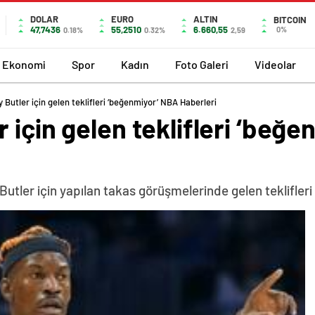
DOLAR
EURO
ALTIN
BITCOIN
47,7436
55,2510
6.660,55
0%
0.18%
0.32%
2,59
Ekonomi
Spor
Kadın
Foto Galeri
Videolar
Butler için gelen teklifleri ‘beğenmiyor’ NBA Haberleri
 için gelen teklifleri ‘beğ
utler için yapılan takas görüşmelerinde gelen teklifleri 