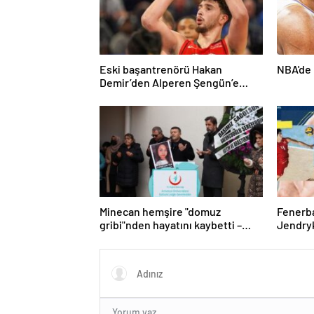
Eski başantrenörü Hakan
NBA'de 
Demir’den Alperen Şengün’e
övgü
Minecan hemşire "domuz
Fenerb
gribi"nden hayatını kaybetti –
Jendryk
Haberler | Sağlık Haberleri