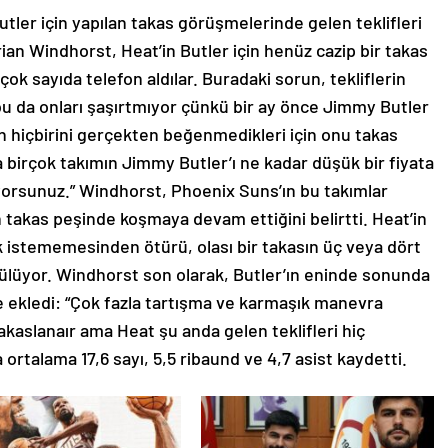
tler için yapılan takas görüşmelerinde gelen teklifleri
ian Windhorst, Heat’in Butler için henüz cazip bir takas
 çok sayıda telefon aldılar. Buradaki sorun, tekliflerin
u da onları şaşırtmıyor çünkü bir ay önce Jimmy Butler
erin hiçbirini gerçekten beğenmedikleri için onu takas
 birçok takımın Jimmy Butler’ı ne kadar düşük bir fiyata
rüyorsunuz.” Windhorst, Phoenix Suns’ın bu takımlar
n takas peşinde koşmaya devam ettiğini belirtti. Heat’in
 istememesinden ötürü, olası bir takasın üç veya dört
ülüyor. Windhorst son olarak, Butler’ın eninde sonunda
 ekledi: “Çok fazla tartışma ve karmaşık manevra
kaslanaır ama Heat şu anda gelen teklifleri hiç
rtalama 17,6 sayı, 5,5 ribaund ve 4,7 asist kaydetti.