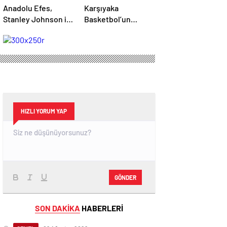
Anadolu Efes,
Karşıyaka
Stanley Johnson ile
Basketbol’un
yollarını ayırdı
kupadaki rakibi
Galatasaray
HIZLI YORUM YAP
GÖNDER
SON DAKİKA
HABERLERİ