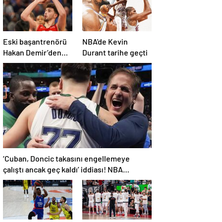
Eski başantrenörü
NBA'de Kevin
Hakan Demir’den
Durant tarihe geçti
Alperen Şengün’e
övgü
‘Cuban, Doncic takasını engellemeye
çalıştı ancak geç kaldı’ iddiası! NBA
Haberleri