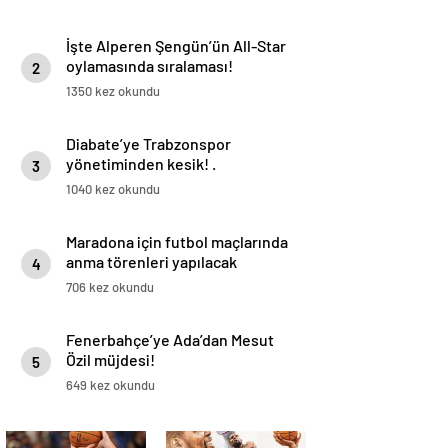
İşte Alperen Şengün’ün All-Star
oylamasında sıralaması!
2
1350 kez okundu
Diabate’ye Trabzonspor
yönetiminden kesik! .
3
1040 kez okundu
Maradona için futbol maçlarında
anma törenleri yapılacak
4
706 kez okundu
Fenerbahçe’ye Ada’dan Mesut
Özil müjdesi!
5
649 kez okundu