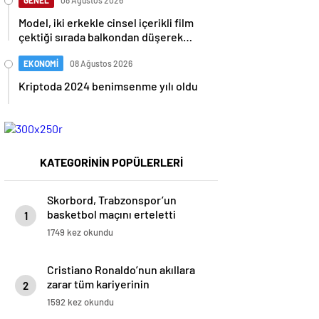
GENEL
08 Ağustos 2026
Model, iki erkekle cinsel içerikli film
çektiği sırada balkondan düşerek
hayatını kaybetti
EKONOMİ
08 Ağustos 2026
Kriptoda 2024 benimsenme yılı oldu
KATEGORİNİN POPÜLERLERİ
Skorbord, Trabzonspor’un
basketbol maçını erteletti
1
1749 kez okundu
Cristiano Ronaldo’nun akıllara
zarar tüm kariyerinin
2
istatistiğini çıkardık !
1592 kez okundu