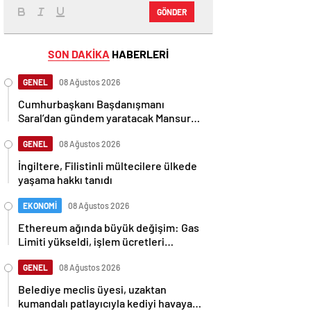
GÖNDER
SON DAKİKA
HABERLERİ
GENEL
08 Ağustos 2026
Cumhurbaşkanı Başdanışmanı
Saral’dan gündem yaratacak Mansur
Yavaş iddiası
GENEL
08 Ağustos 2026
İngiltere, Filistinli mültecilere ülkede
yaşama hakkı tanıdı
EKONOMİ
08 Ağustos 2026
Ethereum ağında büyük değişim: Gas
Limiti yükseldi, işlem ücretleri
düşebilir mi?
GENEL
08 Ağustos 2026
Belediye meclis üyesi, uzaktan
kumandalı patlayıcıyla kediyi havaya