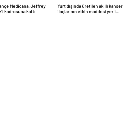
ahçe Medicana, Jeffrey
Yurt dışında üretilen akıllı kanser
’i kadrosuna kattı
ilaçlarının etkin maddesi yerli
imkanlarla geliştirildi | Sağlık
Haberleri