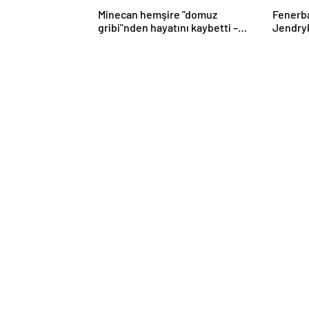
Minecan hemşire "domuz
Fenerb
gribi"nden hayatını kaybetti –
Jendryk
Haberler | Sağlık Haberleri