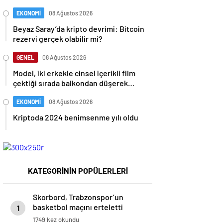
uçurmaya çalıştı
EKONOMİ
08 Ağustos 2026
Beyaz Saray’da kripto devrimi: Bitcoin
rezervi gerçek olabilir mi?
GENEL
08 Ağustos 2026
Model, iki erkekle cinsel içerikli film
çektiği sırada balkondan düşerek
hayatını kaybetti
EKONOMİ
08 Ağustos 2026
Kriptoda 2024 benimsenme yılı oldu
KATEGORİNİN POPÜLERLERİ
Skorbord, Trabzonspor’un
basketbol maçını erteletti
1
1749 kez okundu