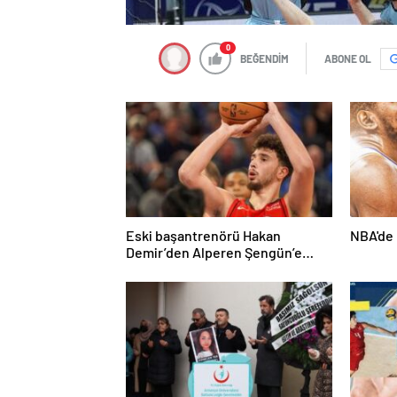
0
BEĞENDİM
ABONE OL
Eski başantrenörü Hakan
NBA'de 
Demir’den Alperen Şengün’e
övgü