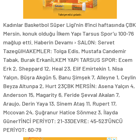
Kadınlar Basketbol Süper Ligi’nin 8’inci haftasında ÇBK
Mersin, konuk olduğu İlkem Yapı Tarsus Spor’u 100-76
mağlup etti. Haberin Devamı › SALON: Servet
TazegülHAKEMLER: Tolga Edis, Mustafa Candemir
Tabak, Burak ErkanİLKEM YAPI TARSUS SPOR: Ecem
Erk 2, Sheppard 12, Heal 23, Elif Emirtekin 1, Nisa
Yalçın, Büşra Akgün 5, Banu Şimşek 7, Alleyne 1, Ceylin
Beyza Altunpa 2, Hurt 23ÇBK MERSİN: Asena Yalçın 4,
Anderson 15, Magarity 6, Feride Şevval Akalan 7,
Araujo, Derin Yaya 13, Sinem Ataş 11, Rupert 17,
Mccovan 24, Şuğranur Hatice Sönmez 3, İlayda
Güner1’İNCİ PERİYOT: 21-33DEVRE: 45-523’ÜNCÜ
PERİYOT: 60-79