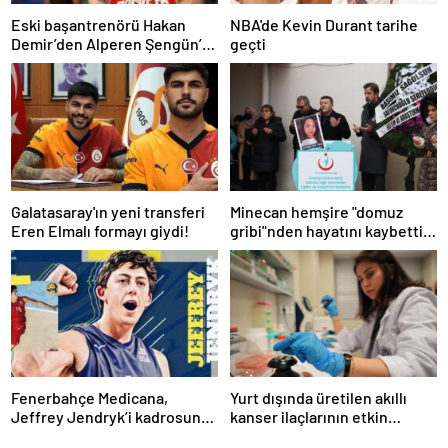
Eski başantrenörü Hakan
NBA'de Kevin Durant tarihe
Demir’den Alperen Şengün’e
geçti
övgü
Galatasaray'ın yeni transferi
Minecan hemşire "domuz
Eren Elmalı formayı giydi!
gribi"nden hayatını kaybetti –
Haberler | Sağlık Haberleri
Fenerbahçe Medicana,
Yurt dışında üretilen akıllı
Jeffrey Jendryk’i kadrosuna
kanser ilaçlarının etkin
kattı
maddesi yerli imkanlarla