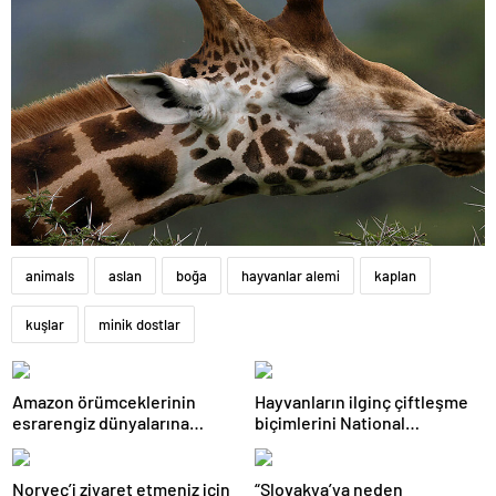
animals
aslan
boğa
hayvanlar alemi
kaplan
kuşlar
minik dostlar
Amazon örümceklerinin
Hayvanların ilginç çiftleşme
esrarengiz dünyalarına
biçimlerini National
gitmeye hazır olun.
Geographic görüntüledi.
Norveç’i ziyaret etmeniz için
“Slovakya’ya neden