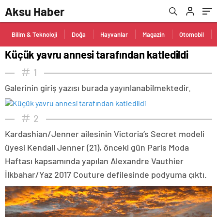
Aksu Haber
Bilim & Teknoloji
Doğa
Hayvanlar
Magazin
Otomobil
Küçük yavru annesi tarafından katledildi
1
Galerinin giriş yazısı burada yayınlanabilmektedir.
2
Kardashian/Jenner ailesinin Victoria’s Secret modeli
üyesi Kendall Jenner (21), önceki gün Paris Moda
Haftası kapsamında yapılan Alexandre Vauthier
İlkbahar/Yaz 2017 Couture defilesinde podyuma çıktı.