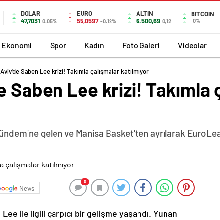
DOLAR
EURO
ALTIN
BITCOIN
47,7031
55,0597
6.500,69
0%
0.05%
-0.12%
0,12
Ekonomi
Spor
Kadın
Foto Galeri
Videolar
Aviv'de Saben Lee krizi! Takımla çalışmalar katılmıyor
e Saben Lee krizi! Takımla 
ndemine gelen ve Manisa Basket'ten ayrılarak EuroLea
0
News
Lee ile ilgili çarpıcı bir gelişme yaşandı. Yunan