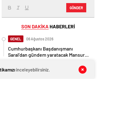
GÖNDER
SON DAKİKA
HABERLERİ
GENEL
06 Ağustos 2026
Cumhurbaşkanı Başdanışmanı
Saral’dan gündem yaratacak Mansur
Yavaş iddiası
GENEL
06 Ağustos 2026
itikamızı
inceleyebilirsiniz.
İngiltere, Filistinli mültecilere ülkede
yaşama hakkı tanıdı
EKONOMİ
06 Ağustos 2026
Ethereum ağında büyük değişim: Gas
Limiti yükseldi, işlem ücretleri
düşebilir mi?
GENEL
06 Ağustos 2026
Belediye meclis üyesi, uzaktan
kumandalı patlayıcıyla kediyi havaya