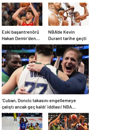
Eski başantrenörü
NBA'de Kevin
Hakan Demir’den
Durant tarihe geçti
Alperen Şengün’e
övgü
‘Cuban, Doncic takasını engellemeye
çalıştı ancak geç kaldı’ iddiası! NBA
Haberleri