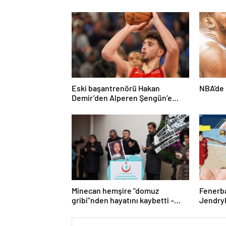
Eski başantrenörü Hakan
NBA'de 
Demir’den Alperen Şengün’e
övgü
Minecan hemşire "domuz
Fenerb
gribi"nden hayatını kaybetti –
Jendryk
Haberler | Sağlık Haberleri