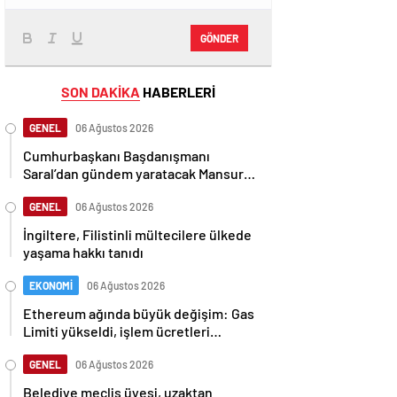
GÖNDER
SON DAKİKA
HABERLERİ
GENEL
06 Ağustos 2026
Cumhurbaşkanı Başdanışmanı
Saral’dan gündem yaratacak Mansur
Yavaş iddiası
GENEL
06 Ağustos 2026
İngiltere, Filistinli mültecilere ülkede
yaşama hakkı tanıdı
EKONOMİ
06 Ağustos 2026
Ethereum ağında büyük değişim: Gas
Limiti yükseldi, işlem ücretleri
düşebilir mi?
GENEL
06 Ağustos 2026
Belediye meclis üyesi, uzaktan