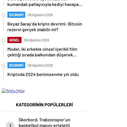
kumandalı patlayıcıyla kediyi havaya
uçurmaya çalıştı
EKONOMİ
06 Ağustos 2026
Beyaz Saray’da kripto devrimi: Bitcoin
rezervi gerçek olabilir mi?
GENEL
06 Ağustos 2026
Model, iki erkekle cinsel içerikli film
çektiği sırada balkondan düşerek
hayatını kaybetti
EKONOMİ
06 Ağustos 2026
Kriptoda 2024 benimsenme yılı oldu
KATEGORİNİN POPÜLERLERİ
Skorbord, Trabzonspor’un
basketbol maçını erteletti
1