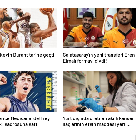
Kevin Durant tarihe geçti
Galatasaray'ın yeni transferi Eren
Elmalı formayı giydi!
ahçe Medicana, Jeffrey
Yurt dışında üretilen akıllı kanser
’i kadrosuna kattı
ilaçlarının etkin maddesi yerli
imkanlarla geliştirildi | Sağlık
Haberleri