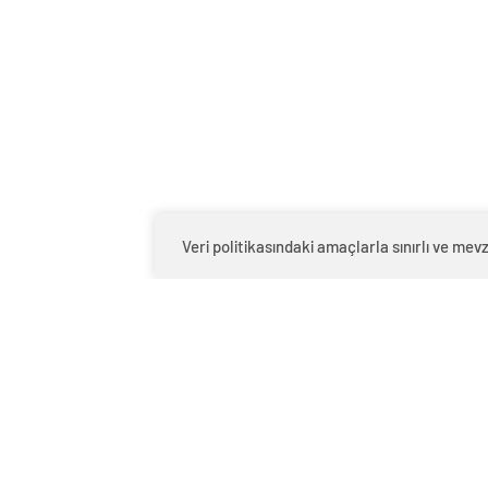
Digitale’de yer alan habere göre; Alex
Chamberlain’in adalesinde sorun olduğu b
olmadığı ve 1 hafta içerisinde iyileşere
BEŞİKTAŞ’TAN JET YANIT Yunus Akgün'd
yandan haber detayında Giovanni van 
performansından memnun olduğu ve for
Kaynak
Kaynak
Veri politikasındaki amaçlarla sınırlı ve m
Eski başantrenörü Hakan
NBA'de 
Demir’den Alperen Şengün’e
övgü