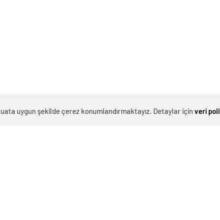
 Oxlade-Chamberlain, antrenmanda sakatlık geçirdi.
elirildi.İngiliz futbolcunun sakatlığının çok ciddi
k maçlarda süre bulmasının beklendiği ifade edildi.
en kriz çıkaran paylaşım! GIO’nun gözüne girdiÖte
Bronckhorst’un, Alex Oxlade-Chamberlain’in antrenman
ma vermek istediği aktarıldı.
evzuata uygun şekilde çerez konumlandırmaktayız. Detaylar için
veri pol
Kevin Durant tarihe geçti
Galatasaray'ın yeni transferi Eren
Elmalı formayı giydi!