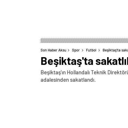
Son Haber Aksu
Spor
Futbol
Beşiktaş'ta sak
Beşiktaş'ta sakatl
Beşiktaş'ın Hollandalı Teknik Direktör
adalesinden sakatlandı.
0
BEĞENDİM
ABONE OL
Beşiktaş’a İngiliz futbolcusu Alex Oxla
futbolcunun sakatlandığı kaydedildi. 