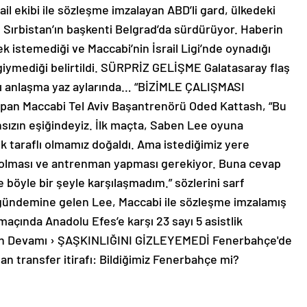
il ekibi ile sözleşme imzalayan ABD’li gard, ülkedeki
 Sırbistan’ın başkenti Belgrad’da sürdürüyor. Haberin
k istemediği ve Maccabi’nin İsrail Ligi’nde oynadığı
giymediği belirtildi. SÜRPRİZ GELİŞME Galatasaray flaş
tı anlaşma yaz aylarında… “BİZİMLE ÇALIŞMASI
an Maccabi Tel Aviv Başantrenörü Oded Kattash, “Bu
nsızın eşiğindeyiz. İlk maçta, Saben Lee oyuna
ek taraflı olmamız doğaldı. Ama istediğimiz yere
e olması ve antrenman yapması gerekiyor. Buna cevap
öyle bir şeyle karşılaşmadım.” sözlerini sarf
gündemine gelen Lee, Maccabi ile sözleşme imzalamış
 maçında Anadolu Efes’e karşı 23 sayı 5 asistlik
erin Devamı › ŞAŞKINLIĞINI GİZLEYEMEDİ Fenerbahçe'de
n transfer itirafı: Bildiğimiz Fenerbahçe mi?