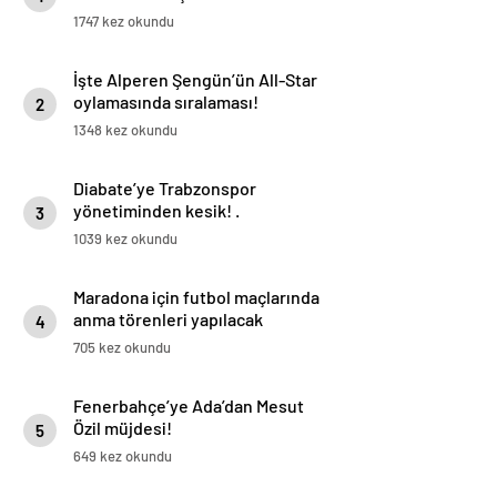
1747 kez okundu
İşte Alperen Şengün’ün All-Star
oylamasında sıralaması!
2
1348 kez okundu
Diabate’ye Trabzonspor
yönetiminden kesik! .
3
1039 kez okundu
Maradona için futbol maçlarında
anma törenleri yapılacak
4
705 kez okundu
Fenerbahçe’ye Ada’dan Mesut
Özil müjdesi!
5
649 kez okundu