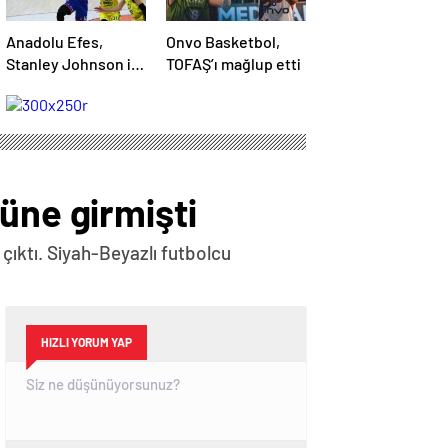
Anadolu Efes,
Onvo Basketbol,
Stanley Johnson ile
TOFAŞ’ı mağlup etti
yollarını ayırdı
üne girmişti
 çıktı. Siyah-Beyazlı futbolcu
HIZLI YORUM YAP