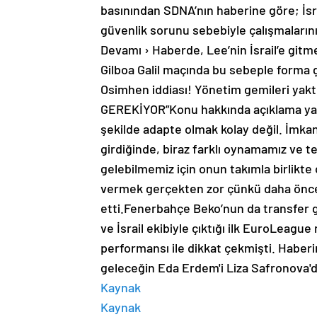
basınından SDNA’nın haberine göre; İsra
güvenlik sorunu sebebiyle çalışmalarını
Devamı › Haberde, Lee’nin İsrail’e gitme
Gilboa Galil maçında bu sebeple forma 
Osimhen iddiası! Yönetim gemileri yak
GEREKİYOR”Konu hakkında açıklama yap
şekilde adapte olmak kolay değil. İmka
girdiğinde, biraz farklı oynamamız ve t
gelebilmemiz için onun takımla birlikt
vermek gerçekten zor çünkü daha önce b
etti.Fenerbahçe Beko’nun da transfer 
ve İsrail ekibiyle çıktığı ilk EuroLeague
performansı ile dikkat çekmişti. Hab
geleceğin Eda Erdem'i Liza Safronova'da
Kaynak
Kaynak