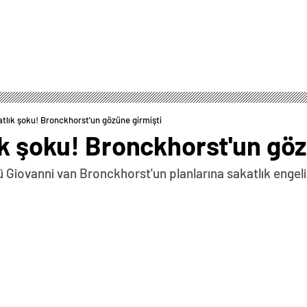
atlık şoku! Bronckhorst'un gözüne girmişti
ık şoku! Bronckhorst'un göz
ü Giovanni van Bronckhorst'un planlarına sakatlık engeli
0
News
de-Chamberlain’den kötü haber geldi. 31 yaşındaki
Haberin Devamı › Chamberlain sakatlandıSports