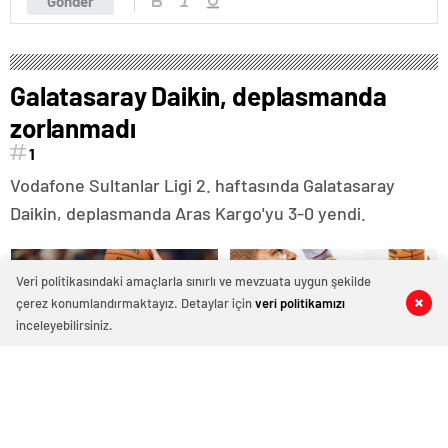
Gönder
Galatasaray Daikin, deplasmanda
zorlanmadı
1
Vodafone Sultanlar Ligi 2. haftasında Galatasaray
Daikin, deplasmanda Aras Kargo'yu 3-0 yendi.
Veri politikasındaki amaçlarla sınırlı ve mevzuata uygun şekilde
çerez konumlandırmaktayız. Detaylar için
veri politikamızı
0
0
0
0
inceleyebilirsiniz.
Eski başantrenörü Hakan
NBA'de Kevin Durant tarihe
Demir’den Alperen Şengün’e
geçti
övgü