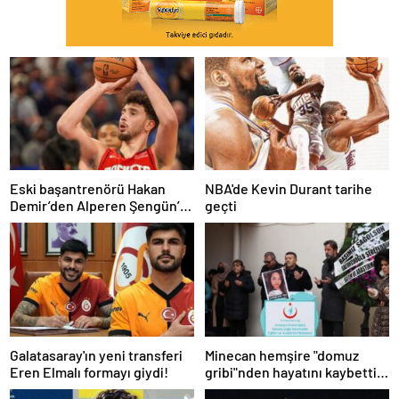
Eski başantrenörü Hakan
NBA'de Kevin Durant tarihe
Demir’den Alperen Şengün’e
geçti
övgü
Galatasaray'ın yeni transferi
Minecan hemşire "domuz
Eren Elmalı formayı giydi!
gribi"nden hayatını kaybetti –
Haberler | Sağlık Haberleri