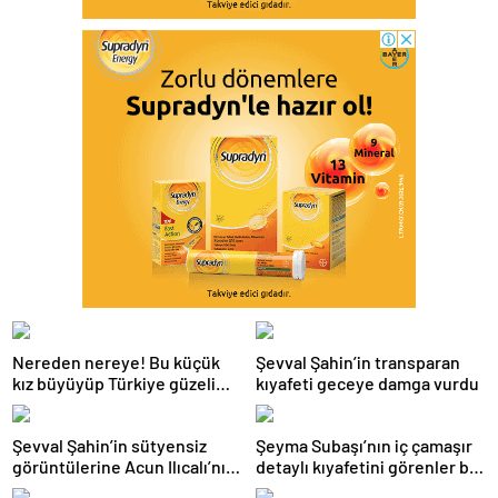
Nereden nereye! Bu küçük
Şevval Şahin’in transparan
kız büyüyüp Türkiye güzeli
kıyafeti geceye damga vurdu
oldu
Şevval Şahin’in sütyensiz
Şeyma Subaşı’nın iç çamaşır
görüntülerine Acun Ilıcalı’nın
detaylı kıyafetini görenler bir
kanalında sansür
daha baktı