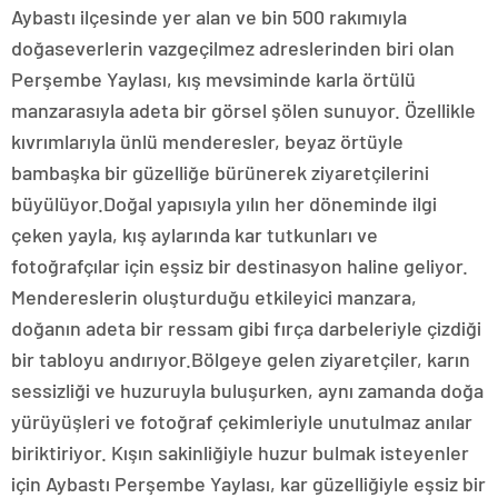
Aybastı ilçesinde yer alan ve bin 500 rakımıyla
doğaseverlerin vazgeçilmez adreslerinden biri olan
Perşembe Yaylası, kış mevsiminde karla örtülü
manzarasıyla adeta bir görsel şölen sunuyor. Özellikle
kıvrımlarıyla ünlü menderesler, beyaz örtüyle
bambaşka bir güzelliğe bürünerek ziyaretçilerini
büyülüyor.Doğal yapısıyla yılın her döneminde ilgi
çeken yayla, kış aylarında kar tutkunları ve
fotoğrafçılar için eşsiz bir destinasyon haline geliyor.
Mendereslerin oluşturduğu etkileyici manzara,
doğanın adeta bir ressam gibi fırça darbeleriyle çizdiği
bir tabloyu andırıyor.Bölgeye gelen ziyaretçiler, karın
sessizliği ve huzuruyla buluşurken, aynı zamanda doğa
yürüyüşleri ve fotoğraf çekimleriyle unutulmaz anılar
biriktiriyor. Kışın sakinliğiyle huzur bulmak isteyenler
için Aybastı Perşembe Yaylası, kar güzelliğiyle eşsiz bir