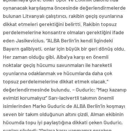
oynanacak karşılaşma öncesinde değerlendirmelerde
bulunan Litvanyalı çalıştırıcı, rakibin geçiş oyunlarına
dikkat etmeleri gerektiğini belirtti. Rakibin topsuz
perdelemelerine konsantre olmaları gerektiğini ifade
eden Jasikevicius, “ALBA Berlin’in kendi ligindeki
Bayern galibiyeti, onlar için büyük bir geri dönüş oldu.
Her zaman olduğu gibi, Alba’ya karşı en önemli
noktalar geçiş hücumu savunmaları ile hareketli
oyunlarına odaklanmak ve hücumlarda daha çok
topsuz perdelemelerine dikkat etmek olacak.”
değerlendirmesinde bulundu. – Guduric: “Maçı kazanıp
evimizi korumalıyız” Sarı-lacivertli takımın önemli
isimlerinden Marko Guduric de ALBA Berlin’in koşmayı
seven bir takım olduğunun altını çizdi. Alman ekibinin
hücumda topu iyi paylaştığına dikkati çeken Guduric,
şunları söyledi: “Onlara karşı yapmamız gereken,