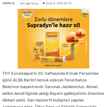
Ocak 9, 2025 00:32
ABONE OL
News
THY Euroleague’in 20. haftasında 9 Ocak Perşembe
günü ALBA Berlin’i konuk edecek Fenerbahçe
Beko’nun başantrenör Sarunas Jasikevicius, Alman
ekibin kendi liginde aldığı Bayern galibiyetinin önemine
dikkati çekti. Sarı-lacivertli kulüpten yapılan
açıklamaya göre, Ülker Spor ve Etkinlik Salonu’nda