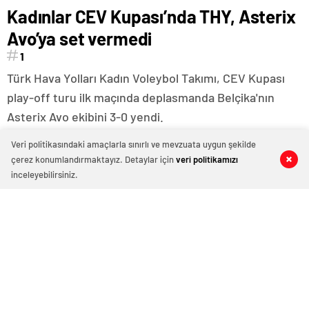
Kadınlar CEV Kupası’nda THY, Asterix
Avo’ya set vermedi
1
Türk Hava Yolları Kadın Voleybol Takımı, CEV Kupası
play-off turu ilk maçında deplasmanda Belçika'nın
Asterix Avo ekibini 3-0 yendi.
Veri politikasındaki amaçlarla sınırlı ve mevzuata uygun şekilde
çerez konumlandırmaktayız. Detaylar için
veri politikamızı
0
0
0
0
inceleyebilirsiniz.