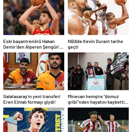
Eski başantrenörü Hakan
NBA'de Kevin Durant tarihe
Demir’den Alperen Şengün’e
geçti
övgü
Galatasaray'ın yeni transferi
Minecan hemşire "domuz
Eren Elmalı formayı giydi!
gribi"nden hayatını kaybetti –
Haberler | Sağlık Haberleri