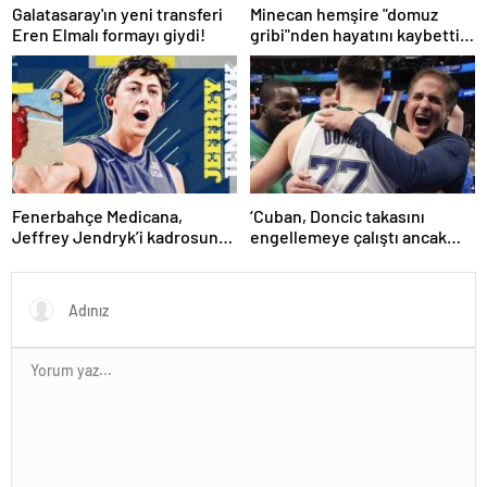
Galatasaray'ın yeni transferi
Minecan hemşire "domuz
Eren Elmalı formayı giydi!
gribi"nden hayatını kaybetti –
Haberler | Sağlık Haberleri
Fenerbahçe Medicana,
‘Cuban, Doncic takasını
Jeffrey Jendryk’i kadrosuna
engellemeye çalıştı ancak
kattı
geç kaldı’ iddiası! NBA
Haberleri