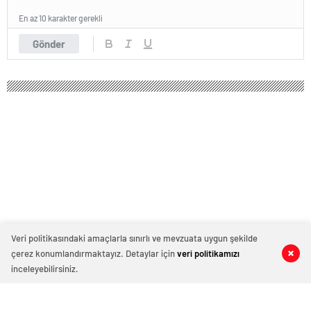
En az 10 karakter gerekli
Gönder
Veri politikasındaki amaçlarla sınırlı ve mevzuata uygun şekilde
çerez konumlandırmaktayız. Detaylar için
veri politikamızı
0
0
0
0
Sarunas Jasikevicius: ‘Umarım
inceleyebilirsiniz.
kazanmaktan bıkmamışızdır’
Fenerbahçe Beko başantrenörü Sarunas