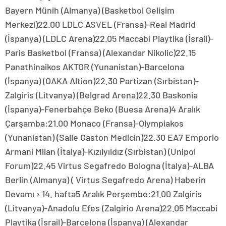
Bayern Münih (Almanya) (Basketbol Gelişim
Merkezi)22.00 LDLC ASVEL (Fransa)-Real Madrid
(İspanya) (LDLC Arena)22.05 Maccabi Playtika (İsrail)-
Paris Basketbol (Fransa) (Alexandar Nikolic)22.15
Panathinaikos AKTOR (Yunanistan)-Barcelona
(İspanya) (OAKA Altion)22.30 Partizan (Sırbistan)-
Zalgiris (Litvanya) (Belgrad Arena)22.30 Baskonia
(İspanya)-Fenerbahçe Beko (Buesa Arena)4 Aralık
Çarşamba:21.00 Monaco (Fransa)-Olympiakos
(Yunanistan) (Salle Gaston Medicin)22.30 EA7 Emporio
Armani Milan (İtalya)-Kızılyıldız (Sırbistan) (Unipol
Forum)22.45 Virtus Segafredo Bologna (İtalya)-ALBA
Berlin (Almanya) ( Virtus Segafredo Arena) Haberin
Devamı › 14. hafta5 Aralık Perşembe:21.00 Zalgiris
(Litvanya)-Anadolu Efes (Zalgirio Arena)22.05 Maccabi
Playtika (İsrail)-Barcelona (İspanya) (Alexandar