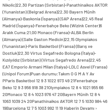
Nikolic)22.30 Partizan (Sırbistan)-Panathinaikos AKTOR
(Yunanistan) (Belgrad Arena)22.30 Bayern Münih
(Almanya)-Baskonia (İspanya) (SAP Arena)22.45 Real
Madrid (İspanya)-Fenerbahçe Beko (Wizink Center)6
Aralık Cuma:21.00 Monaco (Fransa)-ALBA Berlin
(Almanya) (Salle Gaston Medicin)22.15 Olympiakos
(Yunanistan)-Paris Basketbol (Fransa) (Barış ve
Dostluk)22.30 Virtus Segafredo Bologna (İtalya)-
Kızılyıldız (Sırbistan) (Virtus Segafredo Arena)22.45
EA7 Emporio Armani Milan (İtalya)-LDLC Asvel (Fransa)
(Unipol Forum)Puan durumu:Takım O G M A Y Av
PParis Basketbol 12 9 3 1022 973 49 21Fenerbahçe
Beko 12 9 3 956 918 38 21Olympiakos 12 8 4 1021 955 66
20Monaco 12 8 4 1023 976 47 20Bayern Münih 12 8 4
1063 1039 24 20Panathinaikos AKTOR 12 7 5 1030 984 46
19Barcelona 12 7 5 1003 992 11 19 Haberin Devamı ›