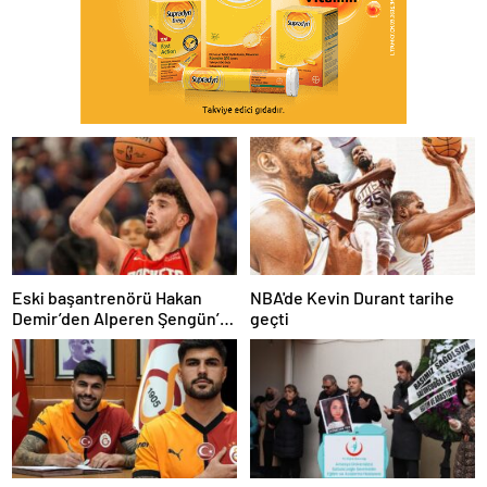
Eski başantrenörü Hakan
NBA'de Kevin Durant tarihe
Demir’den Alperen Şengün’e
geçti
övgü