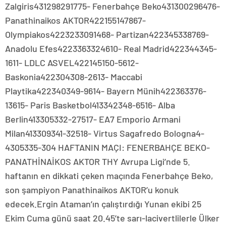
Zalgiris431298291775- Fenerbahçe Beko431300296476-
Panathinaikos AKTOR422155147867-
Olympiakos4223233091468- Partizan422345338769-
Anadolu Efes4223363324610- Real Madrid422344345-
1611- LDLC ASVEL422145150-5612-
Baskonia422304308-2613- Maccabi
Playtika422340349-9614- Bayern Münih422363376-
13615- Paris Basketbol413342348-6516- Alba
Berlin413305332-27517- EA7 Emporio Armani
Milan413309341-32518- Virtus Sagafredo Bologna4-
4305335-304 HAFTANIN MAÇI: FENERBAHÇE BEKO-
PANATHİNAİKOS AKTOR THY Avrupa Ligi’nde 5.
haftanın en dikkati çeken maçında Fenerbahçe Beko,
son şampiyon Panathinaikos AKTOR’u konuk
edecek.Ergin Ataman’ın çalıştırdığı Yunan ekibi 25
Ekim Cuma günü saat 20.45’te sarı-lacivertlilerle Ülker