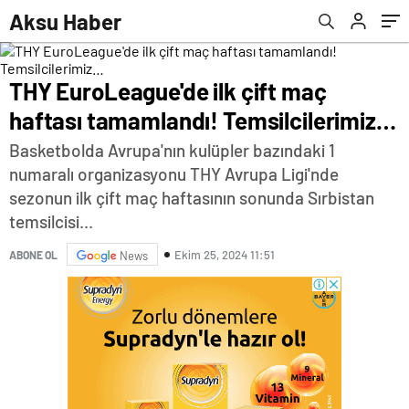
(Muhtemel 11'ler)
Aksu Haber
THY EuroLeague'de ilk çift maç
haftası tamamlandı! Temsilcilerimiz…
Basketbolda Avrupa'nın kulüpler bazındaki 1
numaralı organizasyonu THY Avrupa Ligi'nde
sezonun ilk çift maç haftasının sonunda Sırbistan
temsilcisi...
Ekim 25, 2024 11:51
ABONE OL
News