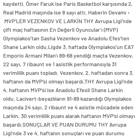
kaydetti. Ömer Faruk ise Paris Basketbol karşısında 2,
Real Madrid maçında ise 8 sayı attı. Haberin Devamı ›
MVP’LER VEZENKOV VE LARKİN THY Avrupa Ligi’nde
çift maç haftasının En Değerli Oyuncular’ı (MVP)
Olympiakos’tan Sasha Vezenkov ve Anadolu Efes’ten
Shane Larkin oldu.Ligde 3. haftada Olympiakos’un EA7
Emporio Armani Milan’ı 89-68 yendiği maçta Vezenkov,
22 sayı, 7 ribaunt ve 1 asistlik performansıyla 31
verimlilik puanı topladı. Vezenkov, 2. haftadan sonra 3.
haftanın da MVP’si olmayı başardı.THY Avrupa Ligi’nde
4. haftanın MVP’si ise Anadolu Efesli Shane Larkin
oldu. Lacivert-beyazlıların 91-89 kazandığı Olympiakos
maçında 24 sayı, 2 ribaunt ve 4 asistle mücadele eden
Larkin, 30 verimlilik puanı alarak haftanın MVP’si olmayı
başardı.SONUÇLAR VE PUAN DURUMU THY Avrupa
Ligi’nde 3 ve 4. haftanın sonuçları ve puan durumu