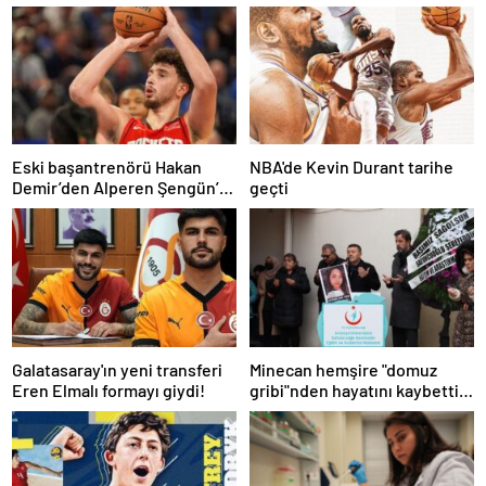
Eski başantrenörü Hakan
NBA'de Kevin Durant tarihe
Demir’den Alperen Şengün’e
geçti
övgü
Galatasaray'ın yeni transferi
Minecan hemşire "domuz
Eren Elmalı formayı giydi!
gribi"nden hayatını kaybetti –
Haberler | Sağlık Haberleri