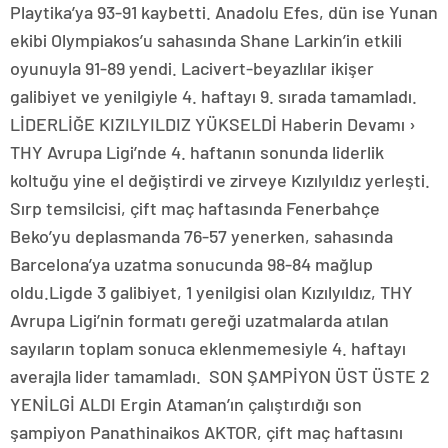
Playtika’ya 93-91 kaybetti. Anadolu Efes, dün ise Yunan
ekibi Olympiakos’u sahasında Shane Larkin’in etkili
oyunuyla 91-89 yendi. Lacivert-beyazlılar ikişer
galibiyet ve yenilgiyle 4. haftayı 9. sırada tamamladı.
LİDERLİĞE KIZILYILDIZ YÜKSELDİ Haberin Devamı ›
THY Avrupa Ligi’nde 4. haftanın sonunda liderlik
koltuğu yine el değiştirdi ve zirveye Kızılyıldız yerleşti.
Sırp temsilcisi, çift maç haftasında Fenerbahçe
Beko’yu deplasmanda 76-57 yenerken, sahasında
Barcelona’ya uzatma sonucunda 98-84 mağlup
oldu.Ligde 3 galibiyet, 1 yenilgisi olan Kızılyıldız, THY
Avrupa Ligi’nin formatı gereği uzatmalarda atılan
sayıların toplam sonuca eklenmemesiyle 4. haftayı
averajla lider tamamladı. SON ŞAMPİYON ÜST ÜSTE 2
YENİLGİ ALDI Ergin Ataman’ın çalıştırdığı son
şampiyon Panathinaikos AKTOR, çift maç haftasını