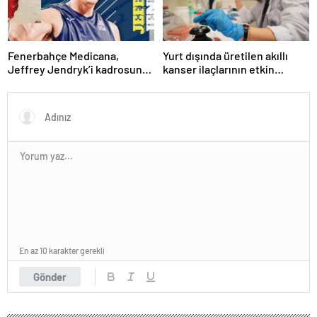
Fenerbahçe Medicana,
Yurt dışında üretilen akıllı
Jeffrey Jendryk’i kadrosuna
kanser ilaçlarının etkin
kattı
maddesi yerli imkanlarla
geliştirildi | Sağlık Haberleri
En az 10 karakter gerekli
Gönder