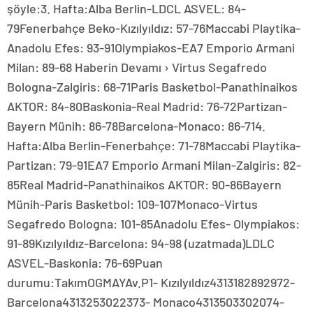
şöyle:3. Hafta:Alba Berlin-LDCL ASVEL: 84-
79Fenerbahçe Beko-Kızılyıldız: 57-76Maccabi Playtika-
Anadolu Efes: 93-91Olympiakos-EA7 Emporio Armani
Milan: 89-68 Haberin Devamı › Virtus Segafredo
Bologna-Zalgiris: 68-71Paris Basketbol-Panathinaikos
AKTOR: 84-80Baskonia-Real Madrid: 76-72Partizan-
Bayern Münih: 86-78Barcelona-Monaco: 86-714.
Hafta:Alba Berlin-Fenerbahçe: 71-78Maccabi Playtika-
Partizan: 79-91EA7 Emporio Armani Milan-Zalgiris: 82-
85Real Madrid-Panathinaikos AKTOR: 90-86Bayern
Münih-Paris Basketbol: 109-107Monaco-Virtus
Segafredo Bologna: 101-85Anadolu Efes- Olympiakos:
91-89Kızılyıldız-Barcelona: 94-98 (uzatmada)LDLC
ASVEL-Baskonia: 76-69Puan
durumu:TakımOGMAYAv.P1- Kızılyıldız4313182892972-
Barcelona4313253022373- Monaco4313503302074-