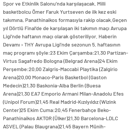
Spor ve Etkinlik Salonu’nda karşılaşacak. Milli
basketbolcu Ömer Faruk Yurtseven de ilk kez eski
takımına, Panathinaikos formasıyla rakip olacak.Geçen
yıl Dörtlü Final’de de karşılaşan iki takımın maçı Avrupa
Ligi’nde haftanın maçı olarak gösteriliyor. Haberin
Devamı › THY Avrupa Ligi’nde sezonun 5. haftasının
maç programı şöyle:23 Ekim Çarşamba:21.30 Partizan-
Virtus Sagafredo Bologna (Belgrad Arena)24 Ekim
Perşembe:20.00 Zalgris-Maccabi Playtika (Zalgirio
Arena)20.00 Monaco-Paris Basketbol (Gaston
Medecin)21.30 Baskonia-Alba Berlin (Buesa
Arena)21.30 EA7 Emporio Armani Milan-Anadolu Efes
(Unipol Forum)21.45 Real Madrid-Kızılyıldız (Wizink
Center)25 Ekim Cuma:20.45 Fenerbahçe Beko-
Panathinaikos AKTOR (Ülker)21.30 Barcelona-LDLC
ASVEL (Palau Blaugrana)21.45 Bayern Münih-