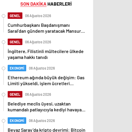
SON DAKİKA
HABERLERİ
GENEL
06 Ağustos 2026
Cumhurbaşkanı Başdanışmanı
Saral’dan gündem yaratacak Mansur
Yavaş iddiası
GENEL
06 Ağustos 2026
İngiltere, Filistinli mültecilere ülkede
yaşama hakkı tanıdı
EKONOMİ
06 Ağustos 2026
Ethereum ağında büyük değişim: Gas
Limiti yükseldi, işlem ücretleri
düşebilir mi?
GENEL
06 Ağustos 2026
Belediye meclis üyesi, uzaktan
kumandalı patlayıcıyla kediyi havaya
uçurmaya çalıştı
EKONOMİ
06 Ağustos 2026
Beyaz Saray’da kripto devrimi: Bitcoin