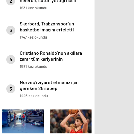
nelerdir, sütün yettiği nasıl
2
anlaşılır?
1931 kez okundu
Skorbord, Trabzonspor’un
basketbol maçını erteletti
3
1747 kez okundu
Cristiano Ronaldo’nun akıllara
zarar tüm kariyerinin
4
istatistiğini çıkardık !
1591 kez okundu
Norveç’i ziyaret etmeniz için
gereken 25 sebep
5
1446 kez okundu