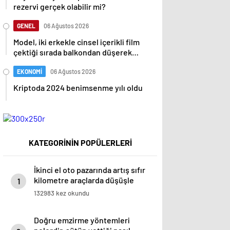
rezervi gerçek olabilir mi?
GENEL
06 Ağustos 2026
Model, iki erkekle cinsel içerikli film
çektiği sırada balkondan düşerek
hayatını kaybetti
EKONOMİ
06 Ağustos 2026
Kriptoda 2024 benimsenme yılı oldu
KATEGORİNİN POPÜLERLERİ
İkinci el oto pazarında artış sıfır
kilometre araçlarda düşüşle
1
beraber geldi
132983 kez okundu
Doğru emzirme yöntemleri