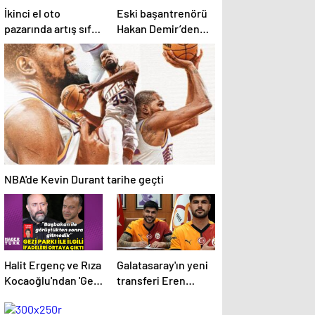
İkinci el oto
Eski başantrenörü
pazarında artış sıfır
Hakan Demir’den
kilometre araçlarda
Alperen Şengün’e
düşüşle beraber
övgü
geldi
NBA'de Kevin Durant tarihe geçti
Halit Ergenç ve Rıza
Galatasaray'ın yeni
Kocaoğlu'ndan 'Gezi
transferi Eren
Parkı' ifadesi –
Elmalı formayı
Magazin haberleri
giydi!