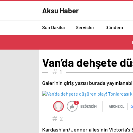
Aksu Haber
Son Dakika
Servisler
Gündem
Van’da dehşete düş
1
Galerinin giriş yazısı burada yayınlanab
0
BEĞENDİM
ABONE OL
2
Kardashian/Jenner ailesinin Victoria’s 