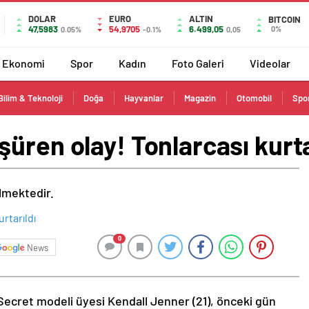
DOLAR
EURO
ALTIN
BITCOIN
47,5983
54,9705
6.499,05
0%
0.05%
-0.1%
0,05
Ekonomi
Spor
Kadın
Foto Galeri
Videolar
Bilim & Teknoloji
Doğa
Hayvanlar
Magazin
Otomobil
Spo
üren olay! Tonlarcası kurta
ilmektedir.
0
News
Secret modeli üyesi Kendall Jenner (21), önceki gün