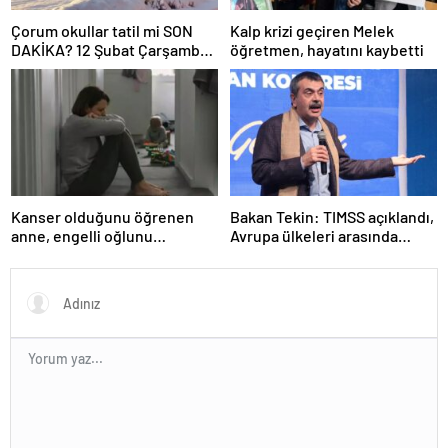
Çorum okullar tatil mi SON
Kalp krizi geçiren Melek
DAKİKA? 12 Şubat Çarşamba
öğretmen, hayatını kaybetti
Çorum’da okul yok mu (Çorum
Valiliği Açıklaması – KAR
TATİLİ)?
Kanser olduğunu öğrenen
Bakan Tekin: TIMSS açıklandı,
anne, engelli oğlunu
Avrupa ülkeleri arasında
öldürdükten sonra intihar etti
birinciyiz