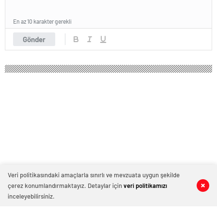
En az 10 karakter gerekli
Gönder
Veri politikasındaki amaçlarla sınırlı ve mevzuata uygun şekilde
çerez konumlandırmaktayız. Detaylar için
veri politikamızı
0
0
0
0
inceleyebilirsiniz.
Dubai’de bir Hint kız öğrenci, sınavda