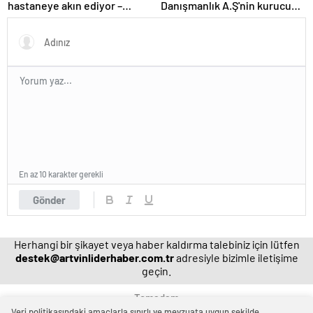
hastaneye akın ediyor –
Danışmanlık A.Ş'nin kurucusu
Magazin habetrleri
ve ortağı olan Ayşe Barım
hakkında resen soruşturma
başlatıldı
En az 10 karakter gerekli
Gönder
Herhangi bir şikayet veya haber kaldırma talebiniz için lütfen
destek@artvinliderhaber.com.tr
adresiyle bizimle iletişime
geçin.
Temadam
Veri politikasındaki amaçlarla sınırlı ve mevzuata uygun şekilde