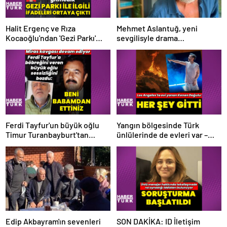
Halit Ergenç ve Rıza
Mehmet Aslantuğ, yeni
Kocaoğlu'ndan 'Gezi Parkı'
sevgilisyle drama
ifadesi – Magazin haberleri
çalışmalarında tanıştı –
Magazin haberleri
Ferdi Tayfur'un büyük oğlu
Yangın bölgesinde Türk
Timur Turanbayburt'tan
ünlülerinde de evleri var –
açıklama Magazin haberleri
Magazin haberleri
Edip Akbayram'ın sevenleri
SON DAKİKA: ID İletişim