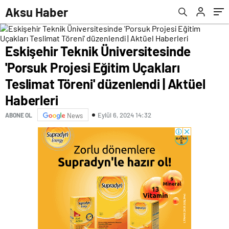
düzenlendi | Aktüel Haberleri
Dünya Haberleri
Aksu Haber
Eskişehir Teknik Üniversitesinde
'Porsuk Projesi Eğitim Uçakları
Teslimat Töreni' düzenlendi | Aktüel
Haberleri
Eylül 6, 2024 14:32
ABONE OL
News