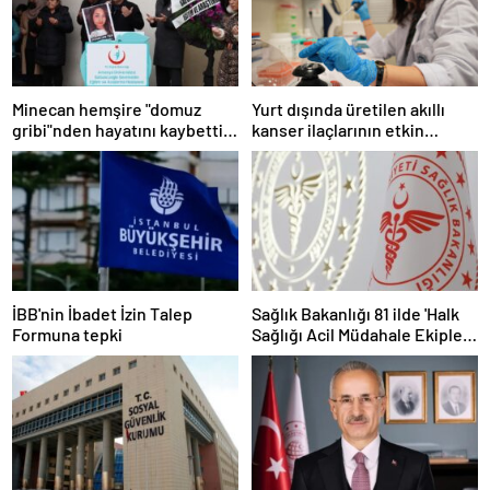
Minecan hemşire "domuz
Yurt dışında üretilen akıllı
gribi"nden hayatını kaybetti –
kanser ilaçlarının etkin
Haberler | Sağlık Haberleri
maddesi yerli imkanlarla
geliştirildi | Sağlık Haberleri
İBB'nin İbadet İzin Talep
Sağlık Bakanlığı 81 ilde 'Halk
Formuna tepki
Sağlığı Acil Müdahale Ekipleri'
kuruyor | Sağlık Haberleri