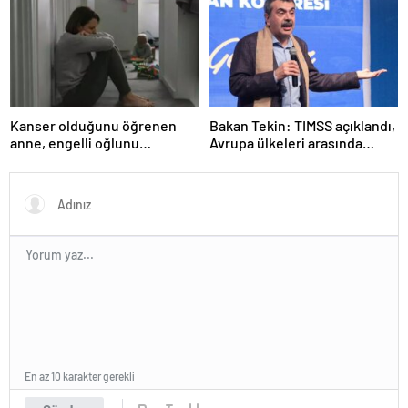
Valiliği Açıklaması – KAR
TATİLİ)?
Kanser olduğunu öğrenen
Bakan Tekin: TIMSS açıklandı,
anne, engelli oğlunu
Avrupa ülkeleri arasında
öldürdükten sonra intihar etti
birinciyiz
En az 10 karakter gerekli