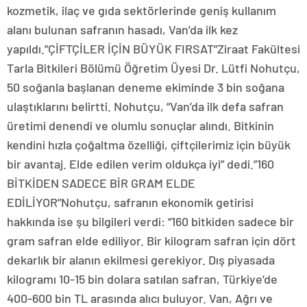
kozmetik, ilaç ve gıda sektörlerinde geniş kullanım
alanı bulunan safranın hasadı, Van’da ilk kez
yapıldı.”ÇİFTÇİLER İÇİN BÜYÜK FIRSAT”Ziraat Fakültesi
Tarla Bitkileri Bölümü Öğretim Üyesi Dr. Lütfi Nohutçu,
50 soğanla başlanan deneme ekiminde 3 bin soğana
ulaştıklarını belirtti. Nohutçu, “Van’da ilk defa safran
üretimi denendi ve olumlu sonuçlar alındı. Bitkinin
kendini hızla çoğaltma özelliği, çiftçilerimiz için büyük
bir avantaj. Elde edilen verim oldukça iyi” dedi.”160
BİTKİDEN SADECE BİR GRAM ELDE
EDİLİYOR”Nohutçu, safranın ekonomik getirisi
hakkında ise şu bilgileri verdi: “160 bitkiden sadece bir
gram safran elde ediliyor. Bir kilogram safran için dört
dekarlık bir alanın ekilmesi gerekiyor. Dış piyasada
kilogramı 10-15 bin dolara satılan safran, Türkiye’de
400-600 bin TL arasında alıcı buluyor. Van, Ağrı ve