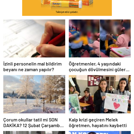
İzinli personelin mal bildirim
Öğretmenler, 4 yaşındaki
beyanı ne zaman yapılır?
çocuğun dövülmesini gülerek
izledi
Çorum okullar tatil mi SON
Kalp krizi geçiren Melek
DAKİKA? 12 Şubat Çarşamba
öğretmen, hayatını kaybetti
Çorum’da okul yok mu (Çorum