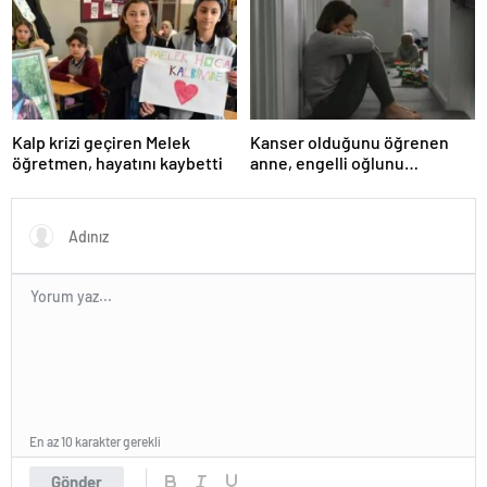
Valiliği Açıklaması – KAR
TATİLİ)?
Kalp krizi geçiren Melek
Kanser olduğunu öğrenen
öğretmen, hayatını kaybetti
anne, engelli oğlunu
öldürdükten sonra intihar etti
En az 10 karakter gerekli
Gönder