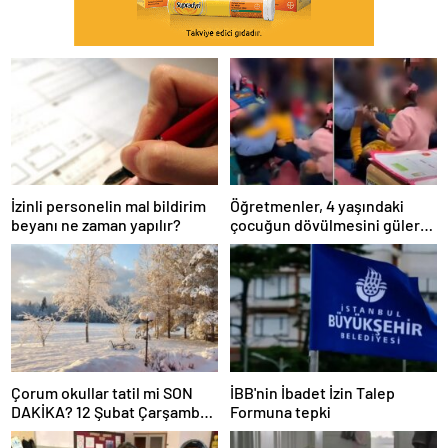
İzinli personelin mal bildirim
Öğretmenler, 4 yaşındaki
beyanı ne zaman yapılır?
çocuğun dövülmesini gülerek
izledi
Çorum okullar tatil mi SON
İBB'nin İbadet İzin Talep
DAKİKA? 12 Şubat Çarşamba
Formuna tepki
Çorum’da okul yok mu (Çorum