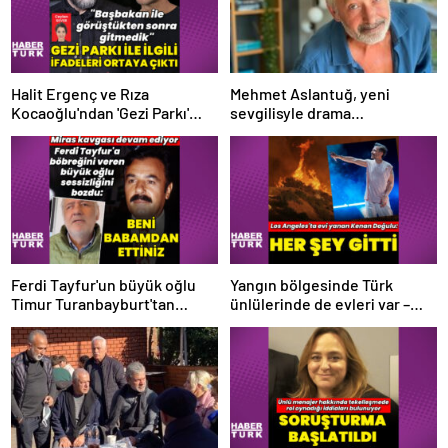
Halit Ergenç ve Rıza
Mehmet Aslantuğ, yeni
Kocaoğlu'ndan 'Gezi Parkı'
sevgilisyle drama
ifadesi – Magazin haberleri
çalışmalarında tanıştı –
Magazin haberleri
Ferdi Tayfur'un büyük oğlu
Yangın bölgesinde Türk
Timur Turanbayburt'tan
ünlülerinde de evleri var –
açıklama Magazin haberleri
Magazin haberleri