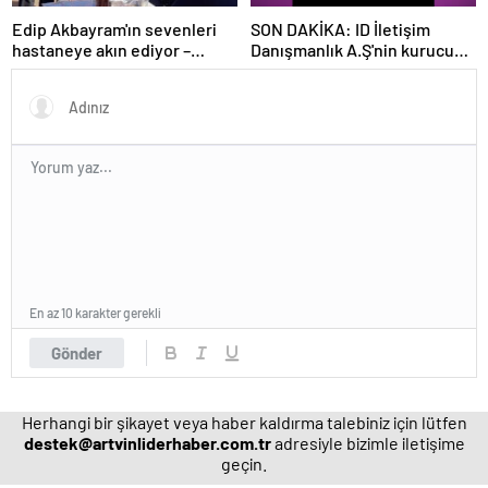
Edip Akbayram'ın sevenleri
SON DAKİKA: ID İletişim
hastaneye akın ediyor –
Danışmanlık A.Ş'nin kurucusu
Magazin habetrleri
ve ortağı olan Ayşe Barım
hakkında resen soruşturma
başlatıldı
En az 10 karakter gerekli
Gönder
Herhangi bir şikayet veya haber kaldırma talebiniz için lütfen
destek@artvinliderhaber.com.tr
adresiyle bizimle iletişime
geçin.