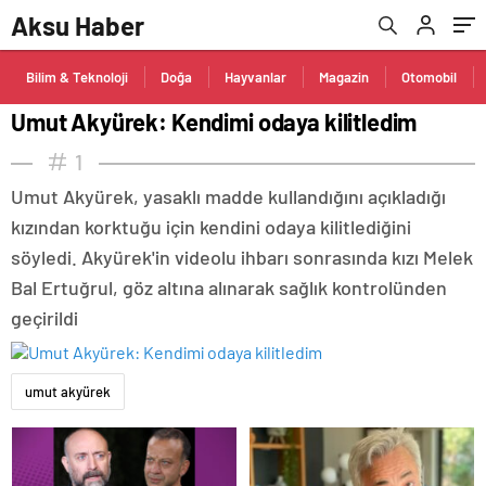
Aksu Haber
Bilim & Teknoloji
Doğa
Hayvanlar
Magazin
Otomobil
Umut Akyürek: Kendimi odaya kilitledim
1
Umut Akyürek, yasaklı madde kullandığını açıkladığı
kızından korktuğu için kendini odaya kilitlediğini
söyledi. Akyürek'in videolu ihbarı sonrasında kızı Melek
Bal Ertuğrul, göz altına alınarak sağlık kontrolünden
geçirildi
umut akyürek