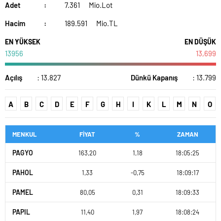
Adet
:
7.361
Mio.Lot
Hacim
:
189.591
Mio.TL
EN YÜKSEK
EN DÜŞÜK
13956
13,699
Açılış
: 13.827
Dünkü Kapanış
: 13.799
A
B
C
D
E
F
G
H
I
K
L
M
N
O
MENKUL
FİYAT
%
ZAMAN
PAGYO
163,20
1,18
18:05:25
PAHOL
1,33
-0,75
18:09:17
PAMEL
80,05
0,31
18:09:33
PAPIL
11,40
1,97
18:08:24